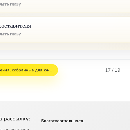
рыть главу
составителя
рыть главу
17 / 19
ения, собранные для юн…
а рассылку:
Благотворительность
ашем почтовом