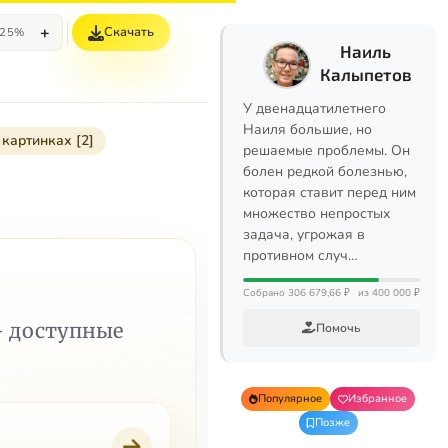
+
Скачать
25%
Наиль
Калыпетов
У двенадцатилетнего
Наиля большие, но
 картинках [2]
решаемые проблемы. Он
болен редкой болезнью,
которая ставит перед ним
множество непростых
задача, угрожая в
противном случ…
Собрано 306 679,66 ₽
из 400 000 ₽
— доступные
Помочь
Популярное
Избранное
Позже