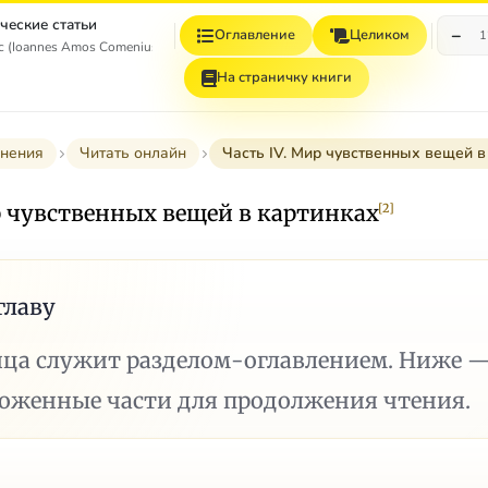
ческие статьи
−
Оглавление
Целиком
1
 (Ioannes Amos Comenius)
На страничку книги
нения
Читать онлайн
Часть IV. Мир чувственных вещей в
р чувственных вещей в картинках
[2]
главу
ица служит разделом-оглавлением. Ниже 
ложенные части для продолжения чтения.