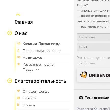
ящике:
— анонсы лучших м
— новости подопеч
Главная
Благотворительного
— разговор о жизни
О нас
Команда Предание.ру
Попечительский совет
Наши друзья
Рассылки осуществ
платформе
Известные люди о
Предании
Благотворительность
О нашем фонде
Тематические
Новости
Отчёты
Рождество Христово
П