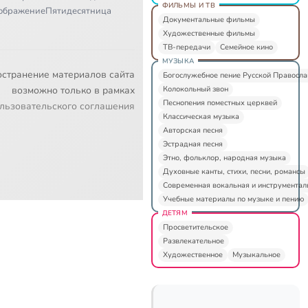
ФИЛЬМЫ И ТВ
ображение
Пятидесятница
Документальные фильмы
Художественные фильмы
ТВ-передачи
Семейное кино
МУЗЫКА
остранение материалов сайта
Богослужебное пение Русской Правосл
Колокольный звон
возможно только в рамках
Песнопения поместных церквей
льзовательского соглашения
Классическая музыка
Авторская песня
Эстрадная песня
Этно, фольклор, народная музыка
Духовные канты, стихи, песни, романсы
Современная вокальная и инструментал
Учебные материалы по музыке и пению
ДЕТЯМ
Просветительское
Развлекательное
Художественное
Музыкальное