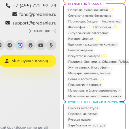
ПРЕДМЕТНЫЙ КАТАЛОГ
+7 (495) 722-92-79
Практика духовной жизни
fond@predanie.ru
Систематическое богословие
Проповеди, беседы
Апологетика
support@predanie.ru
Философия
Патрология
(техн.вопросы)
Литургическое богословие
История Церкви
Единство и разделения христиан
Религиоведение
Искусство и культура
Мне нужна помощь
Политика. Экономика. Общество. Публи
Жития святых, биографии
Мемуары, дневники, письма
Семья и воспитание
Психология и терапия
Материалы о благотворительности
Материалы на иностранных языках
ХУДОЖЕСТВЕННАЯ ЛИТЕРАТУРА
Русская литература
Переводная поэзия
Русская поэзия
Зарубежная литература
кий брак
Воспитание детей