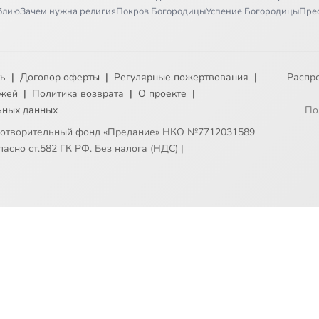
иблию
Зачем нужна религия
Покров Богородицы
Успение Богородицы
Пре
ть
|
Договор оферты
|
Регулярные пожертвования
|
Распр
ежей
|
Политика возврата
|
О проекте
|
ьных данных
По
готворительный фонд «Предание» НКО №7712031589
асно ст.582 ГК РФ. Без налога (НДС)
|