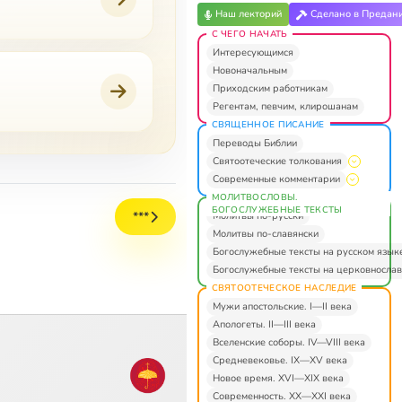
Наш лекторий
Сделано в Предан
С ЧЕГО НАЧАТЬ
Интересующимся
Новоначальным
Приходским работникам
Регентам, певчим, клирошанам
СВЯЩЕННОЕ ПИСАНИЕ
Переводы Библии
Святоотеческие толкования
Современные комментарии
МОЛИТВОСЛОВЫ.
БОГОСЛУЖЕБНЫЕ ТЕКСТЫ
***
Молитвы по-русски
Молитвы по-славянски
Богослужебные тексты на русском язык
Богослужебные тексты на церковнослав
СВЯТООТЕЧЕСКОЕ НАСЛЕДИЕ
Мужи апостольские. I—II века
Апологеты. II—III века
Вселенские соборы. IV—VIII века
Средневековье. IX—XV века
Новое время. XVI—XIX века
Современность. XX—XXI века