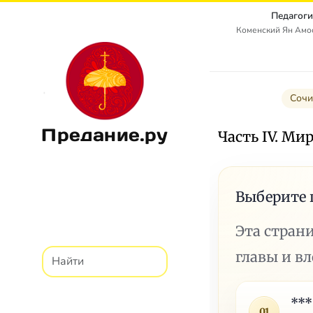
Педагоги
Коменский Ян Амос
Сочи
Предание.ру
Часть IV. Ми
Выберите 
Эта стран
главы и в
***
01