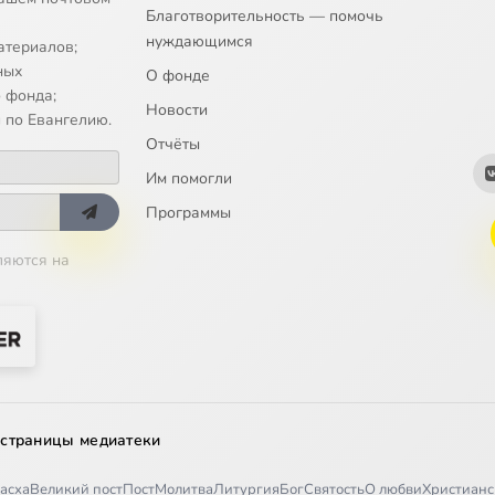
Благотворительность — помочь
нуждающимся
атериалов;
ных
О фонде
 фонда;
Новости
 по Евангелию.
Отчёты
Им помогли
Программы
ляются на
 страницы медиатеки
асха
Великий пост
Пост
Молитва
Литургия
Бог
Святость
О любви
Христианс