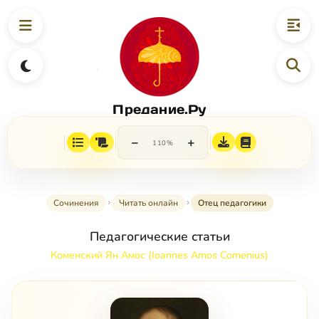
Предание.Ру
−
+
110%
Сочинения
Читать онлайн
Отец педагогики
Педагогические статьи
Коменский Ян Амос (Ioannes Amos Comenius)