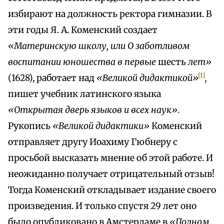
избирают на должность ректора гимназии. В
эти годы Я. А. Коменский создает
«Материнскую школу, или О заботливом
воспитании юношества в первые
шесть
лет»
[1]
(1628), работает над
«Великой дидактикой»
,
пишет учебник латинского языка
«Открытая дверь языков и всех наук».
Рукопись
«Великой дидактики»
Коменский
отправляет другу Иоахиму Гюбнеру с
просьбой высказать мнение об этой работе. И
неожиданно получает отрицательный отзыв!
Тогда Коменский откладывает издание своего
произведения. И только спустя 29 лет оно
было опубликовано в Амстердаме в
«Полном