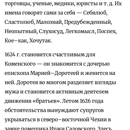
торговцы, ученые, медики, юристы и т. д. Их
имена говорят сами за себя — Себялюб,
Сластолюб, Малознай, Предубежденный,
Неопытный, Слухосуд, Легкомысл, Поспех,
Кое–как, Хочутак.
1624 г. становится счастливым для
Коменского — он знакомится с дочерью
епископа Марией–Доротеей и женится на
ней. Доротея во многом разделяет взгляды
мужа и становится активным деятелем
движения «братьев». Летом 1626 года
обстоятельства вынуждают супругов
укрываться в северо–восточной Чехии в
замке помещика Иржи Садовского. Здесь