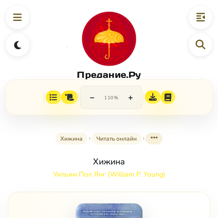
Предание.Ру
−
+
110%
Хижина
Читать онлайн
***
Хижина
Уильям Пол Янг (William P. Young)