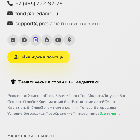
+7 (495) 722-92-79
fond@predanie.ru
support@predanie.ru
(техн.вопросы)
Мне нужна помощь
Тематические страницы медиатеки
Рождество Христово
Пасха
Великий пост
Пост
Молитва
Литургия
Бог
Святость
О любви
Христианский брак
Воспитание детей
Смерть
Как читать Библию
Зачем нужна религия
Покров Богородицы
Успение Богородицы
Преображение
Пятидесятница
Все темы →
Благотворительность