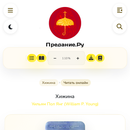
Предание.Ру
−
+
110%
Хижина
Читать онлайн
Хижина
Уильям Пол Янг (William P. Young)