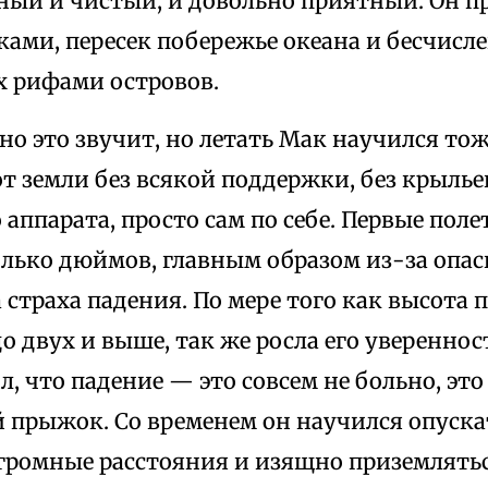
ный и чистый, и довольно приятный. Он п
ками, пересек побережье океана и бесчис
 рифами островов.
но это звучит, но летать Мак научился тож
т земли без всякой поддержки, без крылье
 аппарата, просто сам по себе. Первые пол
лько дюймов, главным образом из-за опасн
а страха падения. По мере того как высота 
до двух и выше, так же росла его увереннос
, что падение — это совсем не больно, это
 прыжок. Со временем он научился опускат
громные расстояния и изящно приземлятьс