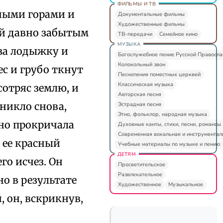
ФИЛЬМЫ И ТВ
ными горами и
Документальные фильмы
Художественные фильмы
й давно забытым
ТВ-передачи
Семейное кино
МУЗЫКА
 за лодыжку и
Богослужебное пение Русской Правосл
Колокольный звон
ес и грубо ткнут
Песнопения поместных церквей
Классическая музыка
сотряс землю, и
Авторская песня
никло снова,
Эстрадная песня
Этно, фольклор, народная музыка
чно прокричала
Духовные канты, стихи, песни, романсы
Современная вокальная и инструментал
; ее красный
Учебные материалы по музыке и пению
ДЕТЯМ
го исчез. Он
Просветительское
Развлекательное
о в результате
Художественное
Музыкальное
, он, вскрикнув,