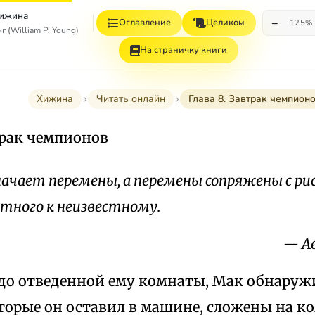
ижина
−
Оглавление
Целиком
125%
г (William P. Young)
На страничку книги
Хижина
Читать онлайн
Глава 8. Завтрак чемпион
трак чемпионов
начает перемены, а перемены сопряжены с ри
стного к неизвестному.
— А
до отведенной ему комнаты, Мак обнаружил
торые он оставил в машине, сложены на ко