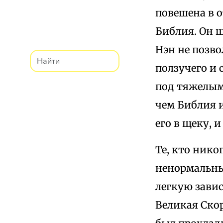
повешена в 
Библия. Он ш
Нэн не позво
ползучего и 
под тяжелым 
чем Библия и
его в щеку, и
Те, кто нико
ненормальны
легкую завист
Великая Скор