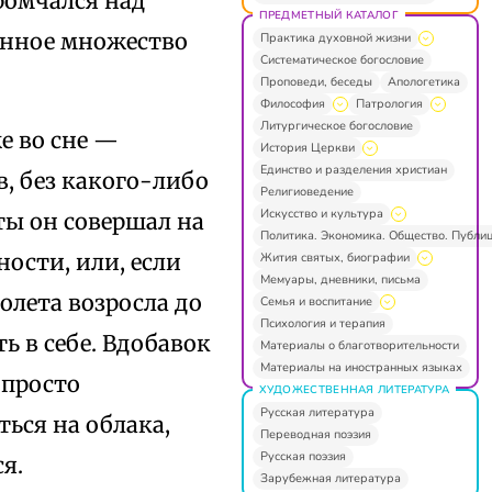
ромчался над
ПРЕДМЕТНЫЙ КАТАЛОГ
ленное множество
Практика духовной жизни
Систематическое богословие
Проповеди, беседы
Апологетика
Философия
Патрология
Литургическое богословие
е во сне —
История Церкви
Единство и разделения христиан
в, без какого-либо
Религиоведение
Искусство и культура
еты он совершал на
Политика. Экономика. Общество. Публи
ости, или, если
Жития святых, биографии
Мемуары, дневники, письма
полета возросла до
Семья и воспитание
Психология и терапия
ть в себе. Вдобавок
Материалы о благотворительности
Материалы на иностранных языках
 просто
ХУДОЖЕСТВЕННАЯ ЛИТЕРАТУРА
Русская литература
ься на облака,
Переводная поэзия
Русская поэзия
я.
Зарубежная литература