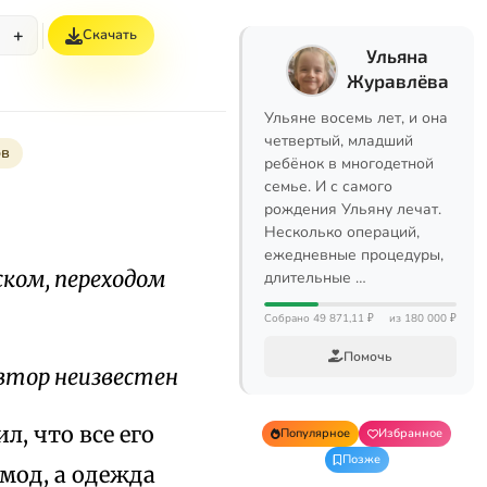
+
Скачать
Ульяна
Журавлёва
Ульяне восемь лет, и она
четвертый, младший
ов
ребёнок в многодетной
семье. И с самого
рождения Ульяну лечат.
Несколько операций,
ежедневные процедуры,
ском, переходом
длительные …
Собрано 49 871,11 ₽
из 180 000 ₽
Помочь
втор неизвестен
, что все его
Популярное
Избранное
Позже
мод, а одежда