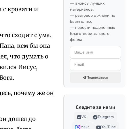
— анонсы лучших
 с кровати и
материалов;
— разговор о жизни по
Евангелию;
— новости подопечных
Благотворительного
что сходит с ума.
фонда.
Папа, кем бы она
ел, что думать о
вился Иисус,
Бога.
Подписаться
есь, почему же он
Следите за нами
VK
Telegram
 он дошел до
Макс
YouTube