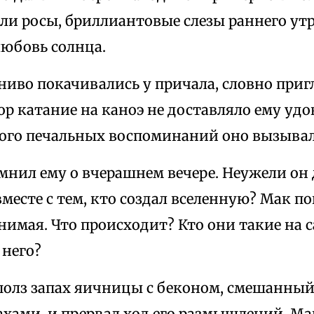
ли росы, бриллиантовые слезы раннего утр
любовь солнца.
ниво покачивались у причала, словно приг
р катание на каноэ не доставляло ему удо
го печальных воспоминаний оно вызывал
мнил ему о вчерашнем вечере. Неужели он
вместе с тем, кто создал вселенную? Мак по
нимая. Что происходит? Кто они такие на с
 него?
полз запах яичницы с беконом, смешанный
хами, и прервал ход его размышлений. Ма