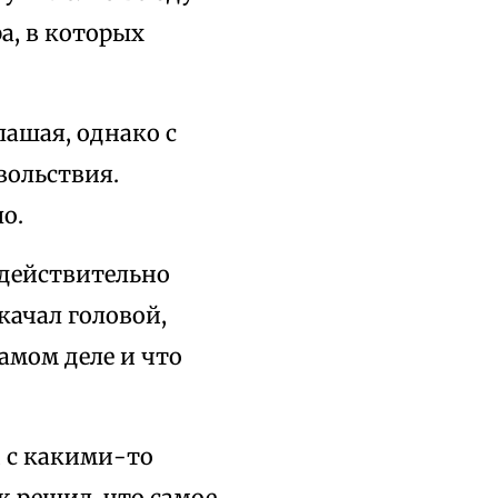
а, в которых
лашая, однако с
вольствия.
о.
 действительно
качал головой,
амом деле и что
 с какими-то
к решил, что самое