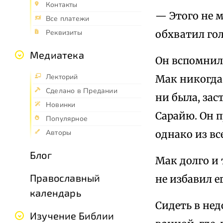
Контакты
— Этого не м
Все платежи
обхватил го
Реквизиты
Медиатека
Он вспомнил 
Лекторий
Мак никогда
Сделано в Предании
ни была, зас
Новинки
Сарайю. Он п
Популярное
однако из вс
Авторы
Блог
Мак долго и 
Православный
не избавил е
календарь
Сидеть в нед
Изучение Библии