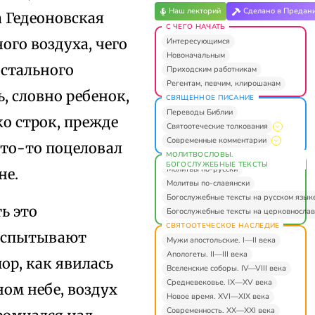
Наш лекторий
Сделано в Предан
 Гедеоновская
С ЧЕГО НАЧАТЬ
ого воздуха, чего
Интересующимся
Новоначальным
остального
Приходским работникам
Регентам, певчим, клирошанам
, словно ребенок,
СВЯЩЕННОЕ ПИСАНИЕ
Переводы Библии
о строк, прежде
Святоотеческие толкования
Современные комментарии
 кто-то поцеловал
МОЛИТВОСЛОВЫ.
БОГОСЛУЖЕБНЫЕ ТЕКСТЫ
Молитвы по-русски
не.
Молитвы по-славянски
Богослужебные тексты на русском язык
ь это
Богослужебные тексты на церковнослав
СВЯТООТЕЧЕСКОЕ НАСЛЕДИЕ
 испытывают
Мужи апостольские. I—II века
Апологеты. II—III века
пор, как явилась
Вселенские соборы. IV—VIII века
Средневековье. IX—XV века
ном небе, воздух
Новое время. XVI—XIX века
Современность. XX—XXI века