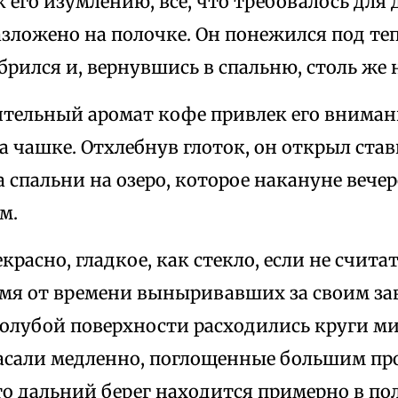
 к его изумлению, все, что требовалось для
азложено на полочке. Он понежился под те
рился и, вернувшись в спальню, столь же 
тельный аромат кофе привлек его внима
а чашке. Отхлебнув глоток, он открыл став
а спальни на озеро, которое накануне вече
м.
красно, гладкое, как стекло, если не счита
емя от времени выныривавших за своим за
голубой поверхности расходились круги м
гасали медленно, поглощенные большим пр
о дальний берег находится примерно в по