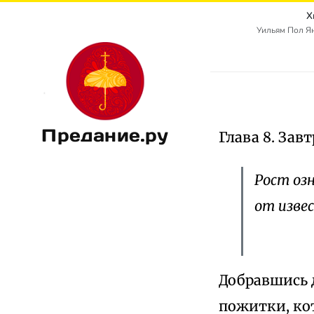
Х
Уильям Пол Ян
Предание.ру
Глава 8. Зав
Рост оз
от изве
Добравшись 
пожитки, ко