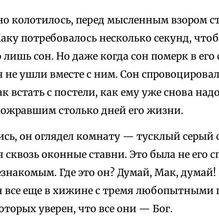
но колотилось, перед мысленным взором 
аку потребовалось несколько секунд, чтоб
о лишь сон. Но даже когда сон померк в его
 не ушли вместе с ним. Сон спровоцировал
ак встать с постели, как ему уже снова над
пожравшим столько дней его жизни.
ь, он оглядел комнату — тусклый серый с
 сквозь оконные ставни. Это была не его сп
знакомым. Где это он? Думай, Мак, думай!
н все еще в хижине с тремя любопытными 
торых уверен, что все они — Бог.