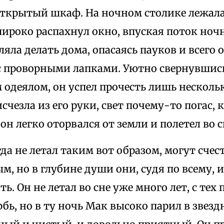
открытый шкаф. На ночном столике лежала
ироко распахнул окно, впуская поток ночн
ляла делать дома, опасаясь пауков и всего 
с проворными лапками. Уютно свернувшись
одеялом, он успел прочесть лишь нескольк
счезла из его руки, свет почему-то погас,
 он легко оторвался от земли и полетел во с
гда не летал таким вот образом, могут счест
м, но в глубине души они, судя по всему,
ь. Он не летал во сне уже много лет, с тех 
бь, но в ту ночь Мак высоко парил в звезд