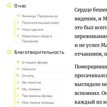
О нас
Сердце беше
Команда Предание.ру
видения, и М
Попечительский совет
это был всег
Наши друзья
переживания
Известные люди о
Предании
и не успел М
Благотворительность
отчаянием, 
О нашем фонде
Поморщившис
Новости
просачивался
Отчёты
Им помогли
выглядело не
Мы помним
вспомнил. О
Программы фонда
каждый из ко
Мне нужна помощь