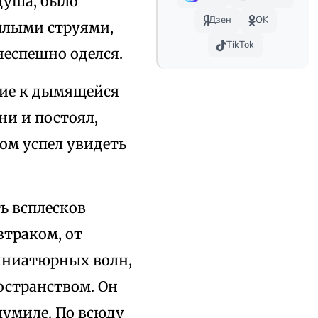
 душа, было
Дзен
OK
плыми струями,
TikTok
неспешно оделся.
ние к дымящейся
ни и постоял,
ром успел увидеть
ть всплесков
втраком, от
иниатюрных волн,
остранством. Он
лумиле. По всюду