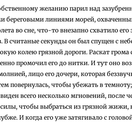
собственному желанию парил над зазубрен
и береговыми линиями морей, охваченны
лета во сне, что-то внезапно схватило его
. В считаные секунды он был спущен с неб
окую колею грязной дороги. Раскат грома 
нно промочил его до нитки. И тут оно воз
олнией, лицо его дочери, которая беззву
атем повернулась, чтобы убежать в темноту
виден всего несколько мгновений, после че
 силы, чтобы выбраться из грязной жижи, н
лубже. И когда его уже затягивало с головой