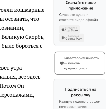
Скачайте наше
приложение
стояли кошмарные
Слушайте аудио и
ы осознать, что
смотрите видео офлайн
 сознании,
Загрузите в
App Store
 Великую Скорбь,
Доступно в
Google Play
о было бороться с
Благотворительность
— помочь
вет утра
нуждающимся
альня, все здесь
 Потом Он
Подписаться на
персонажами,
рассылку
Каждую неделю в вашем
почтовом ящике: