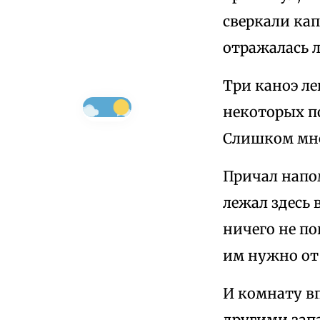
сверкали кап
отражалась 
Три каноэ ле
некоторых по
Слишком мно
Причал напо
лежал здесь 
ничего не по
им нужно от
И комнату в
другими запа