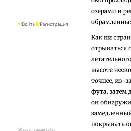
был прохлад
озерами и ре
обрамленных
Войти
Регистрация
Как ни стран
отрываться о
летательного
высоте неско
точнее, из-з
фута, затем 
он обнаружил
замедленный
покрывать о
Старая версия сайта