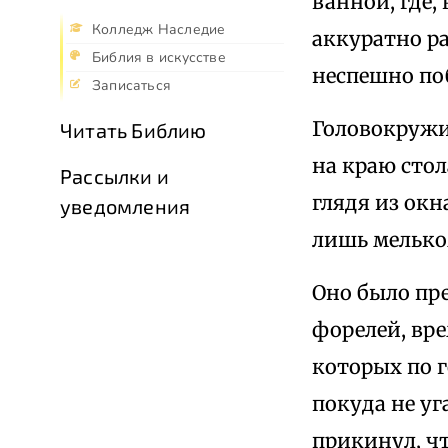
ванной, где,
Колледж Наследие
аккуратно р
Библия в искусстве
неспешно поб
Записаться
Головокружи
Читать Библию
на краю стол
Рассылки и
глядя из окн
уведомления
лишь мелько
Оно было пре
форелей, вр
которых по 
покуда не у
прикинул, чт