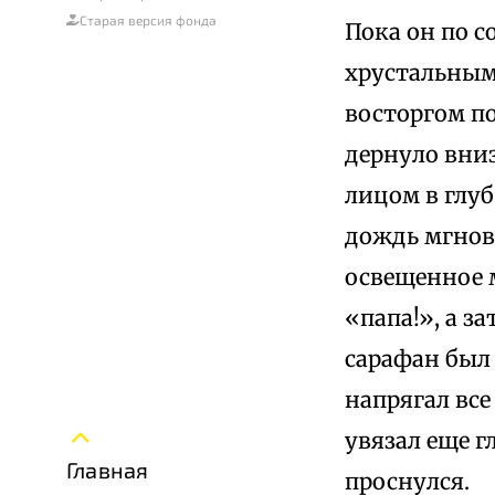
Старая версия фонда
Пока он по 
хрустальным
восторгом по
дернуло вниз
лицом в глуб
дождь мгнове
освещенное м
«папа!», а з
сарафан был 
напрягал все
увязал еще г
Главная
проснулся.