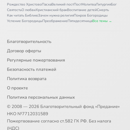
Рождество Христово
Пасха
Великий пост
Пост
Молитва
Литургия
Бог
Святость
О любви
Христианский брак
Воспитание детей
Смерть
Как читать Библию
Зачем нужна религия
Покров Богородицы
Успение Богородицы
Преображение
Пятидесятница
Все темы →
Благотворительность
Договор оферты
Регулярные пожертвования
Безопасность платежей
Политика возврата
О проекте
Политика персональных данных
© 2008 — 2026 Благотворительный фонд «Предание»
НКО №7712031589
Пожертвование согласно ст.582 ГК РФ. Без налога
(НДС)