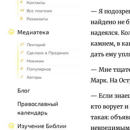
Контакты
— Я подозрев
Все платежи
Реквизиты
найдено не б
Медиатека
надеялся. Ко
камнем, в ка
Лекторий
Сделано в Предании
дать ему упл
Новинки
— Мне тщате
Популярное
Авторы
Марк. На Ост
Блог
— Если знаеш
Православный
кто ворует и
календарь
такая: объяв
Изучение Библии
невредимым, 