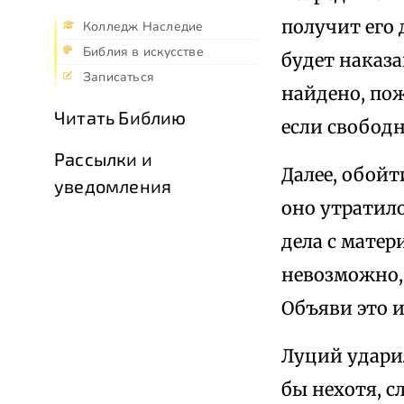
получит его 
Колледж Наследие
Библия в искусстве
будет наказа
Записаться
найдено, пож
Читать Библию
если свобод
Рассылки и
Далее, обойт
уведомления
оно утратило
дела с матер
невозможно, 
Объяви это и
Луций ударил
бы нехотя, с