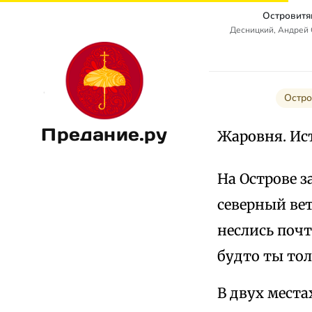
Островитя
Десницкий, Андрей
Остро
Предание.ру
Жаровня. Ис
На Острове з
северный ве
неслись почт
будто ты тол
В двух места