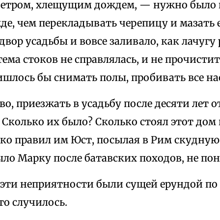
етром, хлещущим дождем, — нужно было
е, чем перекладывать черепицу и мазать е
вор усадьбы и вовсе заливало, как лачугу
ема стоков не справлялась, и не прочистит
шлось бы снимать полы, пробивать все на
во, приезжать в усадьбу после десяти лет 
 Сколько их было? Сколько стоял этот дом
ько правил им Юст, посылая в Рим скудную
ло Марку после батавских походов, не пон
 эти неприятности были сущей ерундой по 
то случилось.