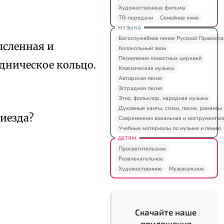
Художественные фильмы
ТВ-передачи
Семейное кино
МУЗЫКА
Богослужебное пение Русской Правосл
ысленная и
Колокольный звон
Песнопения поместных церквей
адническое кольцо.
Классическая музыка
Авторская песня
Эстрадная песня
Этно, фольклор, народная музыка
Духовные канты, стихи, песни, романсы
риезда?
Современная вокальная и инструментал
Учебные материалы по музыке и пению
ДЕТЯМ
Просветительское
Развлекательное
Художественное
Музыкальное
Скачайте наше
приложение