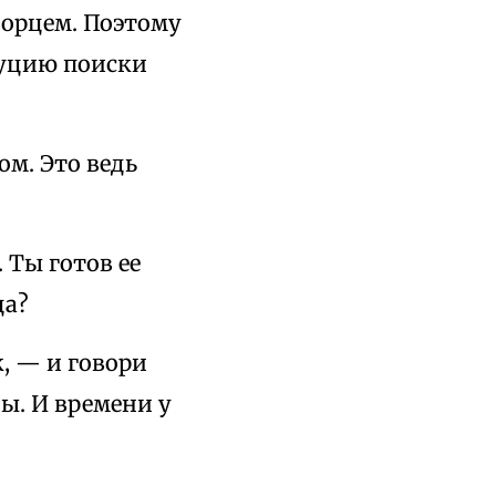
ворцем. Поэтому
Луцию поиски
ом. Это ведь
 Ты готов ее
ца?
, — и говори
ны. И времени у