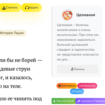
Скачать
Аудио
Целиакия
Целиакия – болезнь
неизлечимая и очень
 История Луция
мучительная. При этом ею
невозможно заразиться.
Больной целиакией
страдает в одиночестве,
не представляя опасности
сли бы не борей —
ни для…
ждевые струи
Помочь
, и казалось,
 на теле.
Популярное
Избранное
Позже
ло ее чинить под
Наш лекторий
Сделано в Предан