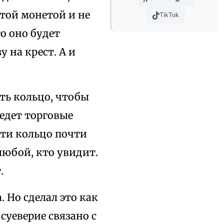
отой монетой и не
TikTok
го оно будет
у на крест. А и
ить кольцо, чтобы
ведет торговые
йти кольцо почти
любой, кто увидит.
.
 Но сделал это как
 суеверие связано с