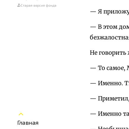
Старая версия фонда
— Я приложу
— В этом до
безжалостная
Не говорить
— То самое, 
— Именно. Т
— Приметил,
— Именно та
Главная
— Необычная