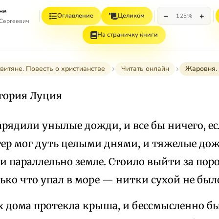
не
−
+
Оглавление
Целиком
125%
 Сергеевич
На страничку книги
витяне. Повесть о христианстве
Читать онлайн
Жаровня.
тория Луция
арядили унылые дожди, и все бы ничего, е
тер мог дуть целыми днями, и тяжелые до
и параллельно земле. Стоило выйти за порог
ько что упал в море — нитки сухой не было
х дома протекла крыша, и бессмысленно бы