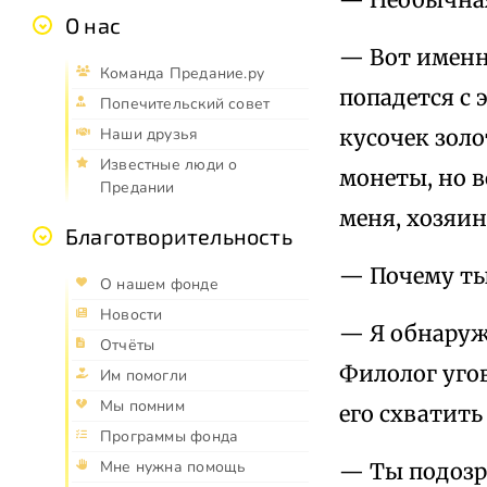
О нас
— Вот именн
Команда Предание.ру
попадется с 
Попечительский совет
кусочек золо
Наши друзья
Известные люди о
монеты, но в
Предании
меня, хозяин
Благотворительность
— Почему ты
О нашем фонде
Новости
— Я обнаружи
Отчёты
Филолог угов
Им помогли
Мы помним
его схватить
Программы фонда
Мне нужна помощь
— Ты подозр