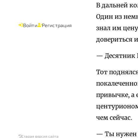
В дальней ко
Один из немн
Войти
Регистрация
знал им цену
довериться 
— Десятник 
Тот поднялс
покалеченной
привычке, а 
центурионом,
чем сейчас.
— Ты нужен 
Старая версия сайта