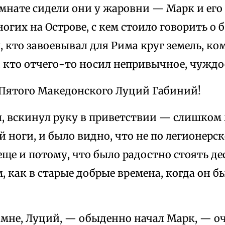
мнате сидели они у жаровни — Марк и его
огих на Острове, с кем стоило говорить о б
, кто завоевывал для Рима круг земель, к
и кто отчего-то носил непривычное, чужд
Пятого Македонского Луций Габиний!
я, вскинул руку в приветствии — слишком
 ноги, и было видно, что не по легионерс
еще и потому, что было радостно стоять д
 как в старые добрые времена, когда он б
мне, Луций, — обыденно начал Марк, — оч