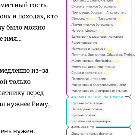
Практика духовной жизни
 местный гость.
Систематическое богословие
Проповеди, беседы
Апологетика
оях и походах, кто
Философия
Патрология
Литургическое богословие
ому было можно
История Церкви
Единство и разделения христиан
ое имя…
Религиоведение
Искусство и культура
Политика. Экономика. Общество. Публи
Жития святых, биографии
Мемуары, дневники, письма
 медленно из-за
Семья и воспитание
Психология и терапия
кой только
Материалы о благотворительности
Материалы на иностранных языках
есятнику перед
ХУДОЖЕСТВЕННАЯ ЛИТЕРАТУРА
ыл нужнее Риму,
Русская литература
Переводная поэзия
Русская поэзия
Зарубежная литература
ФИЛЬМЫ И ТВ
ень нужен.
Документальные фильмы