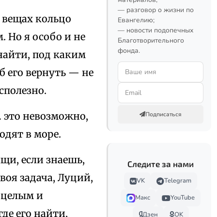
— разговор о жизни по
х вещах кольцо
Евангелию;
— новости подопечных
 Но я особо и не
Благотворительного
фонда.
 найти, под каким
б его вернуть — не
есполезно.
 это невозможно,
Подписаться
одят в море.
щи, если знаешь,
Следите за нами
воя задача, Луций,
VK
Telegram
о целым и
Макс
YouTube
де его найти,
Дзен
OK