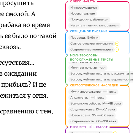
 просушить
С ЧЕГО НАЧАТЬ
Интересующимся
е смолой. А
Новоначальным
Приходским работникам
 рыбака во время
Регентам, певчим, клирошанам
СВЯЩЕННОЕ ПИСАНИЕ
ь ее было по такой
Переводы Библии
Святоотеческие толкования
сквозь.
Современные комментарии
МОЛИТВОСЛОВЫ.
БОГОСЛУЖЕБНЫЕ ТЕКСТЫ
отсутствия…
Молитвы по-русски
Молитвы по-славянски
 в ожидании
Богослужебные тексты на русском язык
Богослужебные тексты на церковнослав
 прибыль? И не
СВЯТООТЕЧЕСКОЕ НАСЛЕДИЕ
Мужи апостольские. I—II века
ежиться у огня.
Апологеты. II—III века
Вселенские соборы. IV—VIII века
Средневековье. IX—XV века
сравнению с тем,
Новое время. XVI—XIX века
Современность. XX—XXI века
ПРЕДМЕТНЫЙ КАТАЛОГ