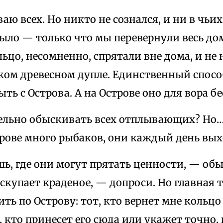
аю всех. Но никто не сознался, и ни в чьи
ыло — только что мы перевернули весь дом.
льцо, несомненно, спрятали вне дома, и не
ком древесном дупле. Единственный спосо
ыть с Острова. А на Острове оно для вора б
льно обыскивать всех отплывающих? Но…
рове много рыбаков, они каждый день вых
ь, где они могут прятать ценности, — обы
 скупает краденое, — допроси. Но главная т
ить по Острову: тот, кто вернет мне кольц
кто принесет его сюда или укажет точно, г