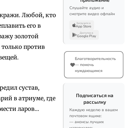
Слушайте аудио и
смотрите видео офлайн
 кражи. Любой, кто
Загрузите в
еплавить его в
App Store
Доступно в
кражу золотой
Google Play
е только против
вещей.
Благотворительность
— помочь
нуждающимся
редил сустав,
Подписаться на
рий в атриуме, где
рассылку
 мести ларов…
Каждую неделю в вашем
почтовом ящике:
— анонсы лучших
материалов;