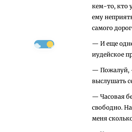
кем-то, кто 
ему неприят
самого дорог
— И еще одно
иудейское пр
— Пожалуй, —
выслушать с
— Часовая бе
свободно. На
меня сколько