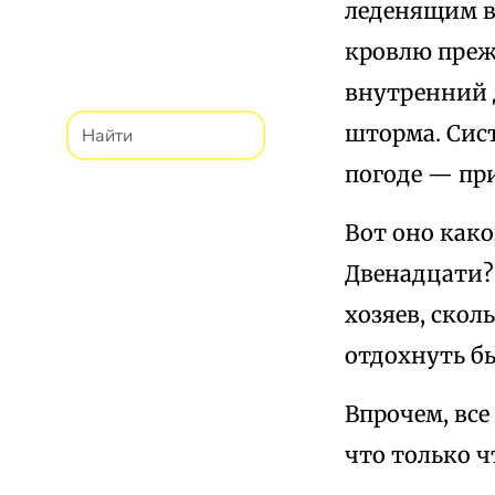
леденящим в
кровлю прежд
внутренний д
шторма. Сист
погоде — при
Вот оно како
Двенадцати?
хозяев, скол
отдохнуть бы
Впрочем, все
что только ч