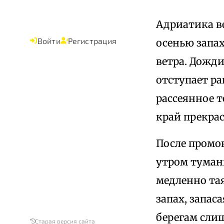
Адриатика ве
Войти
Регистрация
осенью запах
ветра. Дожди
отступает ра
рассеянное т
край прекра
После промо
утром туман
медленно та
запах, запа
берегам слиш
Старая версия сайта