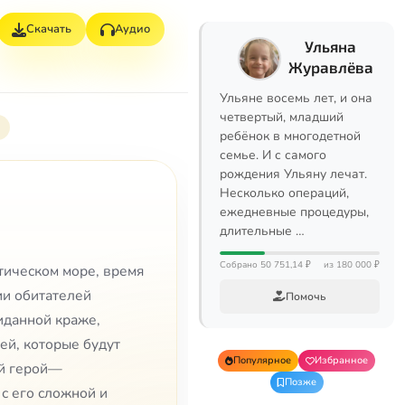
Скачать
Аудио
Ульяна
Журавлёва
Ульяне восемь лет, и она
четвертый, младший
ребёнок в многодетной
семье. И с самого
рождения Ульяну лечат.
Несколько операций,
ежедневные процедуры,
длительные …
Собрано 50 751,14 ₽
из 180 000 ₽
тическом море, время
ии обитателей
Помочь
иданной краже,
ей, которые будут
Популярное
Избранное
ый герой—
Позже
 с его сложной и