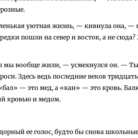
грозные.
аленькая уютная жизнь, — кивнула она, — 
редки пошли на север и восток, а не сюда
ы мы вообще жили, — усмехнулся он. — Ты
роси. Здесь ведь последние веков тридцат
бал» — это мед, а «кан» — это кровь. Ба
ий кровью и медом.
адорный ее голос, будто бы снова школьны