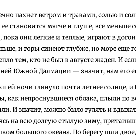
чно пахнет ветром и травами, солью и со
 ее становится мягче и глуше, все меньше 
, пока они легкие и теплые, играют в догон
ньше, и горы синеют глубже, но море еще г
епло тем, кто не был в августе жаден. И есл
сней Южной Далмации — значит, нам его ещ
кшей ночи глянуло почти летнее солнце, и
ы, как непроснувшиеся облака, плыли по в
яли. И значит, можно было гулять и вдых
саясь на всю долгую стылую зиму, притаив
ком большого океана. По берегу шли двое,