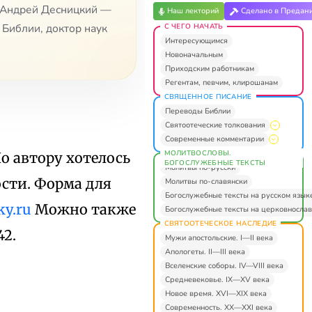
 Андрей Десницкий —
Наш лекторий
Сделано в Предан
 Библии, доктор наук
С ЧЕГО НАЧАТЬ
Интересующимся
Новоначальным
Приходским работникам
Регентам, певчим, клирошанам
СВЯЩЕННОЕ ПИСАНИЕ
Переводы Библии
Святоотеческие толкования
Современные комментарии
МОЛИТВОСЛОВЫ.
Но автору хотелось
БОГОСЛУЖЕБНЫЕ ТЕКСТЫ
Молитвы по-русски
ости. Форма для
Молитвы по-славянски
Богослужебные тексты на русском язык
ky.ru
Можно также
Богослужебные тексты на церковнослав
СВЯТООТЕЧЕСКОЕ НАСЛЕДИЕ
42.
Мужи апостольские. I—II века
Апологеты. II—III века
Вселенские соборы. IV—VIII века
Средневековье. IX—XV века
Новое время. XVI—XIX века
Современность. XX—XXI века