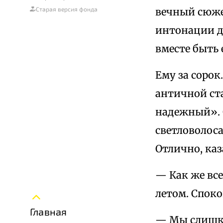
Старая версия фонда
вечный сюже
интонации дл
вместе быть 
Ему за сорок
античной ст
надежный». 
светловолоса
Отлично, каз
— Как же все
летом. Споко
Главная
— Мы слишко