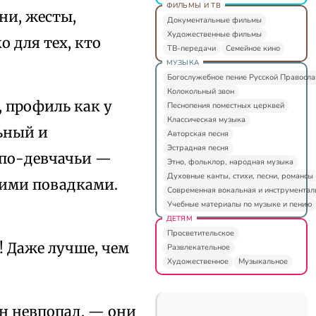
ФИЛЬМЫ И ТВ
ни, жесты,
Документальные фильмы
Художественные фильмы
о для тех, кто
ТВ-передачи
Семейное кино
МУЗЫКА
Богослужебное пение Русской Правосл
Колокольный звон
, профиль как у
Песнопения поместных церквей
Классическая музыка
ьный и
Авторская песня
Эстрадная песня
 по-девчачьи —
Этно, фольклор, народная музыка
Духовные канты, стихи, песни, романсы
гкими повадками.
Современная вокальная и инструментал
Учебные материалы по музыке и пению
ДЕТЯМ
Просветительское
! Даже лучше, чем
Развлекательное
Художественное
Музыкальное
н невпопад, — они