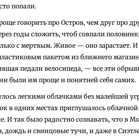
есто попали.
роще говорить про Остров, чем друг про др
через годы сложить, чтоб совпали половин
лько с мертвым. Живое — оно зарастает. 
пластиковым пакетом из ближнего магазина
ившая педали велосипеда, — все эти обры
ни были им проще и понятней себя самих.
улось легкими облачками без малейшей уг
ок в одних местах приглушалось облачной 
е. И так было радостно сознавать, что в М
а, дождь и свинцовые тучи, и даже в Сиэтл