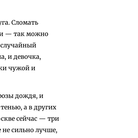
уга. Сломать
ки — так можно
И случайный
, и девочка,
вки чужой и
розы дождя, и
тенью, а в других
оскве сейчас — три
е не сильно лучше,