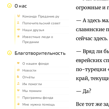
О нас
огромные и 
Команда Предание.ру
— А здесь м
Попечительский совет
славянские п
Наши друзья
Известные люди о
сейчас здесь.
Предании
— Вряд ли б
Благотворительность
еврейских сп
О нашем фонде
по-турецки «
Новости
Отчёты
край, текущ
Им помогли
— Да?
Мы помним
Программы фонда
Все тот же з
Мне нужна помощь