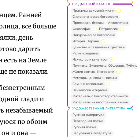
ПРЕДМЕТНЫЙ КАТАЛОГ
Практика духовной жизни
лнцем. Ранней
Систематическое богословие
Проповеди, беседы
Апологетика
солнца, все больше
Философия
Патрология
Литургическое богословие
ялки, день
История Церкви
Единство и разделения христиан
отово дарить
Религиоведение
и есть на Земле
Искусство и культура
Политика. Экономика. Общество. Публи
е не показали.
Жития святых, биографии
Мемуары, дневники, письма
Семья и воспитание
 безветренным
Психология и терапия
Материалы о благотворительности
одной глади и
Материалы на иностранных языках
ХУДОЖЕСТВЕННАЯ ЛИТЕРАТУРА
ать незабываемый
Русская литература
шуюся по обоим
Переводная поэзия
Русская поэзия
 он и она —
Зарубежная литература