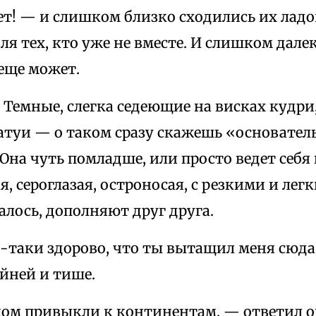
т! — и слишком близко сходились их ладо
я тех, кто уже не вместе. И слишком далек
еще может.
. Темные, слегка седеющие на висках кудри
атуи — о таком сразу скажешь «основател
Она чуть помладше, или просто ведет себя
я, сероглазая, остроносая, с резкими и ле
алось, дополняют друг друга.
-таки здорово, что ты вытащил меня сюда
йней и тише.
м привыкли к континентам, — ответил о