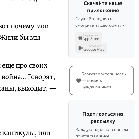
Скачайте наше
приложение
Слушайте аудио и
вот почему мои
смотрите видео офлайн
Загрузите в
? Жили бы мы
App Store
Доступно в
Google Play
 еще про своих
Благотворительность
ь война… Говорят,
— помочь
нуждающимся
лканы, выходит, —
Подписаться на
рассылку
Каждую неделю в вашем
е каникулы, или
почтовом ящике: