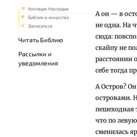
Колледж Наследие
А он — в ост
Библия в искусстве
не одна. На 
Записаться
сюда: повсп
Читать Библию
скайпу не по
Рассылки и
расстоянии о
уведомления
себе тогда п
А Остров? Он
островами. Н
пешеходная 
что по левую
сменилась яр