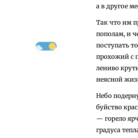
а в другое м
Так что им п
пополам, и 
поступать то
прохожий с 
лениво крут
неясной жиз
Небо подерн
буйство крас
— горело ярч
градуса тепл