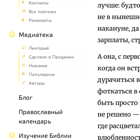
Контакты
лучше: будто
Все платежи
не в нынешне
Реквизиты
накануне, да
Медиатека
зарплаты, ст
Лекторий
А она, с пер
Сделано в Предании
Новинки
когда он вст
Популярное
дурачиться в
Авторы
фоткаться в 
Блог
быть просто
Православный
не решено — 
календарь
где расцвета
Изучение Библии
влюбленност