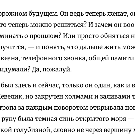
орожном будущем. Он ведь теперь женат, о
что теперь можно решиться? И зачем он во
оминать о прошлом? Или просто обняться н
лучится, — и понять, что дальше жить мож
кеана, телефонного звонка, общей памяти 
ридумали? Да, пожалуй.
 был здесь и сейчас, только он один, как и 
евелик, но закручен холмами и заливами т
тропа за каждым поворотом открывала нов
 руку была темная синь открытого моря — 
кой голубизной, словно не через вершину 