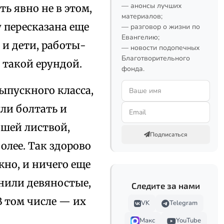
— анонсы лучших
ть явно не в этом,
материалов;
у пересказана еще
— разговор о жизни по
Евангелию;
 и дети, работы-
— новости подопечных
Благотворительного
с такой ерундой.
фонда.
ыпускного класса,
шли болтать и
вшей листвой,
Подписаться
олее. Так здорово
но, и ничего еще
янили девяностые,
Следите за нами
В том числе — их
VK
Telegram
Макс
YouTube