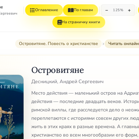
не
−
+
Оглавление
По главам
125%
Сергеевич
На страничку книги
Островитяне. Повесть о христианстве
Читать онлайн
Островитяне
Десницкий, Андрей Сергеевич
Место действия — маленький остров на Адриа
действия — последние двадцать веков. Истор
римской виллы, где расследуется дело о неож
переплетаются с историями совсем других люд
жить в этих краях в разные времена. А главн
христианство во всем многообразии его форм,