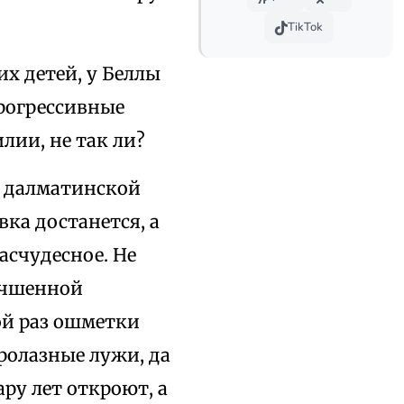
TikTok
х детей, у Беллы
прогрессивные
ии, не так ли?
й далматинской
евка достанется, а
асчудесное. Не
учшенной
ой раз ошметки
пролазные лужи, да
ру лет откроют, а