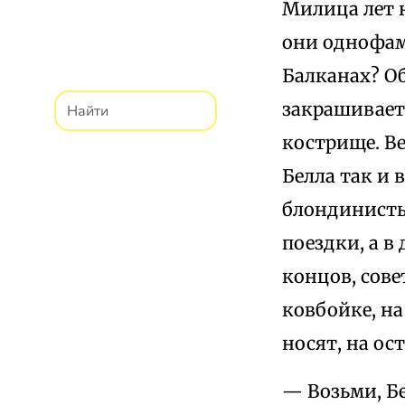
Милица лет н
они однофами
Балканах? Об
закрашивает
кострище. Ве
Белла так и 
блондинистых
поездки, а в
концов, сове
ковбойке, на
носят, на ос
— Возьми, Б