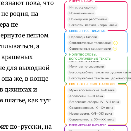
е знают пока, что
С ЧЕГО НАЧАТЬ
Интересующимся
не родня, на
Новоначальным
Приходским работникам
ера не
Регентам, певчим, клирошанам
СВЯЩЕННОЕ ПИСАНИЕ
дернутое пеплом
Переводы Библии
Святоотеческие толкования
сплываться, а
Современные комментарии
МОЛИТВОСЛОВЫ.
й крашеных
БОГОСЛУЖЕБНЫЕ ТЕКСТЫ
Молитвы по-русски
 не для выходной
Молитвы по-славянски
Богослужебные тексты на русском язык
она же, в конце
Богослужебные тексты на церковнослав
СВЯТООТЕЧЕСКОЕ НАСЛЕДИЕ
 в джинсах и
Мужи апостольские. I—II века
Апологеты. II—III века
 платье, как тут
Вселенские соборы. IV—VIII века
Средневековье. IX—XV века
Новое время. XVI—XIX века
Современность. XX—XXI века
ит по-русски, на
ПРЕДМЕТНЫЙ КАТАЛОГ