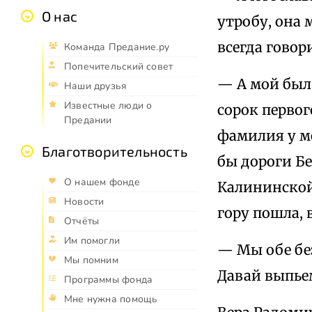
О нас
утробу, она 
всегда говор
Команда Предание.ру
Попечительский совет
— А мой был
Наши друзья
Известные люди о
сорок первог
Предании
фамилия у ме
Благотворительность
бы дороги Б
О нашем фонде
Калининской
Новости
гору пошла, 
Отчёты
Им помогли
— Мы обе бе
Мы помним
Давай выпье
Программы фонда
Мне нужна помощь