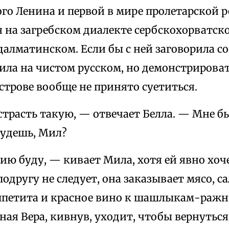
го Ленина и первой в мире пролетарской 
 на загребском диалекте сербскохорватско
далматинском. Если бы с ней заговорила со
ила на чистом русском, но демонстрироват
строве вообще не принято суетиться.
 страсть такую, — отвечает Белла. — Мне 
удешь, Мил?
ю буду, — кивает Мила, хотя ей явно хоч
одругу не следует, она заказывает мясо, с
ппетита и красное вино к шашлыкам-ражн
ная Вера, кивнув, уходит, чтобы вернутьс