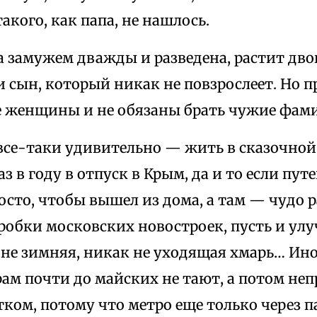
акого, как папа, не нашлось.
 замужем дважды и разведена, растит двои
 сын, который никак не повзрослеет. Но 
 женщины и не обязаны брать чужие фамил
о все-таки удивительно — жить в сказочно
аз в году в отпуск в Крым, да и то если пут
росто, чтобы вышел из дома, а там — чудо р
робки московских новостроек, пусть и ул
 не зимняя, никак не уходящая хмарь… Ин
рам почти до майских не тают, а потом не
ком, потому что метро еще только через па