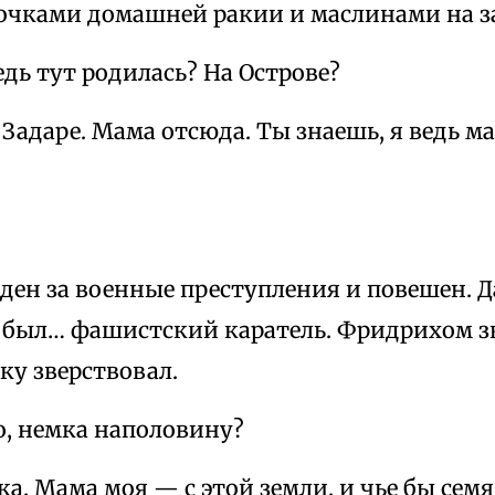
очками домашней ракии и маслинами на з
дь тут родилась? На Острове?
в Задаре. Мама отсюда. Ты знаешь, я ведь
ен за военные преступления и повешен. Д
н был… фашистский каратель. Фридрихом зв
ку зверствовал.
о, немка наполовину?
а. Мама моя — с этой земли, и чье бы семя 