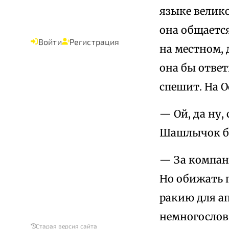
языке велико
она общается
Войти
Регистрация
на местном, 
она бы ответ
спешит. На О
— Ой, да ну,
Шашлычок б
— За компани
Но обижать п
ракию для а
немногослов
Старая версия сайта