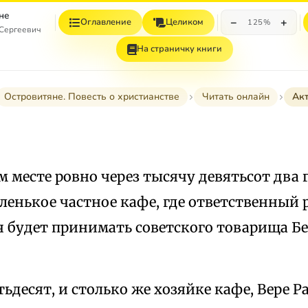
не
−
+
Оглавление
Целиком
125%
 Сергеевич
На страничку книги
Островитяне. Повесть о христианстве
Читать онлайн
Ак
м месте ровно через тысячу девятьсот два 
ленькое частное кафе, где ответственный
 будет принимать советского товарища Бе
.
тьдесят, и столько же хозяйке кафе, Вере 