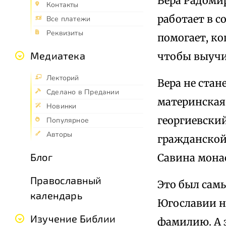
Вера Радоми
Контакты
работает в с
Все платежи
Реквизиты
помогает, ко
Медиатека
чтобы выучил
Лекторий
Вера не стан
Сделано в Предании
материнская
Новинки
георгиевский
Популярное
Авторы
гражданской
Блог
Савина мона
Православный
Это был сам
календарь
Югославии не
Изучение Библии
фамилию. А з