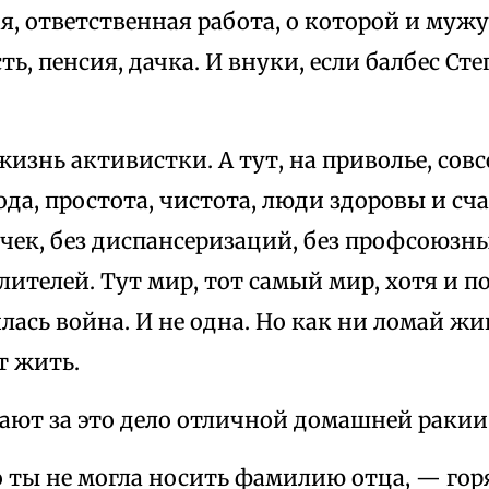
я, ответственная работа, о которой и мужу
ть, пенсия, дачка. И внуки, если балбес Ст
 жизнь активистки. А тут, на приволье, совс
ода, простота, чистота, люди здоровы и сч
чек, без диспансеризаций, без профсоюзны
ителей. Тут мир, тот самый мир, хотя и п
лась война. И не одна. Но как ни ломай жив
т жить.
ают за это дело отличной домашней ракии
о ты не могла носить фамилию отца, — го