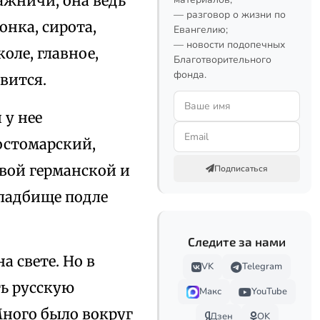
ажничи, она ведь
— разговор о жизни по
онка, сирота,
Евангелию;
— новости подопечных
оле, главное,
Благотворительного
фонда.
вится.
 у нее
остомарский,
рвой германской и
Подписаться
кладбище подле
Следите за нами
 свете. Но в
VK
Telegram
ть русскую
Макс
YouTube
Много было вокруг
Дзен
OK