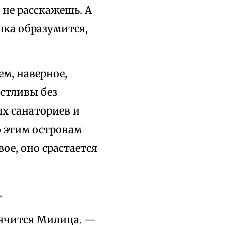
 не расскажешь. А
епка образумится,
ем, наверное,
астливы без
х санаториев и
о этим островам
ое, оно срастается
.
рячится Милица. —