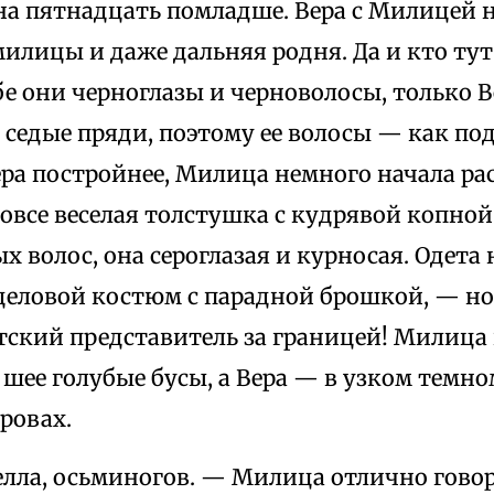
а пятнадцать помладше. Вера с Милицей н
лицы и даже дальняя родня. Да и кто тут 
е они черноглазы и черноволосы, только В
 седые пряди, поэтому ее волосы — как по
ра постройнее, Милица немного начала ра
вовсе веселая толстушка с кудрявой копно
 волос, она сероглазая и курносая. Одета
 деловой костюм с парадной брошкой, — но 
тский представитель за границей! Милица
 шее голубые бусы, а Вера — в узком темном
тровах.
елла, осьминогов. — Милица отлично говор