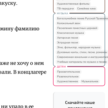
акуску.
Художественные фильмы
ТВ-передачи
Семейное кино
МУЗЫКА
Богослужебное пение Русской Правосл
Колокольный звон
 мамину фамилию
Песнопения поместных церквей
Классическая музыка
Авторская песня
Эстрадная песня
Этно, фольклор, народная музыка
Духовные канты, стихи, песни, романсы
Современная вокальная и инструментал
Учебные материалы по музыке и пению
аже не хочу о нем
ДЕТЯМ
али. В концлагере
Просветительское
Развлекательное
Художественное
Музыкальное
Скачайте наше
ни упало в ее
приложение