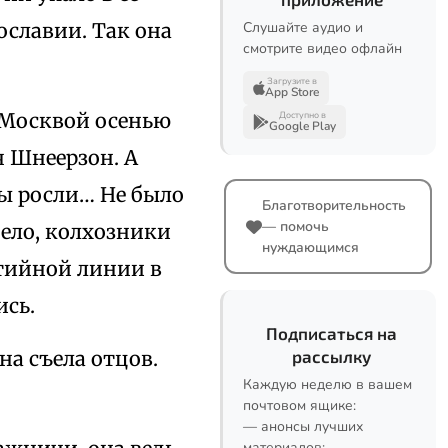
ославии. Так она
Слушайте аудио и
смотрите видео офлайн
Загрузите в
App Store
 Москвой осенью
Доступно в
Google Play
ч Шнеерзон. А
ды росли… Не было
Благотворительность
— помочь
ело, колхозники
нуждающимся
тийной линии в
ись.
Подписаться на
а съела отцов.
рассылку
Каждую неделю в вашем
почтовом ящике:
— анонсы лучших
материалов;