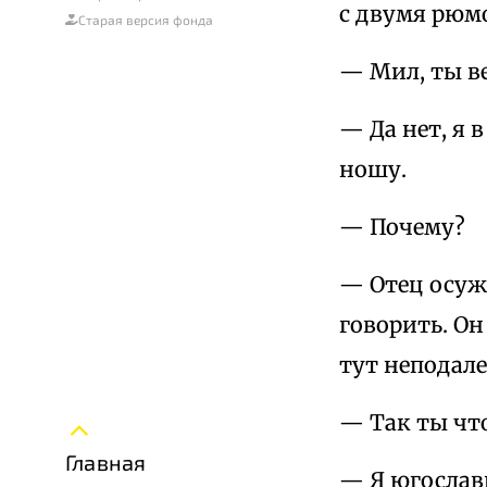
с двумя рюм
Старая версия фонда
— Мил, ты ве
— Да нет, я 
ношу.
— Почему?
— Отец осужд
говорить. О
тут неподале
— Так ты чт
Главная
— Я югославк