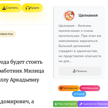
Скачать
Аудио
Целиакия
Целиакия – болезнь
неизлечимая и очень
тивистки
мучительная. При этом ею
невозможно заразиться.
Больной целиакией
страдает в одиночестве,
не представляя опасности
года будет стоять
ни для…
 работник Милица
Помочь
ллу Аркадьевну
Популярное
Избранное
Позже
Радомирович, а
Наш лекторий
Сделано в Предан