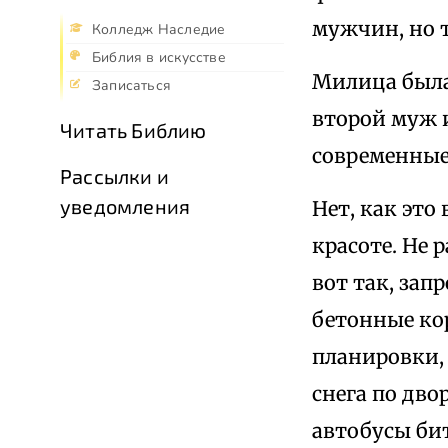
мужчин, но т
Колледж Наследие
Библия в искусстве
Милица была
Записаться
второй муж и
Читать Библию
современные
Рассылки и
уведомления
Нет, как эт
красоте. Не р
вот так, зап
бетонные ко
планировки,
снега по дво
автобусы бит