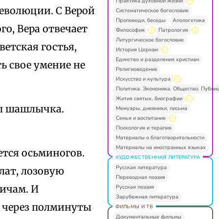
Практика духовной жизни
революции. С Верой
Систематическое богословие
Проповеди, беседы
Апологетика
го, Вера отвечает
Философия
Патрология
Литургическое богословие
ветская гостья,
История Церкви
Единство и разделения христиан
ь свое умение не
Религиоведение
Искусство и культура
Политика. Экономика. Общество. Публи
Жития святых, биографии
бы шашлычка.
Мемуары, дневники, письма
Семья и воспитание
Психология и терапия
Материалы о благотворительности
Материалы на иностранных языках
ется осьминогов.
ХУДОЖЕСТВЕННАЯ ЛИТЕРАТУРА
Русская литература
алат, лозовую
Переводная поэзия
ичам. И
Русская поэзия
Зарубежная литература
я через полминуты
ФИЛЬМЫ И ТВ
Документальные фильмы