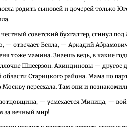
могла родить сыновей и дочерей только Юг
ила.
 честный советский бухгалтер, сгинул под
о, — отвечает Белла, — Аркадий Абрамови
ня тоже мамина. Знаешь ведь, в какие го
еллочке Шнеерзон. Акиндиновы — другое д
 области Старицкого района. Мама по пар
в Москву переехала. Там они и познакомил
зотцовщина, — усмехается Милица, — войн
м за вечный мир!