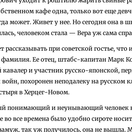
рович уходит к роштилю жарить свиные р
обственном кафе одна, только вот еще девч
гда может. Живет у нее. Но сегодня она в шк
ась, человеком стала — Вера уж сама спра
ет рассказывать при советской гостье, что и
 фамилия. Ее отец, штабс-капитан Марк К
 кавалер и участник русско-японской, пе
 войн, похоронен неподалеку на русском 
стыря в Херцег-Новом.
ый понимающий и неунывающий человек на
 во все времена было удобно сироте носи
амуж, так уж получилось, она не вышла. 