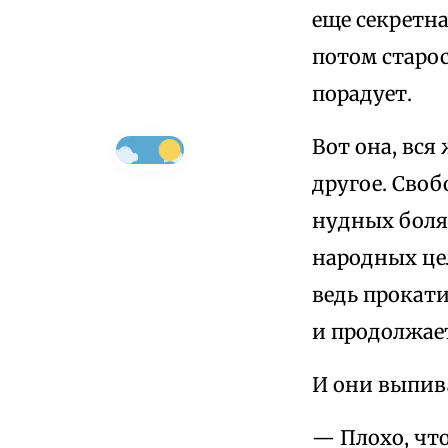
еще секретна
потом старос
порадует.
Вот она, вся
другое. Своб
нудных боля
народных цел
ведь прокати
и продолжае
И они выпив
— Плохо, чт