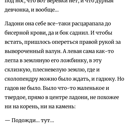
под нос, что вот веревки нет, и что дурная
девчонка, и вообще…
Ладони она себе все-таки расцарапала до
бисерной крови, да и бок саднил. И чтобы
встать, пришлось опереться правой рукой за
вывороченный валун. А левая сама как-то
легла в земляную его ложбинку, в эту
склизкую, плесневелую землю, где и
сколопендру можно было ждать, и гадюку. Но
гадов не было. Было что-то маленькое и
твердое, прямо в центре ладони, не похожее
ни на корень, ни на камень:
— Подожди… тут…