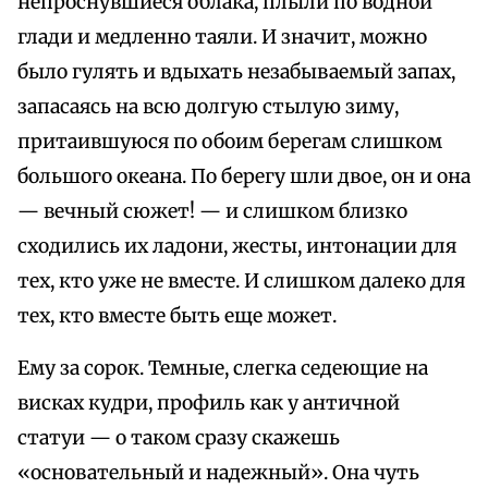
непроснувшиеся облака, плыли по водной
глади и медленно таяли. И значит, можно
было гулять и вдыхать незабываемый запах,
запасаясь на всю долгую стылую зиму,
притаившуюся по обоим берегам слишком
большого океана. По берегу шли двое, он и она
— вечный сюжет! — и слишком близко
сходились их ладони, жесты, интонации для
тех, кто уже не вместе. И слишком далеко для
тех, кто вместе быть еще может.
Ему за сорок. Темные, слегка седеющие на
висках кудри, профиль как у античной
статуи — о таком сразу скажешь
«основательный и надежный». Она чуть