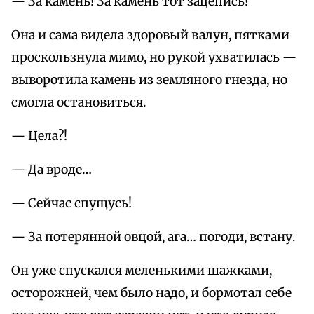
— За камень! За камень тот зацепись!
Она и сама видела здоровый валун, пятками
проскользнула мимо, но рукой ухватилась —
выворотила камень из земляного гнезда, но
смогла остановиться.
— Цела?!
— Да вроде…
— Сейчас спущусь!
— За потерянной овцой, ага… погоди, встану.
Он уже спускался меленькими шажками,
осторожней, чем было надо, и бормотал себе