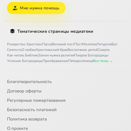
Мне нужна помощь
Тематические страницы медиатеки
Рождество Христово
Пасха
Великий пост
Пост
Молитва
Литургия
Бог
Святость
О любви
Христианский брак
Воспитание детей
Смерть
Как читать Библию
Зачем нужна религия
Покров Богородицы
Успение Богородицы
Преображение
Пятидесятница
Все темы →
Благотворительность
Договор оферты
Регулярные пожертвования
Безопасность платежей
Политика возврата
О проекте