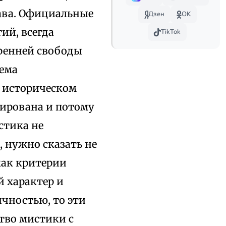
рава. Официальные
Дзен
OK
ий, всегда
TikTok
тренней свободы
уема
м историческом
ирована и потому
стика не
, нужно сказать не
как критерии
й характер и
ичностью, то эти
тво мистики с