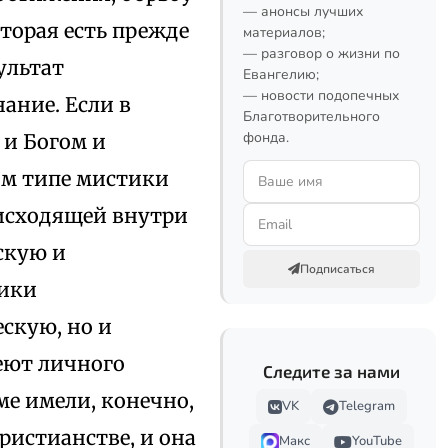
— анонсы лучших
оторая есть прежде
материалов;
— разговор о жизни по
зультат
Евангелию;
— новости подопечных
ание. Если в
Благотворительного
фонда.
 и Богом и
ом типе мистики
оисходящей внутри
скую и
Подписаться
тики
скую, но и
еют личного
Следите за нами
ме имели, конечно,
VK
Telegram
истианстве, и она
Макс
YouTube