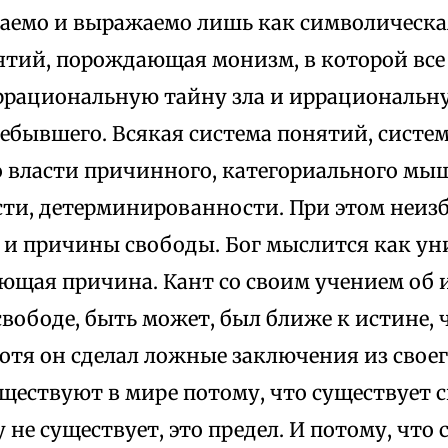
аемо и выражаемо лишь как символическая
тий, порождающая монизм, в которой все 
ррациональную тайну зла и иррациональн
ебывшего. Всякая система понятий, систем
 власти причинного, категориального мышл
ти, детерминированности. При этом неиз
 и причины свободы. Бог мыслится как ун
ющая причина. Кант со своим учением об
свободе, быть может, был ближе к истине, 
тя он сделал ложные заключения из своего
ществуют в мире потому, что существует с
 не существует, это предел. И потому, что