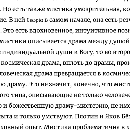
. Но есть также мистика умозрительная, к
е. В ней θεωρία в самом начале, она есть ре
 Это есть вдохновенное, интуитивное позн
 мистики описывается драма между душой
 индивидуальной души к Богу, то во втор
 космическая драма, вплоть до драмы, пр
еловеческая драма превращается в космиче
 драму. Это не значит, конечно, что мис
ого типа, описывающие не только человече
 и божественную драму-мистерию, не им
ыта и только умствуют. Плотин и Яков Бё
ховный опыт. Мистика проблематична в хр