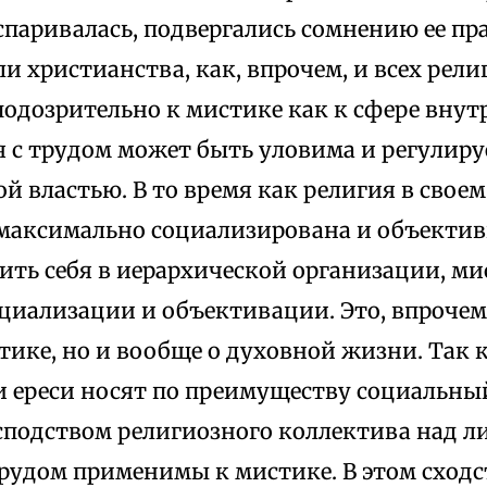
спаривалась, подвергались сомнению ее п
и христианства, как, впрочем, и всех религ
подозрительно к мистике как к сфере вну
я с трудом может быть уловима и регулир
й властью. В то время как религия в свое
максимально социализирована и объектив
ить себя в иерархической организации, ми
циализации и объективации. Это, впрочем
тике, но и вообще о духовной жизни. Так 
и ереси носят по преимуществу социальны
сподством религиозного коллектива над л
трудом применимы к мистике. В этом сходс