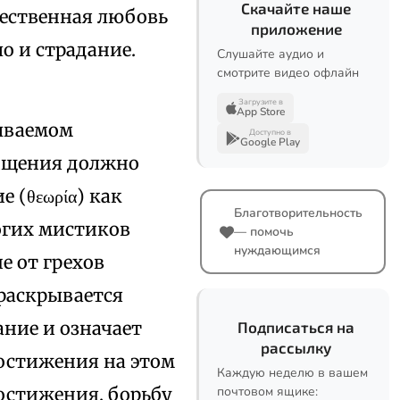
Скачайте наше
ожественная любовь
приложение
о и страдание.
Слушайте аудио и
смотрите видео офлайн
Загрузите в
App Store
сываемом
Доступно в
Google Play
чищения должно
е (θεωρία) как
Благотворительность
огих мистиков
— помочь
нуждающимся
е от грехов
 раскрывается
ние и означает
Подписаться на
рассылку
достижения на этом
Каждую неделю в вашем
остижения, борьбу
почтовом ящике: