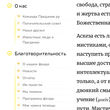
свобода, стр
О нас
и жертва ест
Команда Предание.ру
Божественная
Попечительский совет
Наши друзья
Аскеза есть 
Известные люди о
Предании
мистиками, о
Благотворительность
наступить про
высшее дост
О нашем фонде
Новости
интеллектуа
Отчёты
только, а от
Им помогли
двоякий смы
Мы помним
учение (μυεί
Программы фонда
Мне нужна помощь
пути. Мисти