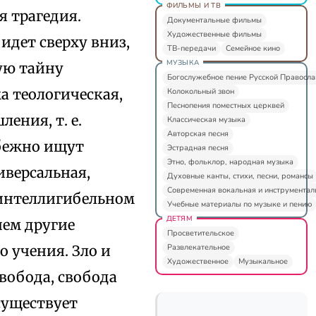
ФИЛЬМЫ И ТВ
 трагедия.
Документальные фильмы
Художественные фильмы
идет сверху вниз,
ТВ-передачи
Семейное кино
МУЗЫКА
ую тайну
Богослужебное пение Русской Правосл
а теологическая,
Колокольный звон
Песнопения поместных церквей
ения, т. е.
Классическая музыка
Авторская песня
бежно ищут
Эстрадная песня
Этно, фольклор, народная музыка
иверсальная,
Духовные канты, стихи, песни, романсы
Современная вокальная и инструментал
 интеллигибельном
Учебные материалы по музыке и пению
ДЕТЯМ
чем другие
Просветительское
Развлекательное
 учения. Зло и
Художественное
Музыкальное
вобода, свобода
 существует