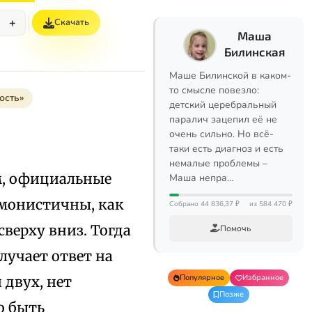
+
Скачать
Маша
Билинская
Маше Билинской в каком-
то смысле повезло:
ость»
детский церебральный
паралич зацепил её не
очень сильно. Но всё-
таки есть диагноз и есть
немалые проблемы –
м, официальные
Маша непра…
 монистичны, как
Собрано 44 836,37 ₽
из 584 470 ₽
сверху вниз. Тогда
Помочь
лучает ответ на
Популярное
Избранное
 двух, нет
Позже
о быть