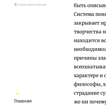
быть описыв
Старая версия фонда
Система поня
закрывает и
творчества н
находится во
необходимос
причины зла
всеохватыва
характере и 
философы, хо
страдание су
Главная
же ни почему