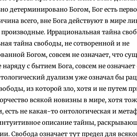
но детерминировано Богом, Бог есть перво
ичина всего, вне Бога действуют в мире 
 производные. Иррациональная тайна своб
ная тайна свободы, не сотворенной и не
анной Богом, совсем не означает, что су
 наряду с бытием Бога, совсем не означае
нтологический дуализм уже означал бы ра
ободы, из которой зло, хотя и не путем п
орчество всякой новизны в мире, хотя тож
, есть не какая-то онтологическая и мета
 интуитивное описание тайны, раскрывающ
и. Свобода означает тут предел для всяк