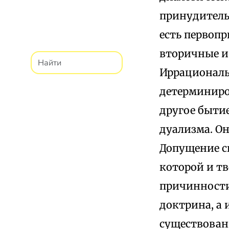
принудитель
есть первопр
вторичные и
Иррациональ
детерминиров
другое бытие
дуализма. О
Допущение св
которой и тв
причинности
доктрина, а
существовани