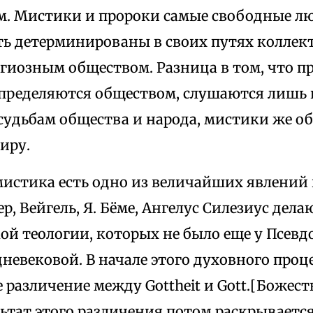
м. Мистики и пророки самые свободные лю
ть детерминированы в своих путях коллек
гиозным обществом. Разница в том, что пр
определяются обществом, слушаются лишь г
судьбам общества и народа, мистики же о
иру.
истика есть одно из величайших явлений 
ер, Вейгель, Я. Бёме, Ангелус Силезиус дел
ой теологии, которых не было еще у Псевд
невековой. В начале этого духовного проц
 различение между Gottheit и Gott.[Божест
ультат этого различения потом раскрываетс