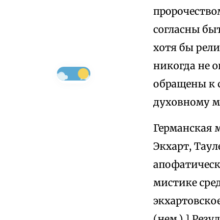
пророчество
согласны бы
хотя бы рели
никогда не 
обращены к 
духовному м
Германская м
Экхарт, Таул
апофатическ
мистике сред
экхартовское
(нем.).] Рез