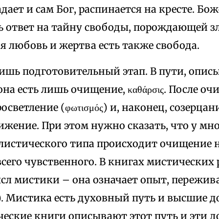
адает и сам Бог, распинается на кресте. Б
ь ответ на тайну свободы, порождающей зл
 любовь и жертва есть также свобода.
лишь подготовительный этап. В пути, опи
на есть лишь очищение, καθάρσις. После о
светление (φωτισμός) и, наконец, созерцани
ижение. При этом нужно сказать, что у мн
листического типа происходит очищение н
 всего чувственного. В книгах мистических
сл мистики – она означает опыт, пережива
ν). Мистика есть духовный путь и высшие 
ческие книги описывают этот путь и эти д