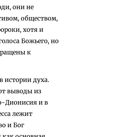
ди, они не
тивом, обществом,
ороки, хотя и
олоса Божьего, но
бращены к
в истории духа.
ают выводы из
о-Дионисия и в
есса лежит
во и Бог
я как основная