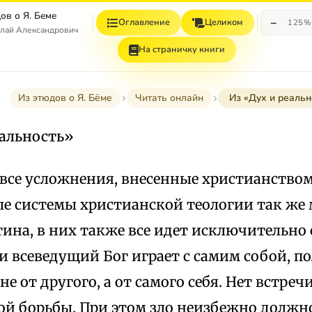
ов о Я. Беме
−
Оглавление
Целиком
125%
олай Александрович
На страничку книги
Из этюдов о Я. Бёме
Читать онлайн
Из «Дух и реальн
еальность»
 все усложнения, внесенные христианство
е системы христианской теологии так же
ина, в них также все идет исключительно 
 всеведущий Бог играет с самим собой, по
е от другого, а от самого себя. Нет встречи
ой борьбы. При этом зло неизбежно должн