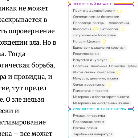
ПРЕДМЕТНЫЙ КАТАЛОГ
никак не может
Практика духовной жизни
Систематическое богословие
раскрывается в
Проповеди, беседы
Апологетика
Философия
Патрология
сть опровержение
Литургическое богословие
ждении зла. Но в
История Церкви
Единство и разделения христиан
а. Тогда
Религиоведение
Искусство и культура
огическая борьба,
Политика. Экономика. Общество. Публи
Жития святых, биографии
ра и провидца, и
Мемуары, дневники, письма
Семья и воспитание
ие, тут предел
Психология и терапия
Материалы о благотворительности
. О зле нельзя
Материалы на иностранных языках
ески и
ХУДОЖЕСТВЕННАЯ ЛИТЕРАТУРА
Русская литература
ъективирование
Переводная поэзия
Русская поэзия
века – все может
Зарубежная литература