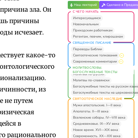
Наш лекторий
Сделано в Предан
причина зла. Он
С ЧЕГО НАЧАТЬ
Интересующимся
лишь причины
Новоначальным
Приходским работникам
оды исчезает.
Регентам, певчим, клирошанам
СВЯЩЕННОЕ ПИСАНИЕ
Переводы Библии
ществует какое-то
Святоотеческие толкования
Современные комментарии
т онтологического
МОЛИТВОСЛОВЫ.
БОГОСЛУЖЕБНЫЕ ТЕКСТЫ
Молитвы по-русски
ционализацию.
Молитвы по-славянски
Богослужебные тексты на русском язык
ричинности, из
Богослужебные тексты на церковнослав
СВЯТООТЕЧЕСКОЕ НАСЛЕДИЕ
е не путем
Мужи апостольские. I—II века
физическая
Апологеты. II—III века
Вселенские соборы. IV—VIII века
ейся в
Средневековье. IX—XV века
Новое время. XVI—XIX века
ого рационального
Современность. XX—XXI века