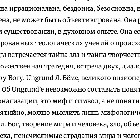
на иррациональна, бездонна, безосновна, 
ена, не может быть объективирована. Она 
м существовании, в духовном опыте. Она е
рованных теологических учений о происхо
ы встречается тайна зла и тайна творчеств
ожественная трагедия, встреча двух, диал
ку Богу. Ungrund Я. Бёме, великого визионе
. Об Ungrund’e невозможно составить понят
нализации, это миф и символ, а не понятие
ятийно, можно мыслить лишь мифологич
. Бог, творение мира и человека, зло, об
ека, неисчислимые страдания мира и чело