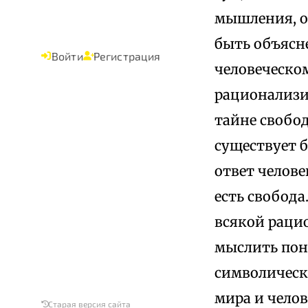
мышления, о
быть объясн
Войти
Регистрация
человеческо
рационализи
тайне свобод
существует б
ответ челове
есть свобода
всякой рацио
мыслить пон
символически
мира и челов
Старая версия сайта