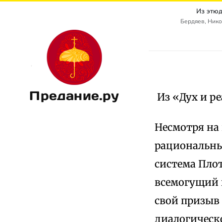
Из этюд
Бердяев, Ник
Предание.ру
Из «Дух и р
Несмотря на
рациональны
система Плот
всемогущий и
свой призыв н
диалогическ