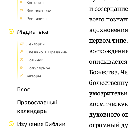
Контакты
и созерцание
Все платежи
всего познани
Реквизиты
вдохновения.
Медиатека
первом типе
Лекторий
восхождение
Сделано в Предании
Новинки
описывается
Популярное
Божества. Ч
Авторы
божественную
Блог
умозрительн
Православный
космическую
календарь
духовного оп
Изучение Библии
огромный ду