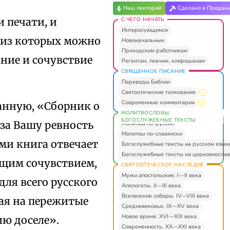
Наш лекторий
Сделано в Предан
и печати, и
С ЧЕГО НАЧАТЬ
Интересующимся
 из которых можно
Новоначальным
Приходским работникам
ание и сочувствие
Регентам, певчим, клирошанам
СВЯЩЕННОЕ ПИСАНИЕ
Переводы Библии
Святоотеческие толкования
Современные комментарии
анную, «Сборник о
МОЛИТВОСЛОВЫ.
БОГОСЛУЖЕБНЫЕ ТЕКСТЫ
 за Вашу ревность
Молитвы по-русски
Молитвы по-славянски
ами книга отвечает
Богослужебные тексты на русском язык
Богослужебные тексты на церковнослав
бщим сочувствием,
СВЯТООТЕЧЕСКОЕ НАСЛЕДИЕ
Мужи апостольские. I—II века
для всего русского
Апологеты. II—III века
Вселенские соборы. IV—VIII века
рая на пережитые
Средневековье. IX—XV века
Новое время. XVI—XIX века
ю доселе».
Современность. XX—XXI века