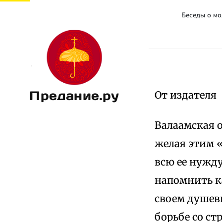
Беседы о м
Предание.ру
От издателя
Валаамская о
желая этим 
всю ее нужду
напомнить к
своем душевн
борьбе со ст