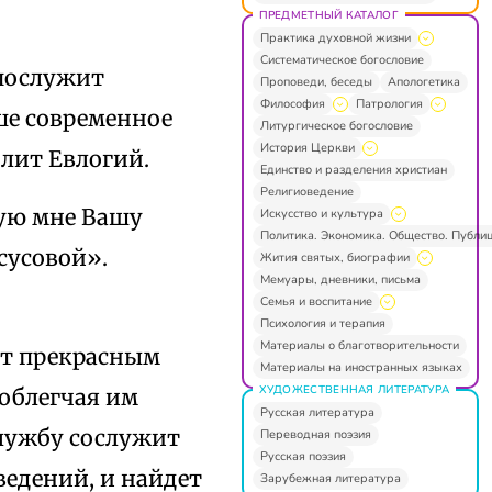
ПРЕДМЕТНЫЙ КАТАЛОГ
Практика духовной жизни
Систематическое богословие
 послужит
Проповеди, беседы
Апологетика
Философия
Патрология
ше современное
Литургическое богословие
История Церкви
олит Евлогий.
Единство и разделения христиан
Религиоведение
ую мне Вашу
Искусство и культура
Политика. Экономика. Общество. Публи
сусовой».
Жития святых, биографии
Мемуары, дневники, письма
Семья и воспитание
Психология и терапия
Материалы о благотворительности
ет прекрасным
Материалы на иностранных языках
ХУДОЖЕСТВЕННАЯ ЛИТЕРАТУРА
облегчая им
Русская литература
службу сослужит
Переводная поэзия
Русская поэзия
ведений, и найдет
Зарубежная литература