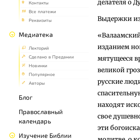
делателя о 
Контакты
Все платежи
Выдержки из
Реквизиты
Медиатека
«Валаамский
изданием но
Лекторий
Сделано в Предании
мятущееся в
Новинки
великой гроз
Популярное
русские люд
Авторы
спасительну
Блог
находят иск
Православный
свое душевно
календарь
эти богоиск
Изучение Библии
молитве, о к