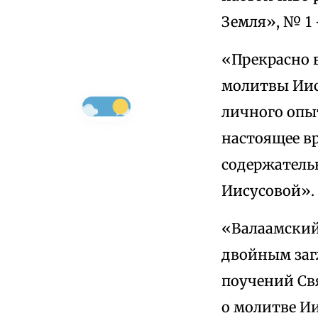
Земля», № 1 –
«Прекрасно 
молитвы Иис
личного опыт
настоящее в
содержатель
Иисусовой». 
«Валаамский
двойным заг
поучений Св
о молитве Ии