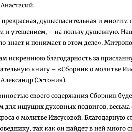
Анастасий.
– прекрасная, душеспасительная и многим
м и утешением, – на пользу душевную. На
о знает и понимает в этом деле». Митроп
м искреннюю благодарность за присланн
дательную книгу – «Сборник о молитве Ии
Александр (Эстония).
нностью своего содержания Сборник буд
м для ищущих духовных подвигов, весьма 
проса о молитве Иисусовой. Благодарную 
оведнику, так как он найдет в ней много с