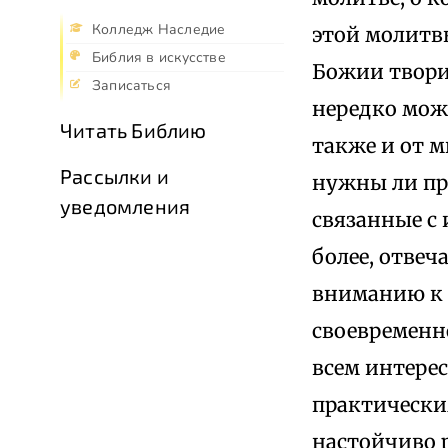
Колледж Наследие
этой молитв
Библия в искусстве
Божии творил
Записаться
нередко мож
Читать Библию
также и от м
Рассылки и
нужны ли пр
уведомления
связанные с 
более, отве
вниманию к 
своевременн
всем интере
практически
настойчиво 