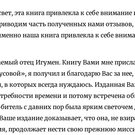
свет, эта книга привлекла к себе внимание 
Приводим часть полученных нами отзывов,
именно наша книга привлекла к себе вним
емый отец Игумен. Книгу Вами мне присл
совой», я получил и благодарю Вас за нее,
, в которых всегда нуждаюсь. Изданная В
требности времени и потому встречена о
битель с давних пор была ярким светочем 
Ваше издание доказывает, что она, не взи
ия, продолжает нести свою прежнюю мисси