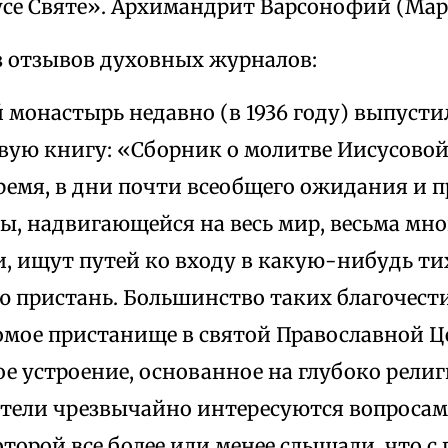
Дусе Святе». Архимандрит Варсонофий (Мар
 отзывов духовных журналов:
 монастырь недавно (в 1936 году) выпуст
вую книгу: «Сборник о молитве Иисусовой
ремя, в дни почти всеобщего ожидания и
ы, надвигающейся на весь мир, весьма мно
и, ищут путей ко входу в какую-нибудь ти
ю пристань. Большинство таких благочест
омое пристанище в святой Православной Ц
е устроение, основанное на глубоко рели
атели чрезвычайно интересуются вопросам
оторой все более или менее слышали, что