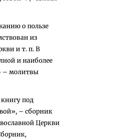
жанию о пользе
мствован из
ви и т. п. В
лной и наиболее
» – молитвы
 книгу под
вой», – сборник
авославной Церкви
Сборник,