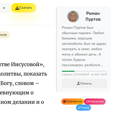
+
Скачать
Роман
Пуртов
Роман Пуртов был
обычным парнем. Любил
теля
боевики, хорошие
автомобили, был не дурак
поиграть в комп, любил
жену и обожал дочь. А
потом, будучи
итве Иисусовой»,
пассажиром, разбился…
молитвы, показать
Собрано 124 526,88 ₽
из 444 150 ₽
Богу, словом –
Помочь
 ревнующим о
мном делании и о
Популярное
Избранное
Позже