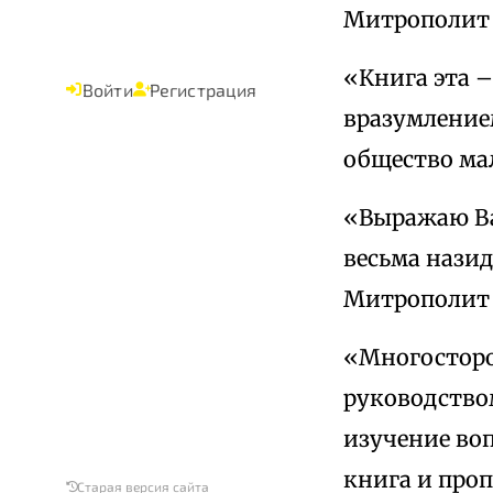
Митрополит 
«Книга эта 
Войти
Регистрация
вразумление
общество мал
«Выражаю Ва
весьма нази
Митрополит 
«Многосторо
руководство
изучение во
книга и проп
Старая версия сайта