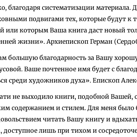
ко, благодаря систематизации материала. 
ховными подвигами тех, которые будут к 
й или которым Ваша книга даст новый то
енней жизни». Архиепископ Герман (Сердоб
м большую благодарность за Вашу хорош
усовой. Ваше почтенное имя будет с благо
ся среди художников духа». Епископ Алек
ати не выходило книги, подобной Вашей, 
ким содержанием и стилем. Для меня было
овольствием читать Вашу книгу и вдыхат
а, доступное лишь при тихом и сосредоточ