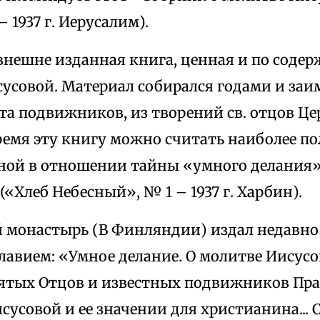
 1937 г. Иерусалим).
внешне изданная книга, ценная и по содер
усовой. Материал собирался годами и заи
а подвижников, из творений св. отцов Церк
ремя эту книгу можно считать наиболее по
ной в отношении тайны «умного делания
(«Хлеб Небесный», № 1 – 1937 г. Харбин).
 монастырь (В Финляндии) издал недавно
лавием: «Умное делание. О молитве Иисусо
ятых Отцов и известных подвижников Пр
сусовой и ее значении для христианина... 