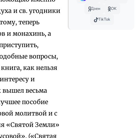
Дзен
OK
уха и св. угодники
TikTok
тому, теперь
в и монахинь, а
 приступить,
подобные вопросы,
книга, как нельзя
интересу и
к вышел весьма
лучшее пособие
вой молитвой и с
ия «Святой Земли»
усовой». («Святая