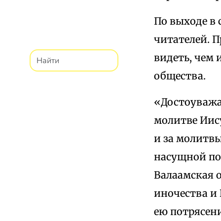
По выходе в 
читателей. 
видеть, чем 
общества.
«Достоуважа
молитве Иису
и за молитвы
насущной по
Валаамская о
иночества и 
ею потрясен