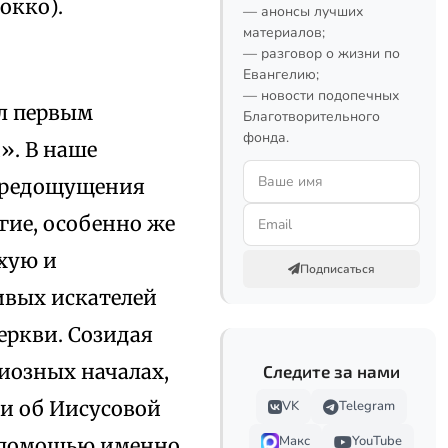
окко).
— анонсы лучших
материалов;
— разговор о жизни по
Евангелию;
— новости подопечных
ил первым
Благотворительного
фонда.
». В наше
 предощущения
гие, особенно же
хую и
Подписаться
ивых искателей
еркви. Созидая
гиозных началах,
Следите за нами
и об Иисусовой
VK
Telegram
Макс
YouTube
 с помощью именно