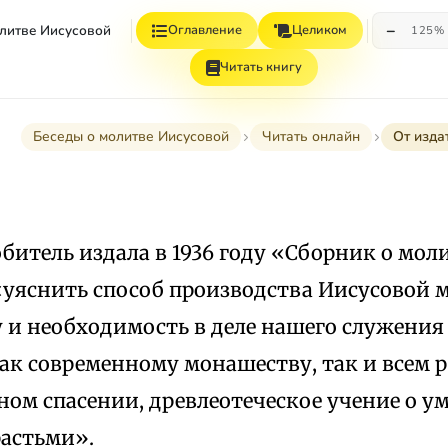
−
олитве Иисусовой
Оглавление
Целиком
125%
Читать книгу
Беседы о молитве Иисусовой
Читать онлайн
От изда
битель издала в 1936 году «Сборник о мол
«уяснить способ производства Иисусовой 
 и необходимость в деле нашего служения 
ак современному монашеству, так и всем
ом спасении, древлеотеческое учение о у
растьми».