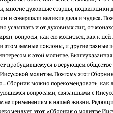
ы, многие духовные старцы, подвижники д
и и совершали великие дела и чудеса. Поэ
но услышать и от духовных лиц, от монахо
ирян, вопросы, как ею молиться, как к ней
и этом земные поклоны, и другие разные 
интересом к этой молитве. Вышеуказанная 
чает пробудившемуся в верующем обществе 
Иисусовой молитве. Поэтому этот Сборни
о... Сборник можно порекомендовать, как 
сующимся вопросами, связанными с Иисусо
м ее применением в нашей жизни. Редакц
рекомендует этот «Сборник о молитве Иис