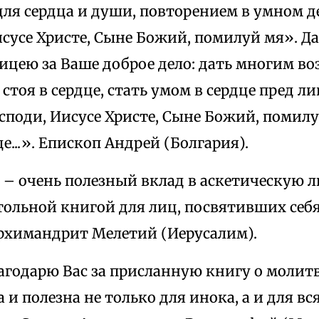
для сердца и души, повторением в умном 
сусе Христе, Сыне Божий, помилуй мя». Да
рицею за Ваше доброе дело: дать многим в
тоя в сердце, стать умом в сердце пред ли
осподи, Иисусе Христе, Сыне Божий, помил
де...». Епископ Андрей (Болгария).
 – очень полезный вклад в аскетическую 
тольной книгой для лиц, посвятивших себ
рхимандрит Мелетий (Иерусалим).
агодарю Вас за присланную книгу о молитв
 и полезна не только для инока, а и для в