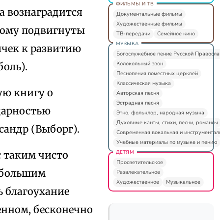
ФИЛЬМЫ И ТВ
Да вознаградится
Документальные фильмы
Художественные фильмы
тому подвигнуты
ТВ-передачи
Семейное кино
МУЗЫКА
лчек к развитию
Богослужебное пение Русской Правосл
Колокольный звон
оль).
Песнопения поместных церквей
Классическая музыка
ую книгу о
Авторская песня
Эстрадная песня
дарностью
Этно, фольклор, народная музыка
Духовные канты, стихи, песни, романсы
сандр (Выборг).
Современная вокальная и инструментал
Учебные материалы по музыке и пению
ДЕТЯМ
с таким чисто
Просветительское
 большим
Развлекательное
Художественное
Музыкальное
ь благоухание
енном, бесконечно