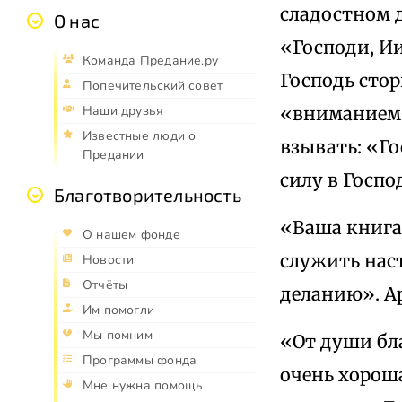
сладостном 
О нас
«Господи, Ии
Команда Предание.ру
Господь сто
Попечительский совет
«вниманием с
Наши друзья
Известные люди о
взывать: «Г
Предании
силу в Госпо
Благотворительность
«Ваша книга
О нашем фонде
служить нас
Новости
Отчёты
деланию». А
Им помогли
Мы помним
«От души бл
Программы фонда
очень хороша
Мне нужна помощь