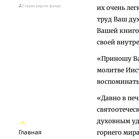
Старая версия фонда
их очень лег
труд Ваш ду
Вашей книго
своей внутр
«Приношу Ва
молитве Иис
воспоминать
«Давно в печ
святоотечес
духовным уд
Главная
горнего мир