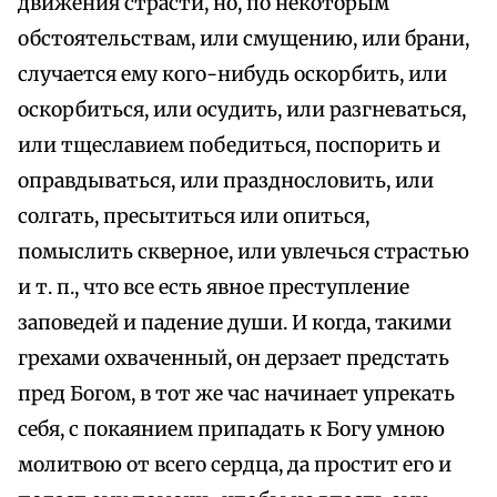
движения страсти, но, по некоторым
обстоятельствам, или смущению, или брани,
случается ему кого-нибудь оскорбить, или
оскорбиться, или осудить, или разгневаться,
или тщеславием победиться, поспорить и
оправдываться, или празднословить, или
солгать, пресытиться или опиться,
помыслить скверное, или увлечься страстью
и т. п., что все есть явное преступление
заповедей и падение души. И когда, такими
грехами охваченный, он дерзает предстать
пред Богом, в тот же час начинает упрекать
себя, с покаянием припадать к Богу умною
молитвою от всего сердца, да простит его и