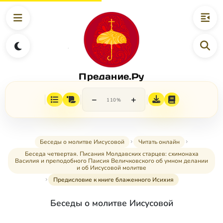
Предание.Ру
−
+
110%
Беседы о молитве Иисусовой
Читать онлайн
Беседа четвертая. Писания Молдавских старцев: схимонаха
Василия и преподобного Паисия Величковского об умном делании
и об Иисусовой молитве
Предисловие к книге блаженного Исихия
Беседы о молитве Иисусовой