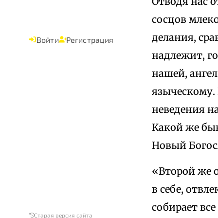
Отводя нас о
сосцов млеко
делания, сра
Войти
Регистрация
надлежит, го
нашей, ангел
языческому. 
неведения н
Какой же быв
Новый Богосл
«Второй же о
в себе, отвле
собирает все
Старая версия сайта