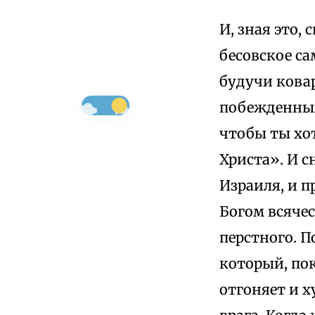
И, зная это,
бесовское са
будучи кова
побежденными
чтобы ты хо
Христа». И с
Израиля, и п
Богом всячес
перстного. 
который, пок
отгоняет и 