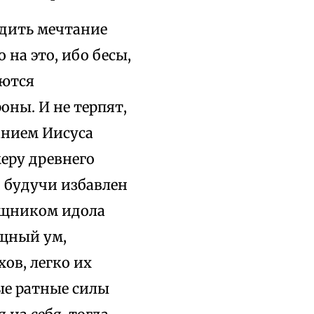
едить мечтание
 на это, ибо бесы,
яются
оны. И не терпят,
анием Иисуса
меру древнего
, будучи избавлен
мощником идола
ощный ум,
ов, легко их
ые ратные силы