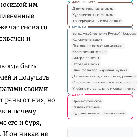
ФИЛЬМЫ И ТВ
зносимой им
Документальные фильмы
, плененные
Художественные фильмы
ТВ-передачи
Семейное кино
е час снова со
МУЗЫКА
Богослужебное пение Русской Правосл
охвачен и
Колокольный звон
Песнопения поместных церквей
Классическая музыка
Авторская песня
Эстрадная песня
икогда быть
Этно, фольклор, народная музыка
лей и получить
Духовные канты, стихи, песни, романсы
Современная вокальная и инструментал
врагами своими
Учебные материалы по музыке и пению
ДЕТЯМ
т раны от них, но
Просветительское
Развлекательное
ак и почему
Художественное
Музыкальное
е его и буря,
 И он никак не