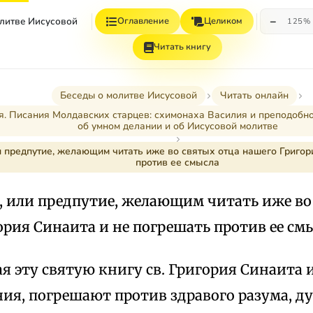
−
олитве Иисусовой
Оглавление
Целиком
125%
Читать книгу
Беседы о молитве Иисусовой
Читать онлайн
я. Писания Молдавских старцев: схимонаха Василия и преподобн
об умном делании и об Иисусовой молитве
 предпутие, желающим читать иже во святых отца нашего Григор
против ее смысла
, или предпутие, желающим читать иже во
рия Синаита и не погрешать против ее см
я эту святую книгу св. Григория Синаита 
ия, погрешают против здравого разума, ду