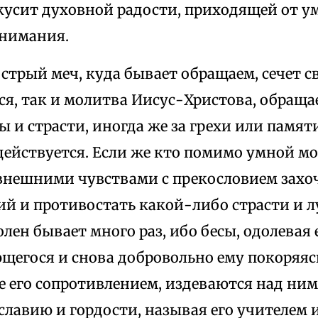
вкусит духовной радости, приходящей от 
внимания.
стрый меч, куда бывает обращаем, сечет с
ся, так и молитва Иисус-Христова, обраща
 и страсти, иногда же за грехи или памят
действуется. Если же кто помимо умной 
внешними чувствами с прекословием захоч
ий и противостать какой-либо страсти и 
олен бывает много раз, ибо бесы, одолевая 
щегося и снова добровольно ему покоряясь
 его сопротивлением, издеваются над ним
лавию и гордости, называя его учителем 