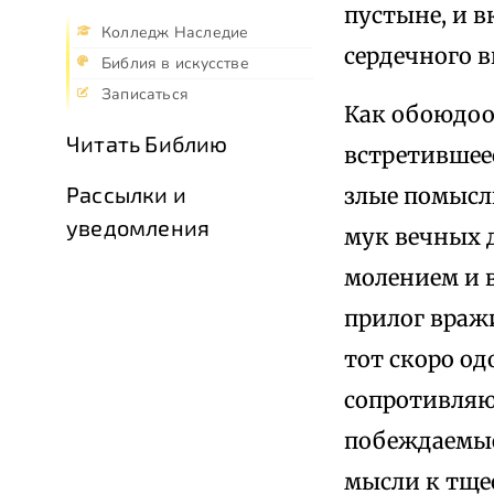
пустыне, и 
Колледж Наследие
сердечного 
Библия в искусстве
Записаться
Как обоюдоо
Читать Библию
встретившее
Рассылки и
злые помыслы
уведомления
мук вечных 
молением и 
прилог враж
тот скоро од
сопротивляю
побеждаемые
мысли к тщес