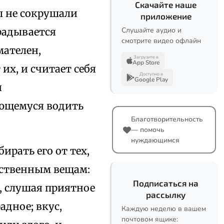
Скачайте наше
ы не сокрушали
приложение
крадывается
Слушайте аудио и
смотрите видео офлайн
мателен,
Загрузите в
App Store
их, и считает себя
Доступно в
Google Play
и
ающемуся водить
Благотворительность
— помочь
нуждающимся
рать его от тех,
увственным вещам:
Подписаться на
х, слушая приятное
рассылку
адное; вкус,
Каждую неделю в вашем
почтовом ящике: