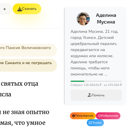
+
Скачать
Аделина
Мусина
Аделина Мусина, 21 год,
город Усинск. Детский
церебральный паралич,
ого Паисия Величковского
передвигается на
ходунках или коляске.
Аделине требуется
ия Синаита и не погрешать
помощь, чтобы ноги
окончательно не …
 святых отца
Собрано 126 684,65 ₽
из 476 650 ₽
ысла
Помочь
и не зная опытно
Популярное
Избранное
мая, что умное
Позже