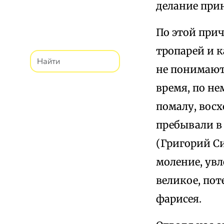
делание при
По этой прич
тропарей и 
не понимают 
время, по не
помалу, восх
пребывали в
(Григорий Си
моление, увл
великое, по
фарисея.