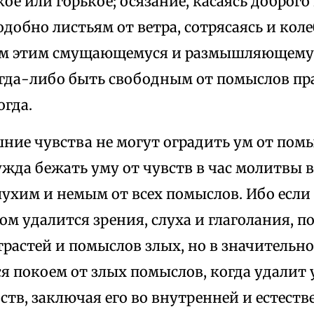
ое или горькое; осязание, касаясь доброго 
добно листьям от ветра, сотрясаясь и коле
ем этим смущающемуся и размышляющему 
гда-либо быть свободным от помыслов пр
огда.
ние чувства не могут оградить ум от помы
жда бежать уму от чувств в час молитвы в
лухим и немым от всех помыслов. Ибо есл
ом удалится зрения, слуха и глаголания, 
растей и помыслов злых, но в значительн
я покоем от злых помыслов, когда удалит 
тв, заключая его во внутренней и естеств