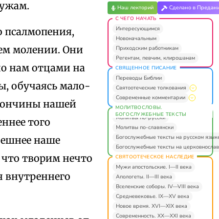
мужам.
Наш лекторий
Сделано в Предан
С ЧЕГО НАЧАТЬ
Интересующимся
о псалмопения,
Новоначальным
ем молении. Они
Приходским работникам
Регентам, певчим, клирошанам
но нам отцами на
СВЯЩЕННОЕ ПИСАНИЕ
Переводы Библии
ы, обучаясь мало-
Святоотеческие толкования
Современные комментарии
 кончины нашей
МОЛИТВОСЛОВЫ.
БОГОСЛУЖЕБНЫЕ ТЕКСТЫ
Молитвы по-русски
ннее того
Молитвы по-славянски
Богослужебные тексты на русском язык
внешнее наше
Богослужебные тексты на церковнослав
 что творим нечто
СВЯТООТЕЧЕСКОЕ НАСЛЕДИЕ
Мужи апостольские. I—II века
я внутреннего
Апологеты. II—III века
Вселенские соборы. IV—VIII века
Средневековье. IX—XV века
Новое время. XVI—XIX века
Современность. XX—XXI века