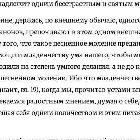
надлежит одним бесстрастным и святым 
ине, держась, по внешнему обычаю, одног
канонов, препочивают в этом одном внешн
того, что такое песненное моление преда
мощи и младенчеству ума нашего, чтобы м
одили на степень умного делания, а не до
 песненном молении. Ибо что младенчестве
наит, гл. 19), когда мы, прочитав устами 
екаемся радостным мнением, думая о себе,
тешая себя одним количеством и этим пита