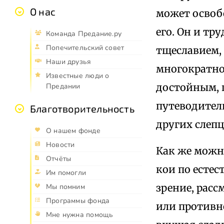
О нас
может освоб
его. Он и тр
Команда Предание.ру
Попечительский совет
тщеславием, 
Наши друзья
многократно 
Известные люди о
достойным, 
Предании
путеводител
Благотворительность
других слепц
О нашем фонде
Новости
Как же можн
Отчёты
кои по естес
Им помогли
зрение, расс
Мы помним
Программы фонда
или противно
Мне нужна помощь