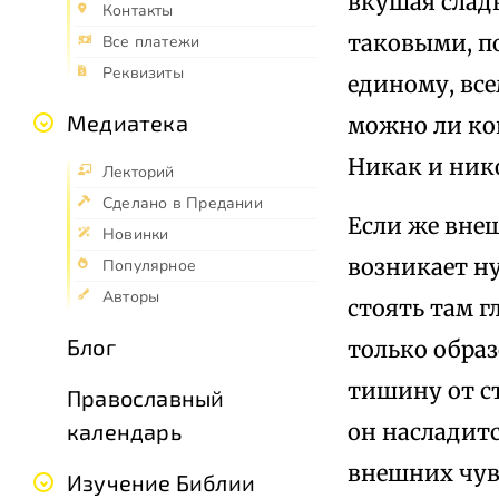
вкушая сладк
Контакты
таковыми, по
Все платежи
Реквизиты
единому, вс
Медиатека
можно ли ко
Никак и ник
Лекторий
Сделано в Предании
Если же внеш
Новинки
возникает ну
Популярное
Авторы
стоять там г
Блог
только образ
тишину от ст
Православный
он насладитс
календарь
внешних чувс
Изучение Библии