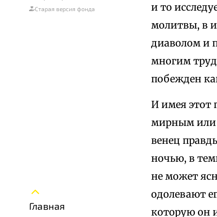
и то исслед
Старая версия фонда
молитвы, в и
диаволом и п
многим трудо
побежден ка
И имея этот 
мирным или 
венец правд
ночью, в тем
не может ясн
одолевают ег
Главная
которую он и