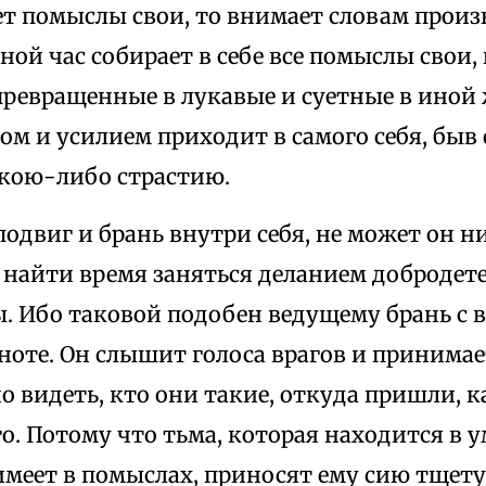
ует помыслы свои, то внимает словам прои
ной час собирает в себе все помыслы свои
ревращенные в лукавые и суетные в иной ж
м и усилием приходит в самого себя, быв 
кою-либо страстию.
подвиг и брань внутри себя, не может он н
найти время заняться деланием добродете
ы. Ибо таковой подобен ведущему брань с 
ноте. Он слышит голоса врагов и принимае
о видеть, кто они такие, откуда пришли, к
о. Потому что тьма, которая находится в ум
меет в помыслах, приносят ему сию тщету.