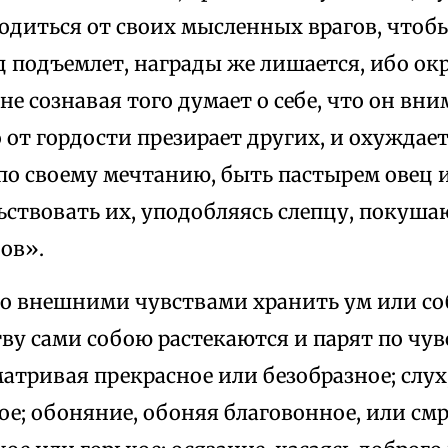
одиться от своих мысленных врагов, чтоб
уд подъемлет, награды же лишается, ибо о
не сознавая того думает о себе, что он вни
от гордости презирает других, и охуждает 
по своему мечтанию, быть пастырем овец 
ьствовать их, уподобляясь слепцу, покуш
ов».
о внешними чувствами хранить ум или соби
тву сами собою растекаются и парят по ч
матривая прекрасное или безобразное; слу
е; обоняние, обоняя благовонное, или смр