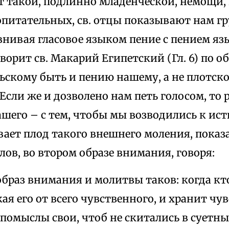
т такой, подлинно младенческой, немощи,
питательных, св. отцы показывают нам гр
внивая гласовое языком пение с пением я
ворит св. Макарий Египетский (Гл. 6) по о
ьскому быть и пению нашему, а не плотско
Если же и дозволено нам петь голосом, то 
ашего – с тем, чтобы мы возводились к и
ает плод такого внешнего моления, показа
ов, во втором образе внимания, говоря:
браз внимания и молитвы таков: когда кт
кая его от всего чувственного, и хранит чув
 помыслы свои, чтоб не скитались в суетны