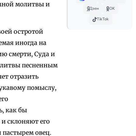
умной молитвы и
Дзен
OK
TikTok
воей остротой
емая иногда на
ию смерти, Суда и
молитвы песненным
ет отразить
лукавому помыслу,
его
, как бы
 и склоняют его
и пастырем овец.