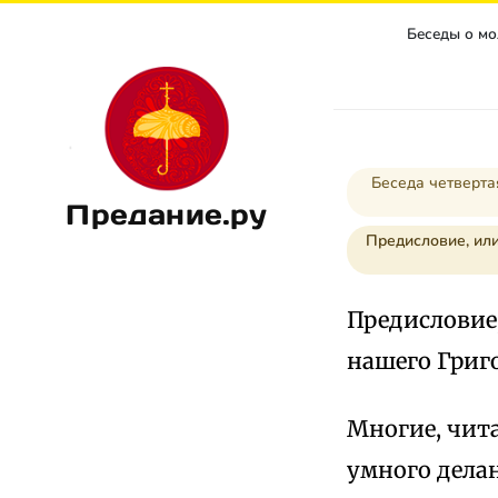
Беседы о м
Беседа четверта
Предание.ру
Предисловие, или
Предисловие
нашего Григо
Многие, чита
умного делан