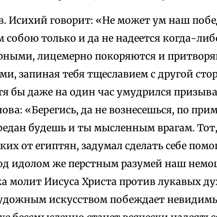
 св. Исихий говорит: «Не может ум наш поб
м собою только и да не надеется когда-либо
рными, лицемерно покоряются и притвор
, запиная тебя тщеславием с другой стор
тя бы даже на один час умудрился призыв
нова: «Берегись, да не вознесешься, по при
редан будешь и ты мысленным врагам. Тот
ких от египтян, задумал сделать себе по
Под идолом же перстным разумей наш нем
а молит Иисуса Христа против лукавых дух
художным искусством побеждает невидим