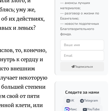
или злого, и
— анонсы лучших
материалов;
блясь; уму же,
— разговор о жизни по
об их действиях,
Евангелию;
— новости подопечных
авых и левых?
Благотворительного
фонда.
слов, то, конечно,
нутрь к сердцу и
Подписаться
и кто внешним
получает некоторую
о большей степени
Следите за нами
ум свой от пяти
VK
Telegram
енной клети, или
Макс
YouTube