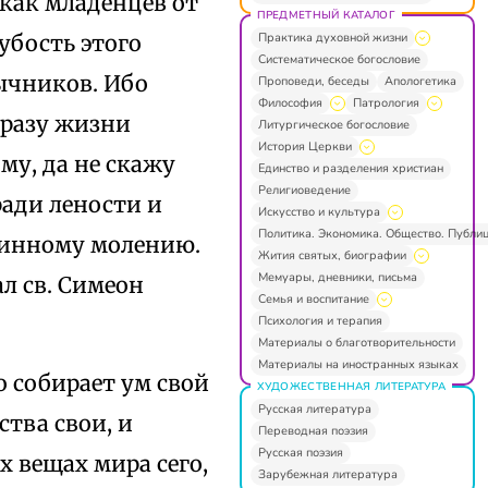
 как младенцев от
ПРЕДМЕТНЫЙ КАТАЛОГ
Практика духовной жизни
убость этого
Систематическое богословие
зычников. Ибо
Проповеди, беседы
Апологетика
Философия
Патрология
бразу жизни
Литургическое богословие
История Церкви
му, да не скажу
Единство и разделения христиан
Религиоведение
ради лености и
Искусство и культура
Политика. Экономика. Общество. Публи
стинному молению.
Жития святых, биографии
Мемуары, дневники, письма
л св. Симеон
Семья и воспитание
Психология и терапия
Материалы о благотворительности
Материалы на иностранных языках
о собирает ум свой
ХУДОЖЕСТВЕННАЯ ЛИТЕРАТУРА
Русская литература
ства свои, и
Переводная поэзия
Русская поэзия
х вещах мира сего,
Зарубежная литература