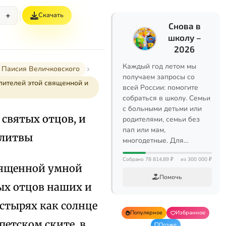
+
Скачать
Снова в
школу –
2026
Каждый год летом мы
. Паисия Величковского
получаем запросы со
улителей этой священной и
всей России: помогите
собраться в школу. Семьи
с больными детьми или
 святых отцов, и
родителями, семьи без
пап или мам,
олитвы
многодетные. Для…
Собрано 78 814,89 ₽
из 300 000 ₽
священной умной
Помочь
ых отцов наших и
стырях как солнце
Популярное
Избранное
петском ските, в
Позже