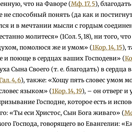
енную, что на Фаворе (
Мф. 17, 5
), благодать
е не способный понять (да как и постигнут
ся и в мечтании мысли с гордым соединен?
станно молитеся» (1Сол. 5, 18), ни того, что
ухом, помолюся же и умом» (
1Кор. 14, 15
), 
 и поюще в сердцах ваших Господеви» (
Ко
уха Сына Своего (т. е. благодать) в сердца
Гал. 4, 6
), также: «Хощу пять словес умом м
словес языком» (
1Кор. 14, 19
), – он отверг 
призывание Господне, которое есть и испов
о: «Ты еси Христос, Сын Бога живаго» (
Мф
ого Господа, говорящего во Евангелии: «Е