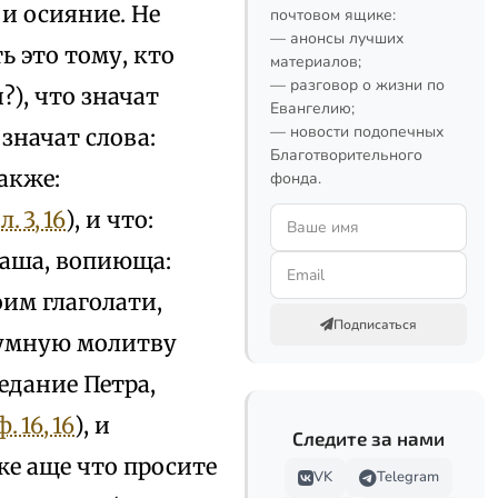
 и осияние. Не
почтовом ящике:
— анонсы лучших
ь это тому, кто
материалов;
— разговор о жизни по
), что значат
Евангелию;
— новости подопечных
 значат слова:
Благотворительного
также:
фонда.
л. 3, 16
), и что:
 ваша, вопиюща:
оим глаголати,
Подписаться
и умную молитву
едание Петра,
. 16, 16
), и
Следите за нами
же аще что просите
VK
Telegram