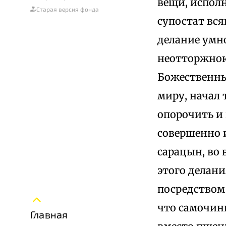
вещи, испол
Старая версия фонда
супостат вся
делание умн
неотторжною
Божественных
миру, начал 
опорочить и 
совершенно и
сарацын, во 
этого делан
посредством 
что самочинн
Главная