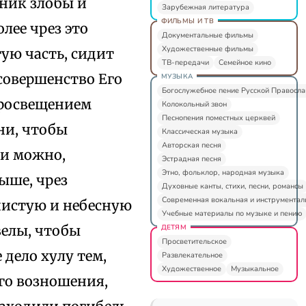
ьник злобы и
Зарубежная литература
ФИЛЬМЫ И ТВ
олее чрез это
Документальные фильмы
Художественные фильмы
ую часть, сидит
ТВ-передачи
Семейное кино
совершенство Его
МУЗЫКА
Богослужебное пение Русской Правосл
просвещением
Колокольный звон
Песнопения поместных церквей
ни, чтобы
Классическая музыка
Авторская песня
ли можно,
Эстрадная песня
Этно, фольклор, народная музыка
выше, чрез
Духовные канты, стихи, песни, романсы
Современная вокальная и инструментал
 чистую и небесную
Учебные материалы по музыке и пению
велы, чтобы
ДЕТЯМ
Просветительское
 дело хулу тем,
Развлекательное
Художественное
Музыкальное
его возношения,