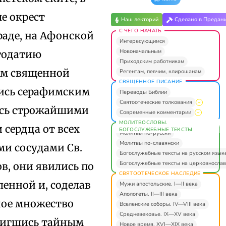
е окрест
Наш лекторий
Сделано в Предан
С ЧЕГО НАЧАТЬ
граде, на Афонской
Интересующимся
Новоначальным
агодатию
Приходским работникам
ем священной
Регентам, певчим, клирошанам
СВЯЩЕННОЕ ПИСАНИЕ
ись серафимским
Переводы Библии
Святоотеческие толкования
лись строжайшими
Современные комментарии
МОЛИТВОСЛОВЫ.
 сердца от всех
БОГОСЛУЖЕБНЫЕ ТЕКСТЫ
Молитвы по-русски
Молитвы по-славянски
ми сосудами Св.
Богослужебные тексты на русском язык
Богослужебные тексты на церковнослав
в, они явились по
СВЯТООТЕЧЕСКОЕ НАСЛЕДИЕ
енной и, соделав
Мужи апостольские. I—II века
Апологеты. II—III века
ное множество
Вселенские соборы. IV—VIII века
Средневековье. IX—XV века
двигшись тайным
Новое время. XVI—XIX века