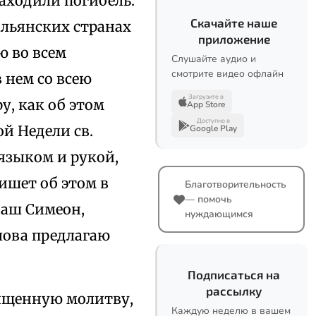
аходили погибель.
Скачайте наше
альянских странах
приложение
ю во всем
Слушайте аудио и
смотрите видео офлайн
 нем со всею
Загрузите в
у, как об этом
App Store
Доступно в
й Недели св.
Google Play
языком и рукой,
ишет об этом в
Благотворительность
— помочь
 наш Симеон,
нуждающимся
лова предлагаю
Подписаться на
рассылку
вященную молитву,
Каждую неделю в вашем