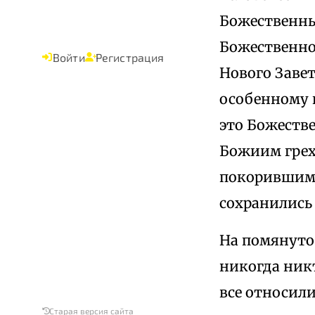
Божественны
Божественно
Войти
Регистрация
Нового Завет
особенному 
это Божестве
Божиим грех
покорившими
сохранились
На помянуто
никогда никт
все относили
Старая версия сайта