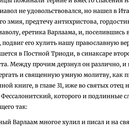
ицы пожинали терние и вместо спасения н
иавол не удовольствовался, но нашел в Ит
о змия, предтечу антихристова, гордости
аволу, еретика Варлаама, и, поселившись в
 подвиг его хулить нашу православную вер
ется в Постной Триоди, в синаксаре второ
та. Между прочим дерзнул он различно, и 
вергать и священную умную молитву, как п
ной книге, в главе 31, иже во святых отец
 Фессалонитский, которого и подлинные с
ящего так:
ный Варлаам многое хулил и писал и на с