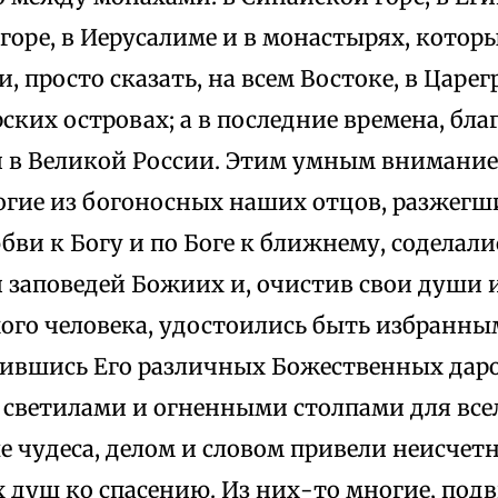
оре, в Иерусалиме и в монастырях, которы
и, просто сказать, на всем Востоке, в Царе
рских островах; а в последние времена, бл
и в Великой России. Этим умным внимани
гие из богоносных наших отцов, разжегш
бви к Богу и по Боге к ближнему, содела
заповедей Божиих и, очистив свои души и
ого человека, удостоились быть избранны
нившись Его различных Божественных даро
 светилами и огненными столпами для всел
е чудеса, делом и словом привели неисчет
х душ ко спасению. Из них-то многие, по