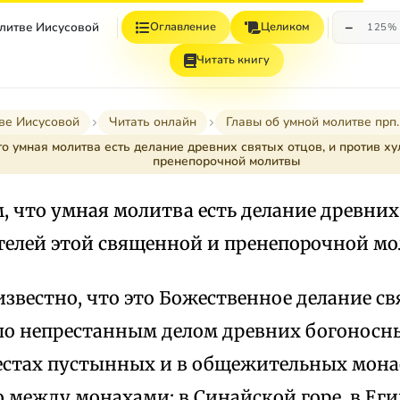
−
олитве Иисусовой
Оглавление
Целиком
125%
Читать книгу
ве Иисусовой
Читать онлайн
Главы об умной молитве прп
что умная молитва есть делание древних святых отцов, и против х
пренепорочной молитвы
ом, что умная молитва есть делание древних
телей этой священной и пренепорочной м
известно, что это Божественное делание 
о непрестанным делом древних богоносн
естах пустынных и в общежительных мона
 между монахами: в Синайской горе, в Еги