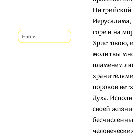
Нитрийской г
Иерусалима, 
горе и на мо
Христовою, 
молитвы мно
пламенем лю
хранителями 
пороков ветх
Духа. Испол
своей жизни
бесчисленны
человечески