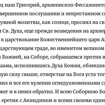
ец наш Григорий, архиепископ Фессалонитс
овершенном послушании и непрестанном 
умной молитвы, как солнце, просиял на св
Св. Духа, еще прежде возведения на архи
, в царствование Божественнейшего царя 
в царствующем граде, во именитом великом
 Божией, на Соборе, собравшемся против
лаама, исполнившись Духа Божия, облекши
ю силу свыше, отверстые на Бога уста тог
мил и все его хуления огнедухновенными 
жег и в пепел обратил. И всею Соборною 
м еретик с Акиндином и всеми своими е