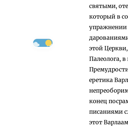
святыми, от
который в с
упражнении 
дарованиями 
этой Церкви
Палеолога, 
Премудрости
еретика Вар
непреобориму
конец посра
писаниями с
этот Варлаа