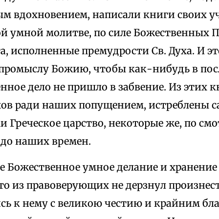
м вдохновением, написали книги своих уч
й умной молитве, по силе Божественных П
а, исполненные премудрости Св. Духа. И эт
промыслу Божию, чтобы как-нибудь в пос
нное дело не пришло в забвение. Из этих к
ов ради наших попущением, истреблены 
 Греческое царство, некоторые же, по с
 до наших времен.
е Божественное умное делание и хранение 
о из правоверующих не дерзнул произнест
сь к нему с великою честию и крайним бла