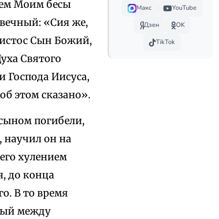
нем Моим бесы
Макс
YouTube
 вечный: «Сия же,
Дзен
OK
Христос Сын Божий,
TikTok
 Духа Святого
 Господа Иисуса,
 об этом сказано».
 сыном погибели,
, научил он на
его хулением
я, до конца
го. В то время
тлый между