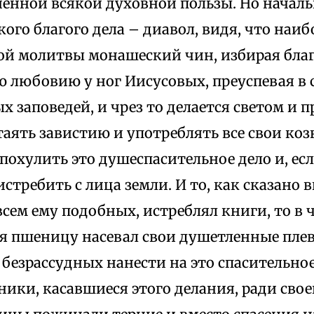
ненной всякой духовной пользы. Но начал
кого благого дела – диавол, видя, что наиб
ой молитвы монашеский чин, избирая благ
 любовию у ног Иисусовых, преуспевая в 
 заповедей, и чрез то делается светом и 
таять завистию и употреблять все свои коз
похулить это душеспасительное дело и, ес
стребить с лица земли. И то, как сказано 
всем ему подобных, истреблял книги, то в
ия пшеницу насевал свои душетленные пле
безрассудных нанести на это спасительное
ики, касавшиеся этого делания, ради сво