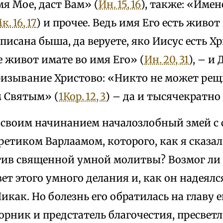
мя Мое, даст Вам» (
Ин. 15, 16
), также: «Име
к. 16, 17
) и прочее. Ведь имя Его есть живот
 писана быша, да веруете, яко Иисус есть 
 живот имате во имя Его» (
Ин. 20, 31
), – и
ризывание Христово: «Никто не может рещи
 Святым» (
1Кор. 12, 3
) – да и тысячекратно
л своим начинанием началозлобный змей с
етиком Варлаамом, которого, как я сказал
тив священной умной молитвы? Возмог ли 
ет этого умного делания и, как он надеялс
икак. Но болезнь его обратилась на главу е
орник и предстатель благочестия, пресве