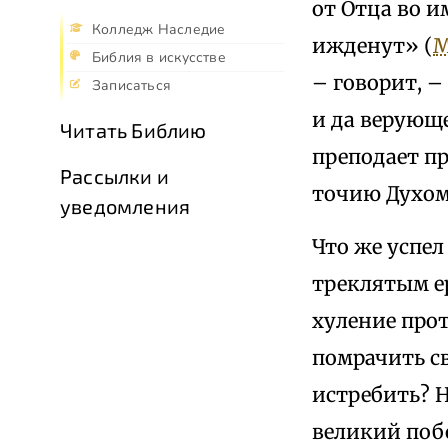
от Отца во и
Колледж Наследие
ижденут» (
М
Библия в искусстве
– говорит, –
Записаться
и да верующе
Читать Библию
преподает п
Рассылки и
точию Духом
уведомления
Что же успе
треклятым ер
хуление про
помрачить св
истребить? Н
великий поб