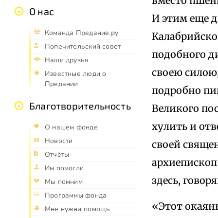
вместо пшен
О нас
И этим еще д
Команда Предание.ру
Калабрийског
Попечительский совет
подобного ди
Наши друзья
своею силою,
Известные люди о
Предании
подробно пиш
Благотворительность
Великого пос
хулить и от
О нашем фонде
Новости
своей священ
Отчёты
архиепископ
Им помогли
здесь, говор
Мы помним
Программы фонда
«Этот окаян
Мне нужна помощь