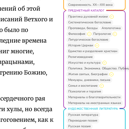
Современность. XX—XXI века
ений об этой
ПРЕДМЕТНЫЙ КАТАЛОГ
Практика духовной жизни
исаний Ветхого и
Систематическое богословие
Проповеди, беседы
Апологетика
о было по
Философия
Патрология
ледние времена
Литургическое богословие
История Церкви
ниг многие,
Единство и разделения христиан
Религиоведение
сарацынами,
Искусство и культура
Политика. Экономика. Общество. Публи
мотрению Божию,
Жития святых, биографии
Мемуары, дневники, письма
Семья и воспитание
Психология и терапия
сердечного рая
Материалы о благотворительности
Материалы на иностранных языках
и хулы, но всегда
ХУДОЖЕСТВЕННАЯ ЛИТЕРАТУРА
Русская литература
гоговением, как к
Переводная поэзия
Русская поэзия