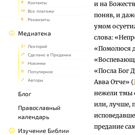
и на Божеств
Контакты
Все платежи
поняв, и даж
Реквизиты
умом осуетил
Медиатека
слова: «Непре
Лекторий
«Помолюся д
Сделано в Предании
«Воспевающе
Новинки
«Посла Бог Д
Популярное
Авторы
Авва Отче» (
нежели тмы 
Блог
или, лучше, 
Православный
исповедавшег
календарь
предание сам
Изучение Библии