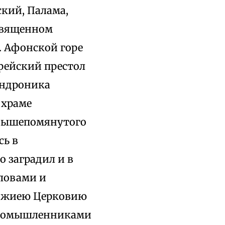
кий, Палама,
священном
. Афонской горе
ерейский престол
Андроника
 храме
 вышепомянутого
сь в
о заградил и в
словами и
Божиею Церковию
диномышленниками