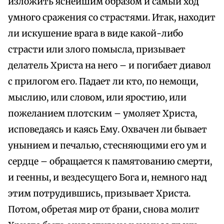
изложить яснейшим образом и самый ход
умного сражения со страстями. Итак, находит
ли искушение врага в виде какой-либо
страсти или злого помысла, призывает
делатель Христа на него – и погибает диавол
с прилогом его. Падает ли кто, по немощи,
мыслию, или словом, или яростию, или
пожеланием плотским – умоляет Христа,
исповедаясь и каясь Ему. Охвачен ли бывает
унынием и печалью, стесняющими его ум и
сердце – обращается к памятованию смерти,
и геенны, и вездесущего Бога и, немного над
этим потрудившись, призывает Христа.
Потом, обретая мир от брани, снова молит