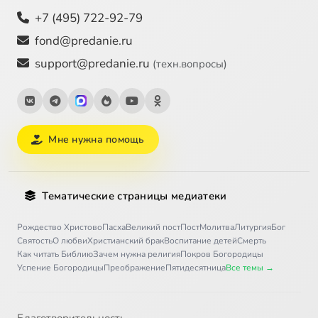
+7 (495) 722-92-79
fond@predanie.ru
support@predanie.ru
(техн.вопросы)
Мне нужна помощь
Тематические страницы медиатеки
Рождество Христово
Пасха
Великий пост
Пост
Молитва
Литургия
Бог
Святость
О любви
Христианский брак
Воспитание детей
Смерть
Как читать Библию
Зачем нужна религия
Покров Богородицы
Успение Богородицы
Преображение
Пятидесятница
Все темы →