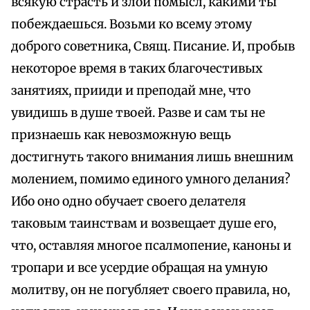
всякую страсть и злой помысл, какими ты
побеждаешься. Возьми ко всему этому
доброго советника, Свящ. Писание. И, пробыв
некоторое время в таких благочестивых
занятиях, прииди и преподай мне, что
увидишь в душе твоей. Разве и сам ты не
признаешь как невозможную вещь
достигнуть такого внимания лишь внешним
молением, помимо единого умного делания?
Ибо оно одно обучает своего делателя
таковым таинствам и возвещает душе его,
что, оставляя многое псалмопение, каноны и
тропари и все усердие обращая на умную
молитву, он не погубляет своего правила, но,