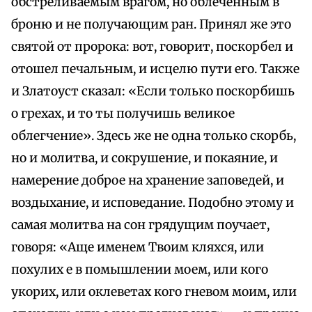
обстреливаемым врагом, но облеченным в
броню и не получающим ран. Принял же это
святой от пророка: вот, говорит, поскорбел и
отошел печальным, и исцелю пути его. Также
и Златоуст сказал: «Если только поскорбишь
о грехах, и то ты получишь великое
облегчение». Здесь же не одна только скорбь,
но и молитва, и сокрушение, и покаяние, и
намерение доброе на хранение заповедей, и
воздыхание, и исповедание. Подобно этому и
самая молитва на сон грядущим поучает,
говоря: «Аще именем Твоим кляхся, или
похулих е в помышлении моем, или кого
укорих, или оклеветах кого гневом моим, или