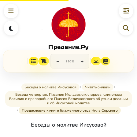
Предание.Ру
−
+
110%
Беседы о молитве Иисусовой
Читать онлайн
Беседа четвертая. Писания Молдавских старцев: схимонаха
Василия и преподобного Паисия Величковского об умном делании
и об Иисусовой молитве
Предисловие к книге блаженного отца Нила Сорского
Беседы о молитве Иисусовой