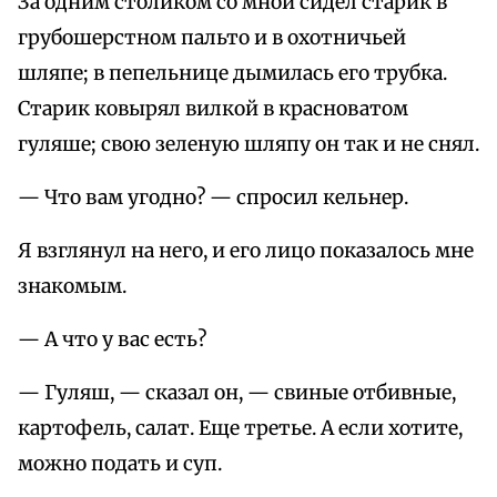
За одним столиком со мной сидел старик в
грубошерстном пальто и в охотничьей
шляпе; в пепельнице дымилась его трубка.
Старик ковырял вилкой в красноватом
гуляше; свою зеленую шляпу он так и не снял.
— Что вам угодно? — спросил кельнер.
Я взглянул на него, и его лицо показалось мне
знакомым.
— А что у вас есть?
— Гуляш, — сказал он, — свиные отбивные,
картофель, салат. Еще третье. А если хотите,
можно подать и суп.