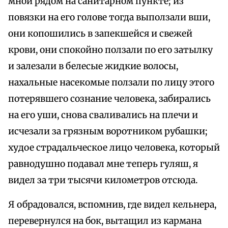
мной рядом на санитарном пункте; из
повязки на его голове тогда выползали вши,
они копошились в запекшейся и свежей
крови, они спокойно ползали по его затылку
и залезали в белесые жидкие волосы,
нахальные насекомые ползали по лицу этого
потерявшего сознание человека, забирались
на его уши, снова сваливались на плечи и
исчезали за грязным воротником рубашки;
худое страдальческое лицо человека, который
равнодушно подавал мне теперь гуляш, я
видел за три тысячи километров отсюда.
Я обрадовался, вспомнив, где видел кельнера,
перевернулся на бок, вытащил из кармана