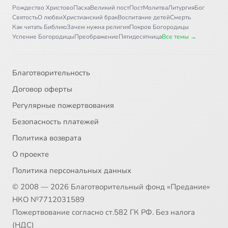
Рождество Христово
Пасха
Великий пост
Пост
Молитва
Литургия
Бог
Святость
О любви
Христианский брак
Воспитание детей
Смерть
Как читать Библию
Зачем нужна религия
Покров Богородицы
Успение Богородицы
Преображение
Пятидесятница
Все темы →
Благотворительность
Договор оферты
Регулярные пожертвования
Безопасность платежей
Политика возврата
О проекте
Политика персональных данных
© 2008 — 2026 Благотворительный фонд «Предание»
НКО №7712031589
Пожертвование согласно ст.582 ГК РФ. Без налога
(НДС)