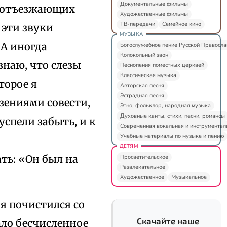
Документальные фильмы
и отъезжающих
Художественные фильмы
ТВ-передачи
Семейное кино
 эти звуки
МУЗЫКА
 А иногда
Богослужебное пение Русской Правосл
Колокольный звон
 знаю, что слезы
Песнопения поместных церквей
Классическая музыка
торое я
Авторская песня
Эстрадная песня
зениями совести,
Этно, фольклор, народная музыка
Духовные канты, стихи, песни, романсы
успели забыть, и к
Современная вокальная и инструментал
Учебные материалы по музыке и пению
ДЕТЯМ
ть: «Он был на
Просветительское
Развлекательное
Художественное
Музыкальное
я почистился со
Скачайте наше
ало бесчисленное