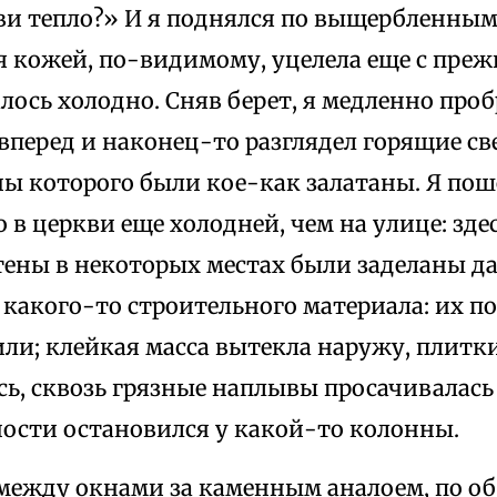
кви тепло?» И я поднялся по выщербленным
я кожей, по-видимому, уцелела еще с преж
лось холодно. Сняв берет, я медленно про
вперед и наконец-то разглядел горящие св
ны которого были кое-как залатаны. Я пош
о в церкви еще холодней, чем на улице: здес
Стены в некоторых местах были заделаны д
какого-то строительного материала: их по
или; клейкая масса вытекла наружу, плитк
ь, сквозь грязные наплывы просачивалась в
ости остановился у какой-то колонны.
 между окнами за каменным аналоем, по о