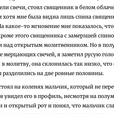
ели свечи, стоял священник в белом облаче
и хотя мне была видна лишь спина священн
На какое-то мгновение мне показалось, что
кроме этого священника с замерзшей спин
и над открытым молитвенником. Но в полу
е мерцающих свечей, я заметил русую гол
в молитву, она склонилась так низко, что
 разделились на две ровные половины.
стоял на коленях мальчик, который не пере
 я увидел его в профиль, несмотря на полу
 и открытый рот и понял, что мальчик сл