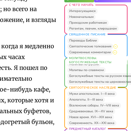
С ЧЕГО НАЧАТЬ
 но всего на
Интересующимся
Новоначальным
ложение, и взгляды
Приходским работникам
Регентам, певчим, клирошанам
СВЯЩЕННОЕ ПИСАНИЕ
Переводы Библии
 когда я медленно
Святоотеческие толкования
Современные комментарии
ых часах
МОЛИТВОСЛОВЫ.
БОГОСЛУЖЕБНЫЕ ТЕКСТЫ
Молитвы по-русски
сть. Я пошел по
Молитвы по-славянски
Богослужебные тексты на русском язык
нимательно
Богослужебные тексты на церковнослав
СВЯТООТЕЧЕСКОЕ НАСЛЕДИЕ
кое-нибудь кафе,
Мужи апостольские. I—II века
ых, которые хотя и
Апологеты. II—III века
Вселенские соборы. IV—VIII века
зальных буфетов,
Средневековье. IX—XV века
Новое время. XVI—XIX века
одогретый бульон,
Современность. XX—XXI века
ПРЕДМЕТНЫЙ КАТАЛОГ