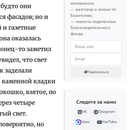
материалов;
 будто они
— разговор о жизни по
Евангелию;
я фасадов; но и
— новости подопечных
й и газетные
Благотворительного
фонда.
 она оказалась
аконец-то заметил
увидел, что свет
к заделали
Подписаться
й каменной кладки
окошко, взятое, по
Следите за нами
ерез четыре
VK
Telegram
тый свет.
Макс
YouTube
ловероятно, но