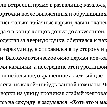
ли встроены прямо в развалины; казалось,
корточки возле выжженных и обрушившихс
лись только табачные ларьки, лавки ткане
гда я в конце концов дошел до закусочной,
подергал за дверную ручку, обернулся и н
я через улицу, я отправился в ту сторону и 
и. Высокое готическое окно церкви кое-ка
ми камнями, а посередине этой уродливо
но небольшое, окрашенное а желтый цвет 
ности, из какой-нибудь ванной комнаты. Ч
творки на улицу проникал слабый желтова
ь на секунду, я задумался: «Хоть это и ма