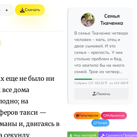
+
Скачать
%
Семья
Ткаченко
В семье Ткаченко четверо
человек – мать, отец и
двое сыновей. И это
семья – крепость. У них
столько проблем и бед,
что хватило бы на много
семей. Трое из четвер…
ах еще не было ни
Собрано 137 182,92 ₽
из 419 389 ₽
 все дома
Помочь
одно; на
феров такси —
Популярное
Избранное
маны и, двигаясь в
Позже
а секунду
Наш лекторий
Сделано в Предан