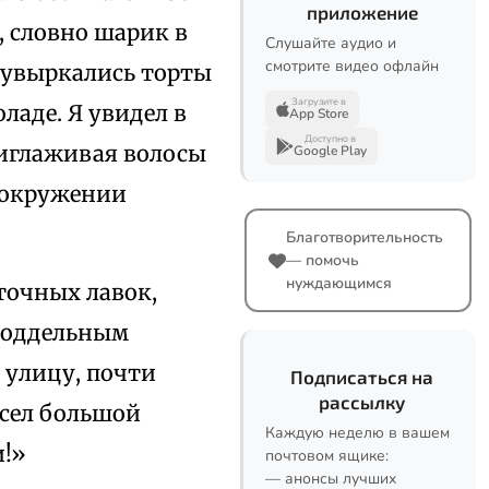
приложение
, словно шарик в
Слушайте аудио и
смотрите видео офлайн
кувыркались торты
Загрузите в
аде. Я увидел в
App Store
Доступно в
риглаживая волосы
Google Play
в окружении
Благотворительность
— помочь
нуждающимся
точных лавок,
 поддельным
 улицу, почти
Подписаться на
рассылку
исел большой
Каждую неделю в вашем
и!»
почтовом ящике:
— анонсы лучших