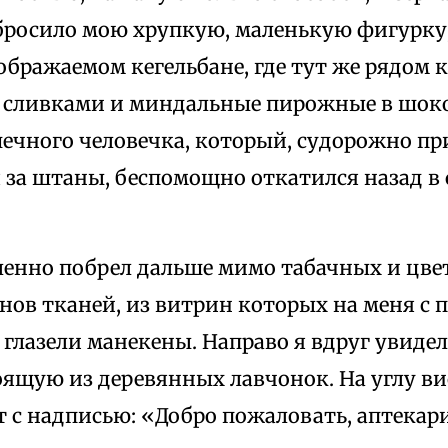
тбросило мою хрупкую, маленькую фигурку
ображаемом кегельбане, где тут же рядом 
 сливками и миндальные пирожные в шокол
шечного человечка, который, судорожно п
я за штаны, беспомощно откатился назад 
ленно побрел дальше мимо табачных и цве
нов тканей, из витрин которых на меня с
глазели манекены. Направо я вдруг увидел
оящую из деревянных лавчонок. На углу в
 с надписью: «Добро пожаловать, аптекар