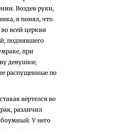
нии. Воздев руки,
ика, я понял, что
 во всей церкви
ой, поднявшего
мраке, при
ову девушки;
 ее распущенные по
ставая вертелся во
мрак, различил
абоумный. У него