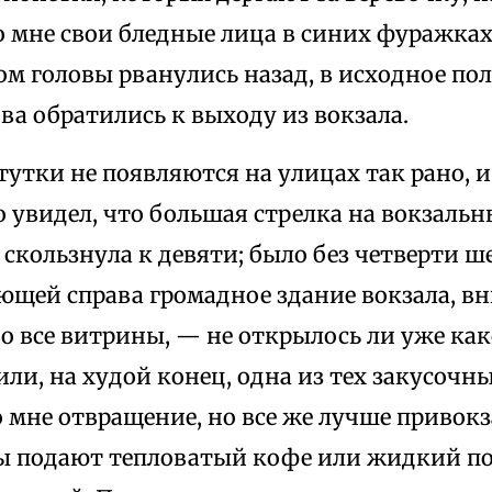
 мне свои бледные лица в синих фуражках;
ом головы рванулись назад, в исходное по
а обратились к выходу из вокзала.
утки не появляются на улицах так рано, и
о увидел, что большая стрелка на вокзальн
скользнула к девяти; было без четверти ше
ающей справа громадное здание вокзала, в
о все витрины, — не открылось ли уже ка
или, на худой конец, одна из тех закусочн
 мне отвращение, но все же лучше привок
асы подают тепловатый кофе или жидкий п