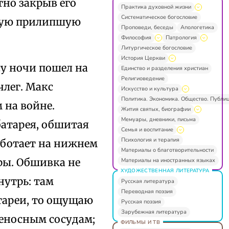
тно закрыв его
Практика духовной жизни
Систематическое богословие
мную прилипшую
Проповеди, беседы
Апологетика
Философия
Патрология
Литургическое богословие
История Церкви
су ночи пошел на
Единство и разделения христиан
Религиоведение
члег. Макс
Искусство и культура
Политика. Экономика. Общество. Публи
 на войне.
Жития святых, биографии
Мемуары, дневники, письма
батарея, обшитая
Семья и воспитание
Психология и терапия
работает на нижнем
Материалы о благотворительности
ры. Обшивка не
Материалы на иностранных языках
ХУДОЖЕСТВЕННАЯ ЛИТЕРАТУРА
нутрь: там
Русская литература
Переводная поэзия
атареи, то ощущаю
Русская поэзия
Зарубежная литература
веносным сосудам;
ФИЛЬМЫ И ТВ