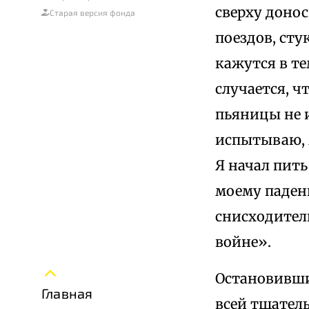
сверху доно
Старая версия фонда
поездов, сту
кажутся в т
случается, чт
пьяницы не и
испытываю, 
Я начал пить
моему паден
снисходител
войне».
Остановивши
Главная
всей тщатель