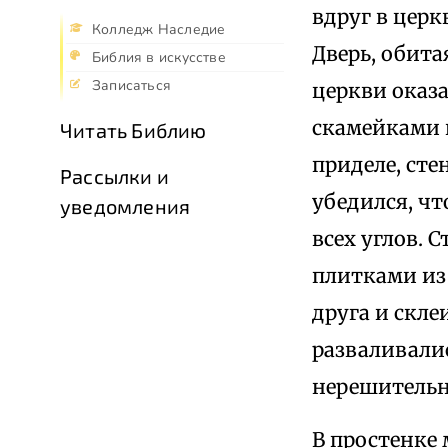
вдруг в цер
Колледж Наследие
Дверь, обита
Библия в искусстве
Записаться
церкви оказа
скамейками 
Читать Библию
приделе, сте
Рассылки и
убедился, чт
уведомления
всех углов. 
плитками из 
друга и скле
разваливалис
нерешительн
В простенке