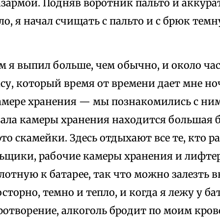
зармой. Подняв воротник пальто и аккура
ло, я начал счищать с пальто и с брюк те
м я выпил больше, чем обычно, и около ча
су, который время от времени дает мне но
амере хранения — мы познакомились с ним
зала камеры хранения находится большая 
то скамейки. Здесь отдыхают все те, кто 
льщики, рабочие камеры хранения и лифте
лотную к батарее, так что можно залезть в
сторно, темно и тепло, и когда я лежу у б
ротворение, алкоголь бродит по моим кро