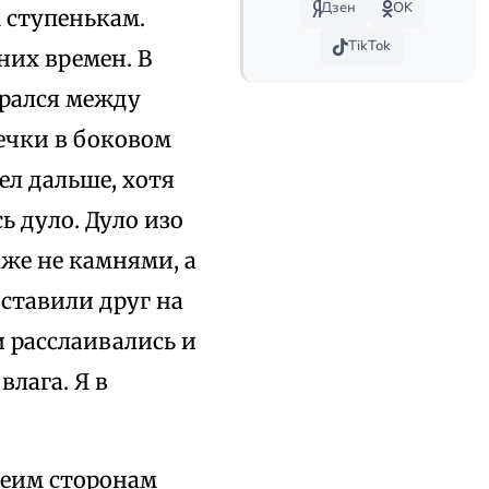
Дзен
OK
 ступенькам.
TikTok
них времен. В
брался между
ечки в боковом
ел дальше, хотя
ь дуло. Дуло изо
аже не камнями, а
ставили друг на
и расслаивались и
лага. Я в
беим сторонам