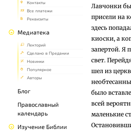
Контакты
Лавчонки бы
Все платежи
присели на 
Реквизиты
здесь попада
Медиатека
киоски, а ко
Лекторий
запертой. Я 
Сделано в Предании
свет. Перейд
Новинки
Популярное
шел из церкв
Авторы
необтесанны
Блог
было вставле
всей вероят
Православный
календарь
маленькие с
Остановившис
Изучение Библии