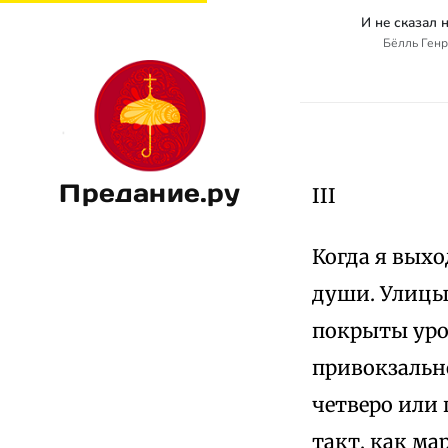
И не сказал н
Бёлль Генри
Предание.ру
III
Когда я выхо
души. Улицы 
покрыты уро
привокзальн
четверо или 
такт, как ма