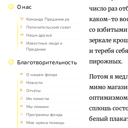
О нас
число раз о
каком-то во
Команда Предание.ру
Попечительский совет
со взбитыми
Наши друзья
зеркале кро
Известные люди о
Предании
и теребя себ
пирожных.
Благотворительность
О нашем фонде
Потом я мед
Новости
мимо магази
Отчёты
оптимизмом 
Им помогли
Мы помним
сплошь сост
Программы фонда
белый плакат
Мне нужна помощь