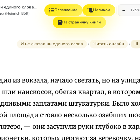
и единого слова...
−
Оглавление
Целиком
125
х (Heinrich Böll)
На страничку книги
И не сказал ни единого слова
Читать онлайн
III
дил из вокзала, начало светать, но на улиц
шли наискосок, обегая квартал, в котором
дливыми заплатами штукатурки. Было хол
ой площади стояло несколько озябших шо
пятеро, — они засунули руки глубоко в кар
рионетки, которых дергают за веревочку, н