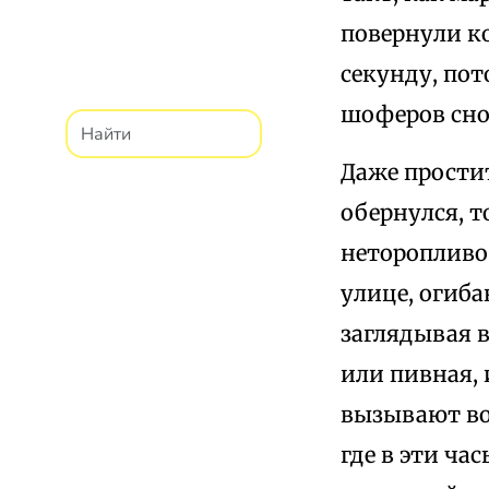
повернули ко
секунду, пот
шоферов снов
Даже простит
обернулся, т
неторопливо 
улице, огиб
заглядывая в
или пивная, 
вызывают во
где в эти ч