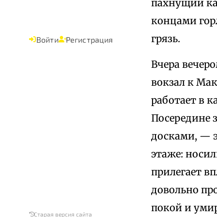
пахнущий ка
концами гор
грязь.
Войти
Регистрация
Вчера вечеро
вокзал к Мак
работает в к
Посередине 
досками, — э
этаже: носи
прилегает вп
довольно про
покой и уми
Старая версия сайта