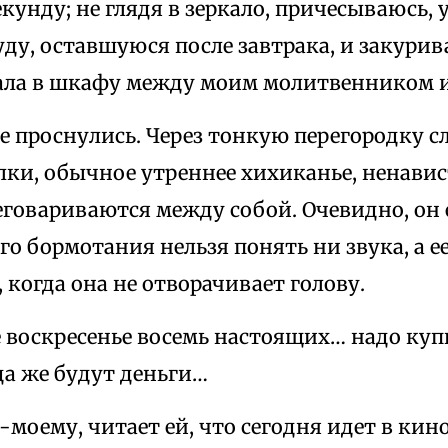
кунду; не глядя в зеркало, причесываюсь, 
ду, оставшуюся после завтрака, и закури
ала в шкафу между моим молитвенником и
же проснулись. Через тонкую перегородку
лки, обычное утреннее хихиканье, ненавис
еговариваются между собой. Очевидно, он 
его бормотания нельзя понять ни звука, а е
, когда она не отворачивает голову.
воскресенье восемь настоящих… надо куп
да же будут деньги…
о-моему, читает ей, что сегодня идет в кин