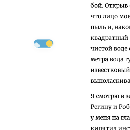
бой. Открыв 
что лицо мое
пыль и, нако
квадратный м
чистой воде 
метра вода г
известковый
выполаскиват
Я смотрю в з
Регину и Роб
у меня на гл
кипятил инст