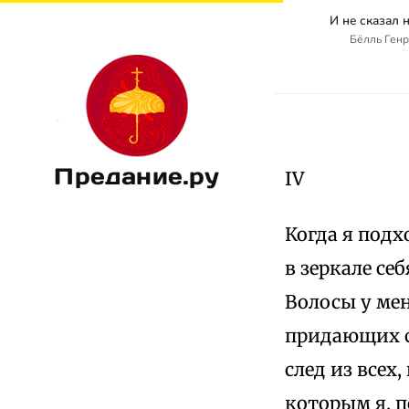
И не сказал н
Бёлль Генри
Предание.ру
IV
Когда я подх
в зеркале с
Волосы у мен
придающих с
след из всех
которым я, п