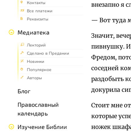
Контакты
внезапно я с
Все платежи
— Вот туда 
Реквизиты
Медиатека
Значит, вече
Лекторий
пивнушку. И 
Сделано в Предании
Фредом, пото
Новинки
соседней ком
Популярное
раздобыть ко
Авторы
докурила сиг
Блог
Православный
Стоит мне о
календарь
которые усп
ножек шкафа
Изучение Библии