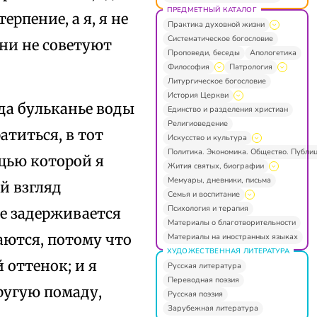
ПРЕДМЕТНЫЙ КАТАЛОГ
ерпение, а я, я не
Практика духовной жизни
Систематическое богословие
ни не советуют
Проповеди, беседы
Апологетика
Философия
Патрология
Литургическое богословие
История Церкви
гда бульканье воды
Единство и разделения христиан
Религиоведение
атиться, в тот
Искусство и культура
Политика. Экономика. Общество. Публи
ощью которой я
Жития святых, биографии
Мемуары, дневники, письма
й взгляд
Семья и воспитание
Психология и терапия
ие задерживается
Материалы о благотворительности
аются, потому что
Материалы на иностранных языках
ХУДОЖЕСТВЕННАЯ ЛИТЕРАТУРА
 оттенок; и я
Русская литература
Переводная поэзия
ругую помаду,
Русская поэзия
Зарубежная литература