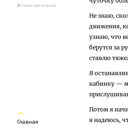
чуточку боле
Старая версия фонда
Не знаю, ско
движения, ко
узнаю, что в
берутся за р
ставлю тяжел
Я останавлив
кабинку — м
прислушиваю
Потом я начи
я надеюсь, ч
Главная