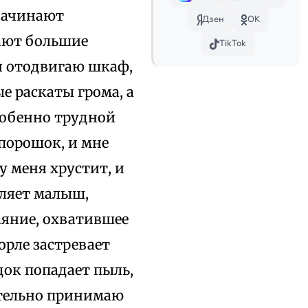
 начинают
Дзен
OK
зают большие
TikTok
я отодвигаю шкаф,
е раскаты грома, а
собенно трудной
порошок, и мне
у меня хрустит, и
шляет малыш,
аяние, охватившее
орле застревает
док попадает пыль,
ительно принимаю