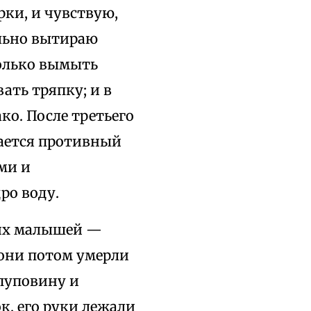
рки, и чувствую,
ельно вытираю
только вымыть
ать тряпку; и в
ко. После третьего
стается противный
ми и
ро воду.
моих малышей —
 они потом умерли
 пуповину и
к, его руки лежали