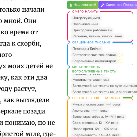
Наш лекторий
Сделано в Предан
 только начали
С ЧЕГО НАЧАТЬ
Интересующимся
о мной. Они
Новоначальным
Приходским работникам
ако время от
Регентам, певчим, клирошанам
гда к скорби,
СВЯЩЕННОЕ ПИСАНИЕ
Переводы Библии
ного
Святоотеческие толкования
Современные комментарии
ух моих детей не
МОЛИТВОСЛОВЫ.
БОГОСЛУЖЕБНЫЕ ТЕКСТЫ
Молитвы по-русски
у, как эти два
Молитвы по-славянски
Богослужебные тексты на русском язык
году растут,
Богослужебные тексты на церковнослав
СВЯТООТЕЧЕСКОЕ НАСЛЕДИЕ
, как выглядели
Мужи апостольские. I—II века
зеркале позади
Апологеты. II—III века
Вселенские соборы. IV—VIII века
и понимаю, но не
Средневековье. IX—XV века
Новое время. XVI—XIX века
ристой мгле, где-
Современность. XX—XXI века