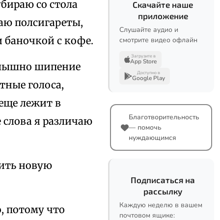
убираю со стола
Скачайте наше
приложение
ваю полсигареты,
Слушайте аудио и
 баночкой с кофе.
смотрите видео офлайн
Загрузите в
App Store
 слышно шипение
Доступно в
Google Play
тные голоса,
еще лежит в
Благотворительность
е слова я различаю
— помочь
нуждающимся
ить новую
Подписаться на
рассылку
Каждую неделю в вашем
о, потому что
почтовом ящике: