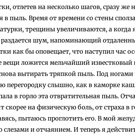
ки, отлетев на несколько шагов, сразу же
 в пыль. Время от времени со стены спол
атурки, трещины увеличиваются, а когда 
е раздается шум, напоминающий отдаленны
тки как бы оповещает, что наступил час о
се вещи ложится мельчайший известковый 
нова вытирать тряпкой пыль. Под ногами 
ую перегородку слышно, как в каморке ка
ала в горло эта отвратительная пыль. Отч
т скорее на физическую боль, от страха в г
давясь, пытаюсь проглотить его. В мой желу
о слезами и отчаянием. И теперь я действ