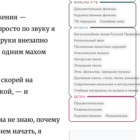
ФИЛЬМЫ И ТВ
Документальные фильмы
Художественные фильмы
ижения —
ТВ-передачи
Семейное кино
просто по звуку я
МУЗЫКА
Богослужебное пение Русской Правосл
 руки внезапно
Колокольный звон
Песнопения поместных церквей
 я одним махом
Классическая музыка
Авторская песня
Эстрадная песня
Этно, фольклор, народная музыка
Духовные канты, стихи, песни, романсы
 скорей на
Современная вокальная и инструментал
кой, — и
Учебные материалы по музыке и пению
ДЕТЯМ
Просветительское
Развлекательное
Художественное
Музыкальное
ма не знаю, почему
чем начать, я