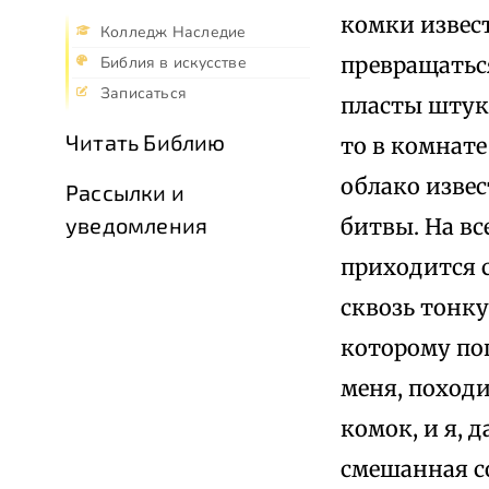
комки извест
Колледж Наследие
превращаться
Библия в искусстве
Записаться
пласты штук
Читать Библию
то в комнат
облако извес
Рассылки и
уведомления
битвы. На в
приходится с
сквозь тонк
которому поп
меня, походи
комок, и я, 
смешанная с