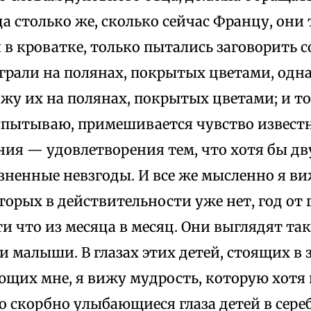
а столько же, сколько сейчас Францу, они
в кроватке, только пытались заговорить с
грали на полянах, покрытых цветами, одн
жу их на полянах, покрытых цветами; и то
спытываю, примешивается чувство извест
ия — удовлетворения тем, что хотя бы дв
ненные невзгоды. И все же мысленно я виж
торых в действительности уже нет, год от 
и что из месяца в месяц. Они выглядят так
и малыши. В глазах этих детей, стоящих в 
ющих мне, я вижу мудрость, которую хотя 
 скорбно улыбающиеся глаза детей в сереб