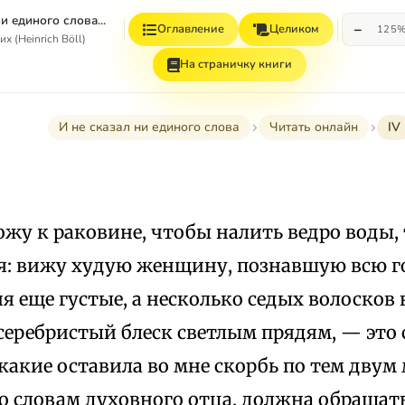
и единого слова...
−
Оглавление
Целиком
125
х (Heinrich Böll)
На страничку книги
И не сказал ни единого слова
Читать онлайн
IV
ожу к раковине, чтобы налить ведро воды,
ебя: вижу худую женщину, познавшую всю г
я еще густые, а несколько седых волосков 
еребристый блеск светлым прядям, — это
, какие оставила во мне скорбь по тем двум
о словам духовного отца, должна обращат