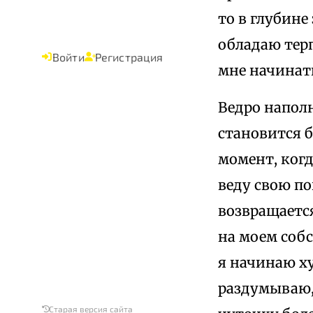
то в глубине
обладаю тер
Войти
Регистрация
мне начинат
Ведро наполн
становится б
момент, когд
веду свою по
возвращается
на моем соб
я начинаю ху
раздумываю,
Старая версия сайта