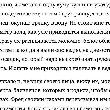
окно, я сметаю в одну кучу куски штукату
 подергивается; потом беру тряпку, тщат
нец, окунаю тряпку в воду. Но стоит мне 
етр пола, как уже приходится выполаскив
сразу же расплывается молочно-белое обла
устеет, а когда я выливаю ведро, на дне о
 осадок, который надо выскребывать рука
ь. И опять мне приходится наливать в вед
еркало и, не видя своего лица, вижу их, 
ерта, близнецов, которых я родила, чтобы
азах. Фред своими руками перевязывал им
рументы. Когда я кричала во время схвато