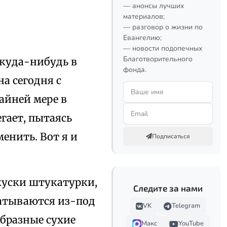
— анонсы лучших
материалов;
— разговор о жизни по
Евангелию;
— новости подопечных
Благотворительного
 куда-нибудь в
фонда.
а сегодня с
айней мере в
егает, пытаясь
енить. Вот я и
Подписаться
куски штукатурки,
Следите за нами
катываются из-под
VK
Telegram
бразные сухие
Макс
YouTube