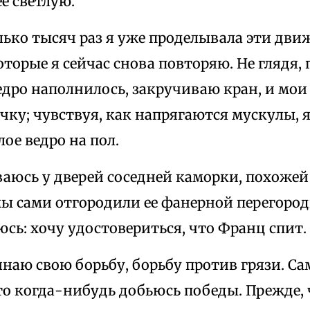
е светлую.
лько тысяч раз я уже проделывала эти дв
торые я сейчас снова повторяю. Не глядя, 
едро наполнилось, закручиваю кран, и мои
учку; чувствуя, как напрягаются мускулы,
ое ведро на пол.
аюсь у дверей соседней каморки, похожей
ы сами отгородили ее фанерной перегород
сь: хочу удостовериться, что Франц спит.
наю свою борьбу, борьбу против грязи. Са
то когда-нибудь добьюсь победы. Прежде, 