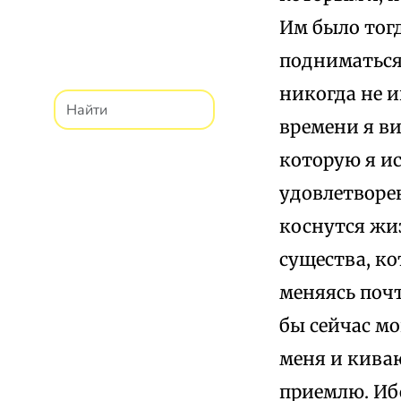
Им было тогд
подниматься 
никогда не и
времени я ви
которую я и
удовлетворен
коснутся жиз
существа, ко
меняясь почт
бы сейчас мо
меня и кива
приемлю. Ибо