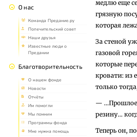
медлю еще се
О нас
грязную посу
Команда Предание.ру
которая леж
Попечительский совет
Наши друзья
За стеной у
Известные люди о
газовой горе
Предании
которые пер
Благотворительность
кровати: из 
О нашем фонде
только тогда
Новости
Отчёты
— …Прошлое 
Им помогли
резину… ког
Мы помним
Программы фонда
Теперь он, п
Мне нужна помощь