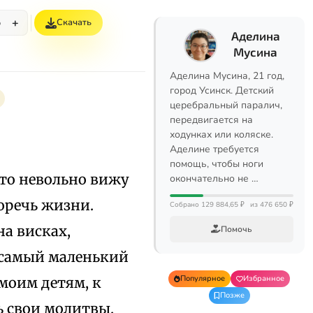
+
Скачать
%
Аделина
Мусина
Аделина Мусина, 21 год,
город Усинск. Детский
церебральный паралич,
передвигается на
ходунках или коляске.
Аделине требуется
помощь, чтобы ноги
 то невольно вижу
окончательно не …
оречь жизни.
Собрано 129 884,65 ₽
из 476 650 ₽
на висках,
Помочь
 самый маленький
Популярное
Избранное
 моим детям, к
Позже
ь свои молитвы.