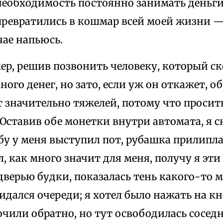
 необходимость постоянно занимать деньги
превратились в кошмар всей моей жизни — 
чае напьюсь.
ер, решив позвонить человеку, который ск
ного денег, но зато, если уж он откажет, о
 значительно тяжелей, потому что просит
Оставив обе монетки внутри автомата, я 
лбу у меня выступил пот, рубашка прилипла 
, как много значит для меня, получу я эти
дверью будки, показалась тень какого-то
дался очереди; я хотел было нажать на к
чили обратно, но тут освободилась соседн