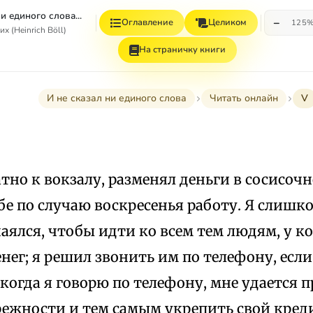
и единого слова...
−
Оглавление
Целиком
125
х (Heinrich Böll)
На страничку книги
И не сказал ни единого слова
Читать онлайн
V
тно к вокзалу, разменял деньги в сосисоч
бе по случаю воскресенья работу. Я слишко
аялся, чтобы идти ко всем тем людям, у к
нег; я решил звонить им по телефону, если
 когда я говорю по телефону, мне удается 
ежности и тем самым укрепить свой кредит