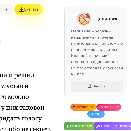
+
Скачать
%
Целиакия
Целиакия – болезнь
неизлечимая и очень
мучительная. При этом ею
невозможно заразиться.
Больной целиакией
страдает в одиночестве,
не представляя опасности
ной и решил
ни для…
м устал и
Помочь
ого можно
 у них таковой
Популярное
Избранное
Позже
придать голосу
Наш лекторий
Сделано в Предан
, ибо не секрет,