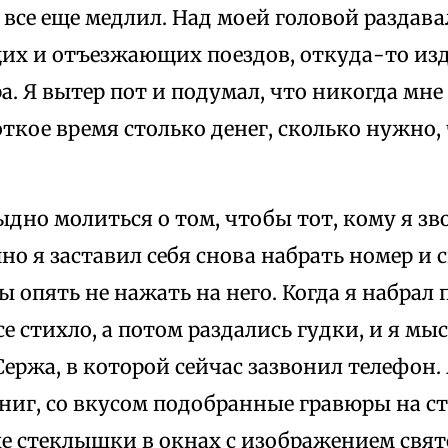
я все еще медлил. Над моей головой раздав
х и отъезжающих поездов, откуда-то из
а. Я вытер пот и подумал, что никогда мне
откое время столько денег, сколько нужно,
дно молиться о том, чтобы тот, кому я зво
пно я заставил себя снова набрать номер и 
ы опять не нажать на него. Когда я набра
се стихло, а потом раздались гудки, и я мы
ержа, в которой сейчас зазвонил телефон.
ниг, со вкусом подобранные гравюры на ст
е стеклышки в окнах с изображением свято