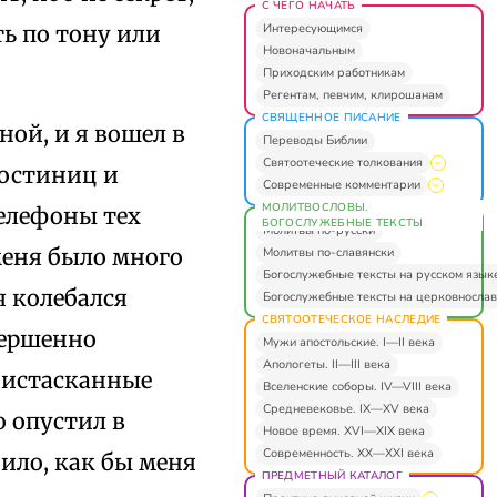
С ЧЕГО НАЧАТЬ
Интересующимся
ь по тону или
Новоначальным
Приходским работникам
Регентам, певчим, клирошанам
СВЯЩЕННОЕ ПИСАНИЕ
ной, и я вошел в
Переводы Библии
Святоотеческие толкования
гостиниц и
Современные комментарии
МОЛИТВОСЛОВЫ.
елефоны тех
БОГОСЛУЖЕБНЫЕ ТЕКСТЫ
Молитвы по-русски
меня было много
Молитвы по-славянски
Богослужебные тексты на русском язык
я колебался
Богослужебные тексты на церковнослав
СВЯТООТЕЧЕСКОЕ НАСЛЕДИЕ
вершенно
Мужи апостольские. I—II века
Апологеты. II—III века
 истасканные
Вселенские соборы. IV—VIII века
Средневековье. IX—XV века
 опустил в
Новое время. XVI—XIX века
Современность. XX—XXI века
оило, как бы меня
ПРЕДМЕТНЫЙ КАТАЛОГ