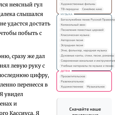
ался неясный гул
Художественные фильмы
ТВ-передачи
Семейное кино
далека слышался
МУЗЫКА
Богослужебное пение Русской Правосл
 не удастся достать
Колокольный звон
Песнопения поместных церквей
 чтобы побыть с
Классическая музыка
Авторская песня
Эстрадная песня
Этно, фольклор, народная музыка
ню, сразу же дал
Духовные канты, стихи, песни, романсы
Современная вокальная и инструментал
снял левую руку с
Учебные материалы по музыке и пению
ДЕТЯМ
л последнюю цифру,
Просветительское
Развлекательное
сленно перенесся в
Художественное
Музыкальное
 Я увидел
енах и
Скачайте наше
го Кассиуса. Я
приложение