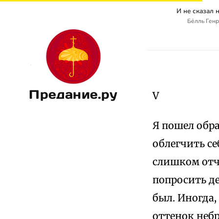
И не сказал н
Бёлль Генри
Предание.ру
V
Я пошел обра
облегчить се
слишком отч
попросить де
был. Иногда,
оттенок небр