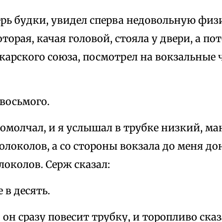
ерь будки, увидел сперва недовольную ф
орая, качая головой, стояла у двери, а пот
карского союза, посмотрел на вокзальные ч
восьмого.
омолчал, и я услышал в трубке низкий, м
локолов, а со стороны вокзала до меня до
околов. Серж сказал:
в десять.
о он сразу повесит трубку, и торопливо сказ