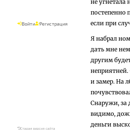
не угнетала
постепенно 
если при слу
Войти
Регистрация
Я набрал ном
дать мне нем
другим будет
неприятней. 
и замер. На 
почувствовал
Снаружи, за 
видимо, дожи
деньги выско
Старая версия сайта