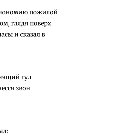
изиономию пожилой
ом, глядя поверх
асы и сказал в
анящий гул
несся звон
ал: