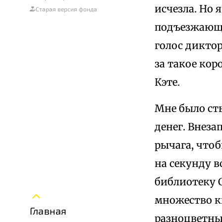
исчезла. Но 
Старая версия фонда
подъезжающи
голос диктор
за такое кор
Кэте.
Мне было сты
денег. Внеза
рычага, чтоб
на секунду в
библиотеку С
множество к
Главная
разноцветны