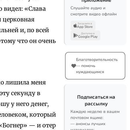
о видел: «Слава
Слушайте аудио и
смотрите видео офлайн
я церковная
Загрузите в
App Store
льней и, по всей
Доступно в
Google Play
отому что он очень
Благотворительность
— помочь
нуждающимся
ьно лишила меня
эту секунду в
Подписаться на
ошу у него денег,
рассылку
Каждую неделю в вашем
еловеком, который
почтовом ящике:
— анонсы лучших
 «Богнер» — и отер
материалов;