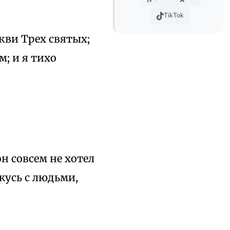
TikTok
кви Трех святых;
; и я тихо
он совсем не хотел
жусь с людьми,