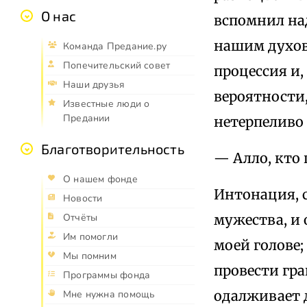
О нас
вспомнил над
нашим духов
Команда Предание.ру
Попечительский совет
процессия и,
Наши друзья
вероятности,
Известные люди о
Предании
нетерпеливо 
Благотворительность
— Алло, кто 
О нашем фонде
Интонация, с
Новости
мужества, и 
Отчёты
Им помогли
моей голове; 
Мы помним
провести гр
Программы фонда
одалживает д
Мне нужна помощь