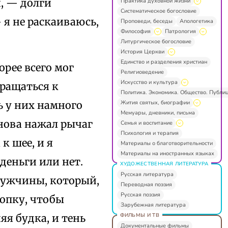
, — долги
Практика духовной жизни
Систематическое богословие
я не раскаиваюсь,
Проповеди, беседы
Апологетика
Философия
Патрология
Литургическое богословие
История Церкви
Единство и разделения христиан
орее всего мог
Религиоведение
Искусство и культура
бращаться к
Политика. Экономика. Общество. Публи
Жития святых, биографии
ь у них намного
Мемуары, дневники, письма
снова нажал рычаг
Семья и воспитание
Психология и терапия
к шее, и я
Материалы о благотворительности
Материалы на иностранных языках
 деньги или нет.
ХУДОЖЕСТВЕННАЯ ЛИТЕРАТУРА
Русская литература
 мужчины, который,
Переводная поэзия
Русская поэзия
нопку, чтобы
Зарубежная литература
ФИЛЬМЫ И ТВ
яя будка, и тень
Документальные фильмы