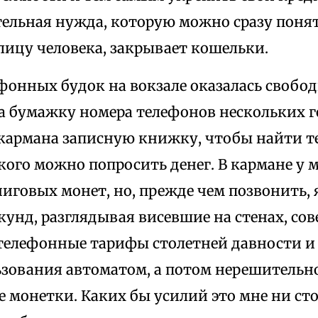
тельная нужда, которую можно сразу понят
лицу человека, закрывает кошельки.
фонных будок на вокзале оказалась свобод
на бумажку номера телефонов нескольких 
кармана записную книжку, чтобы найти т
кого можно попросить денег. В кармане у 
говых монет, но, прежде чем позвонить, 
кунд, разглядывая висевшие на стенах, со
телефонные тарифы столетней давности и
ьзования автоматом, а потом нерешительно
е монетки. Каких бы усилий это мне ни ст