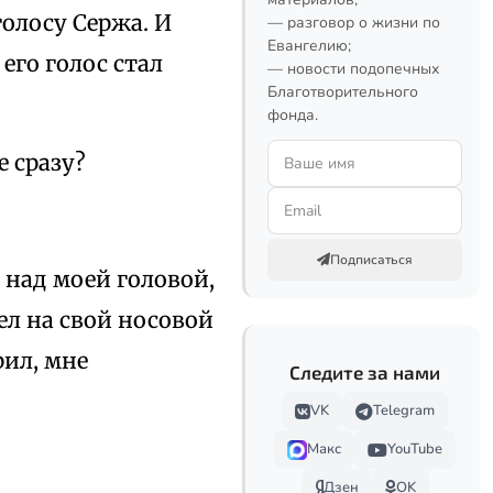
голосу Сержа. И
— разговор о жизни по
Евангелию;
его голос стал
— новости подопечных
Благотворительного
фонда.
е сразу?
Подписаться
 над моей головой,
ел на свой носовой
рил, мне
Следите за нами
VK
Telegram
Макс
YouTube
Дзен
OK