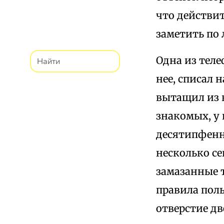
что действи
заметить по 
Одна из теле
нее, списал 
вытащил из 
знакомых, у 
десятипфенни
несколько се
замазанные 
правила пол
отверстие дв