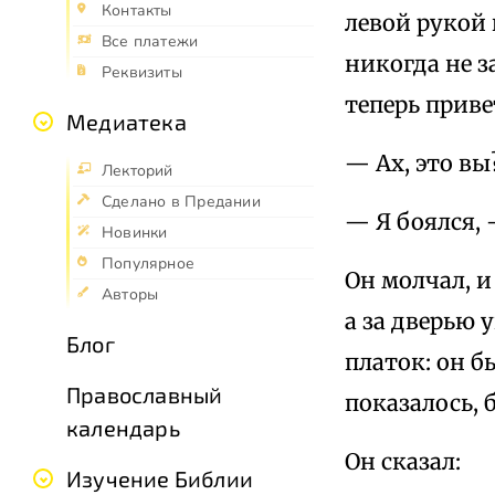
Контакты
левой рукой 
Все платежи
никогда не з
Реквизиты
теперь приве
Медиатека
— Ах, это вы
Лекторий
Сделано в Предании
— Я боялся, 
Новинки
Популярное
Он молчал, и
Авторы
а за дверью 
Блог
платок: он б
Православный
показалось, 
календарь
Он сказал:
Изучение Библии