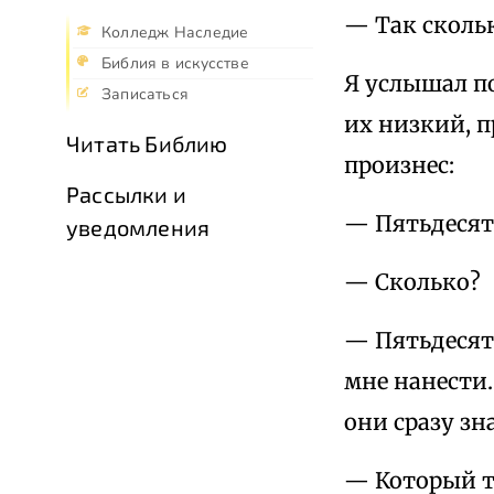
— Так сколь
Колледж Наследие
Библия в искусстве
Я услышал по
Записаться
их низкий, п
Читать Библию
произнес:
Рассылки и
— Пятьдесят
уведомления
— Сколько?
— Пятьдесят,
мне нанести.
они сразу зн
— Который те