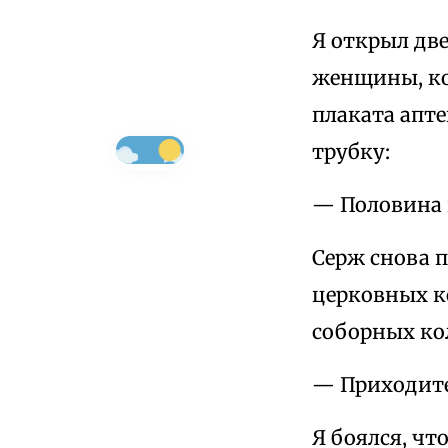
Я открыл дв
женщины, кот
плаката апте
трубку:
— Половина 
Серж снова п
церковных ко
соборных кол
— Приходите 
Я боялся, чт