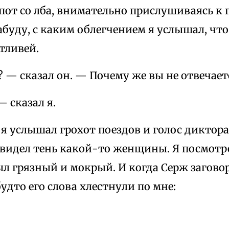
пот со лба, внимательно прислушиваясь к 
абуду, с каким облегчением я услышал, что 
тливей.
? — сказал он. — Почему же вы не отвечает
— сказал я.
 я услышал грохот поездов и голос диктора
увидел тень какой-то женщины. Я посмотр
ыл грязный и мокрый. И когда Серж загово
будто его слова хлестнули по мне: