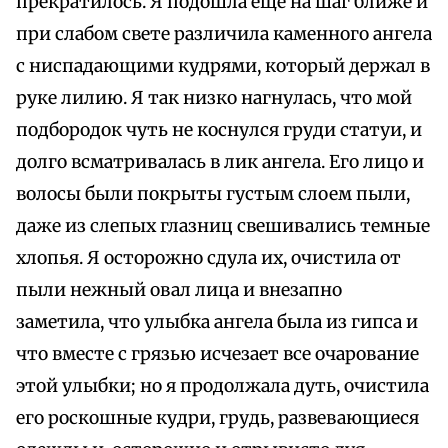
прекратилось. Я подошла еще на шаг ближе и
при слабом свете различила каменного ангела
с ниспадающими кудрями, который держал в
руке лилию. Я так низко нагнулась, что мой
подбородок чуть не коснулся груди статуи, и
долго всматривалась в лик ангела. Его лицо и
волосы были покрыты густым слоем пыли,
даже из слепых глазниц свешивались темные
хлопья. Я осторожно сдула их, очистила от
пыли нежный овал лица и внезапно
заметила, что улыбка ангела была из гипса и
что вместе с грязью исчезает все очарование
этой улыбки; но я продолжала дуть, очистила
его роскошные кудри, грудь, развевающиеся