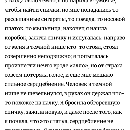
У входа было темно, я пошарила в сумочке,
чтобы найти спички, но мне попадались то
рассыпанные сигареты, то помада, то носовой
платок, то мыльница; наконец я нашла
коробок, зажгла спичку и испугалась: направо
от меня в темной нише кто-то стоял, стоял
совершенно неподвижно; я попыталась
произнести нечто вроде «алло», но от страха
совсем потеряла голос, и еще мне мешало
сильное сердцебиение. Человек в темной
нише не шевельнулся, в руках он держал что-
то похожее на палку. Я бросила обгоревшую
спичку, зажгла новую, и даже после того, как
я поняла, что это статуя, сердцебиение не