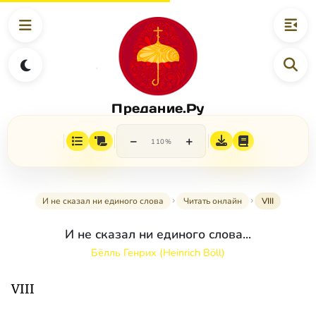
Предание.Ру
−
+
110%
И не сказал ни единого слова
Читать онлайн
VIII
И не сказал ни единого слова...
Бёлль Генрих (Heinrich Böll)
VIII