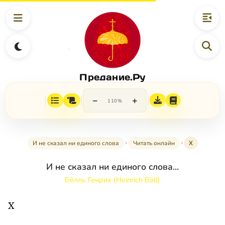
Предание.Ру
−
+
110%
И не сказал ни единого слова
Читать онлайн
X
И не сказал ни единого слова...
Бёлль Генрих (Heinrich Böll)
X