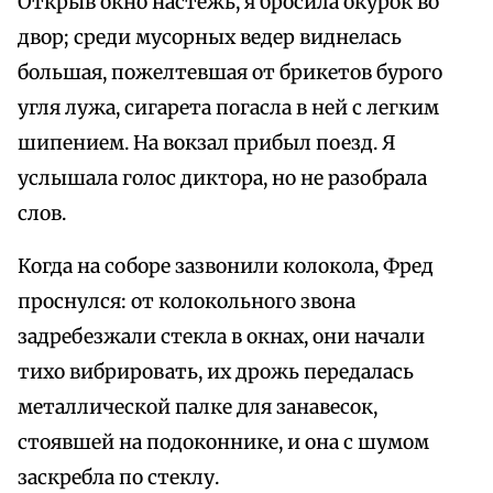
Открыв окно настежь, я бросила окурок во
двор; среди мусорных ведер виднелась
большая, пожелтевшая от брикетов бурого
угля лужа, сигарета погасла в ней с легким
шипением. На вокзал прибыл поезд. Я
услышала голос диктора, но не разобрала
слов.
Когда на соборе зазвонили колокола, Фред
проснулся: от колокольного звона
задребезжали стекла в окнах, они начали
тихо вибрировать, их дрожь передалась
металлической палке для занавесок,
стоявшей на подоконнике, и она с шумом
заскребла по стеклу.