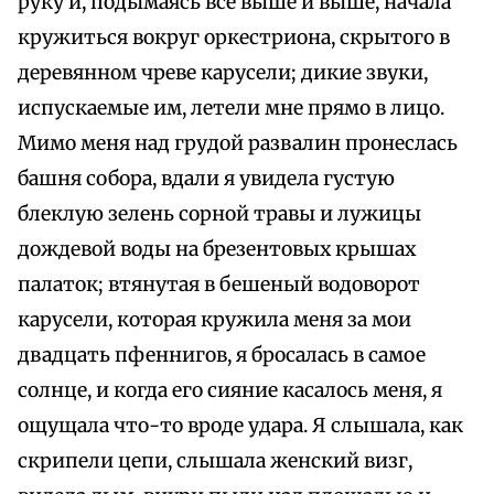
руку и, подымаясь все выше и выше, начала
кружиться вокруг оркестриона, скрытого в
деревянном чреве карусели; дикие звуки,
испускаемые им, летели мне прямо в лицо.
Мимо меня над грудой развалин пронеслась
башня собора, вдали я увидела густую
блеклую зелень сорной травы и лужицы
дождевой воды на брезентовых крышах
палаток; втянутая в бешеный водоворот
карусели, которая кружила меня за мои
двадцать пфеннигов, я бросалась в самое
солнце, и когда его сияние касалось меня, я
ощущала что-то вроде удара. Я слышала, как
скрипели цепи, слышала женский визг,