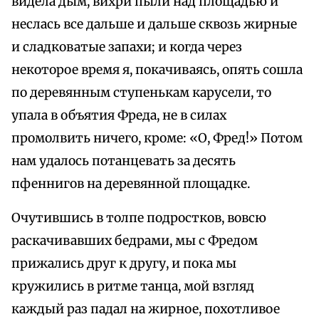
видела дым, вихри пыли над площадью и
неслась все дальше и дальше сквозь жирные
и сладковатые запахи; и когда через
некоторое время я, покачиваясь, опять сошла
по деревянным ступенькам карусели, то
упала в объятия Фреда, не в силах
промолвить ничего, кроме: «О, Фред!» Потом
нам удалось потанцевать за десять
пфеннигов на деревянной площадке.
Очутившись в толпе подростков, вовсю
раскачивавших бедрами, мы с Фредом
прижались друг к другу, и пока мы
кружились в ритме танца, мой взгляд
каждый раз падал на жирное, похотливое