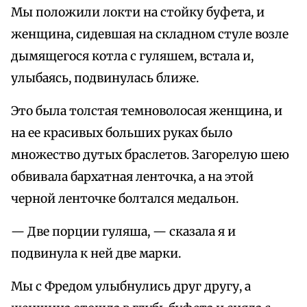
Мы положили локти на стойку буфета, и
женщина, сидевшая на складном стуле возле
дымящегося котла с гуляшем, встала и,
улыбаясь, подвинулась ближе.
Это была толстая темноволосая женщина, и
на ее красивых больших руках было
множество дутых браслетов. Загорелую шею
обвивала бархатная ленточка, а на этой
черной ленточке болтался медальон.
— Две порции гуляша, — сказала я и
подвинула к ней две марки.
Мы с Фредом улыбнулись друг другу, а