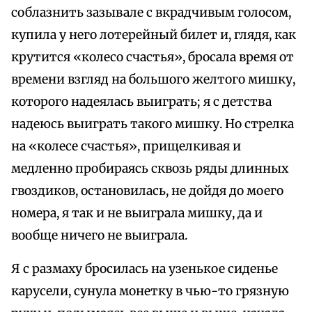
соблазнить зазывале с вкрадчивым голосом,
купила у него лотерейный билет и, глядя, как
крутится «колесо счастья», бросала время от
времени взгляд на большого желтого мишку,
которого надеялась выиграть; я с детства
надеюсь выиграть такого мишку. Но стрелка
на «колесе счастья», прищелкивая и
медленно пробираясь сквозь ряды длинных
гвоздиков, остановилась, не дойдя до моего
номера, я так и не выиграла мишку, да и
вообще ничего не выиграла.
Я с размаху бросилась на узенькое сиденье
карусели, сунула монетку в чью-то грязную