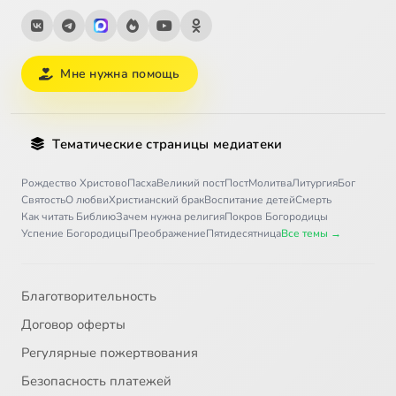
Мне нужна помощь
Тематические страницы медиатеки
Рождество Христово
Пасха
Великий пост
Пост
Молитва
Литургия
Бог
Святость
О любви
Христианский брак
Воспитание детей
Смерть
Как читать Библию
Зачем нужна религия
Покров Богородицы
Успение Богородицы
Преображение
Пятидесятница
Все темы →
Благотворительность
Договор оферты
Регулярные пожертвования
Безопасность платежей