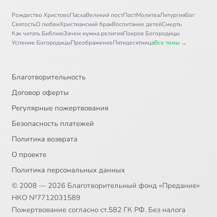
Рождество Христово
Пасха
Великий пост
Пост
Молитва
Литургия
Бог
Святость
О любви
Христианский брак
Воспитание детей
Смерть
Как читать Библию
Зачем нужна религия
Покров Богородицы
Успение Богородицы
Преображение
Пятидесятница
Все темы →
Благотворительность
Договор оферты
Регулярные пожертвования
Безопасность платежей
Политика возврата
О проекте
Политика персональных данных
© 2008 — 2026 Благотворительный фонд «Предание»
НКО №7712031589
Пожертвование согласно ст.582 ГК РФ. Без налога