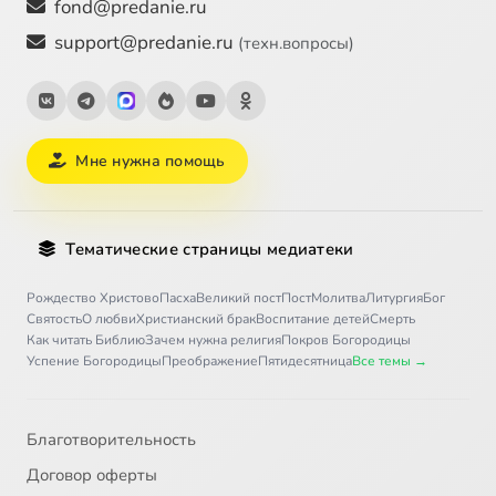
fond@predanie.ru
support@predanie.ru
(техн.вопросы)
Мне нужна помощь
Тематические страницы медиатеки
Рождество Христово
Пасха
Великий пост
Пост
Молитва
Литургия
Бог
Святость
О любви
Христианский брак
Воспитание детей
Смерть
Как читать Библию
Зачем нужна религия
Покров Богородицы
Успение Богородицы
Преображение
Пятидесятница
Все темы →
Благотворительность
Договор оферты