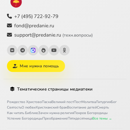
+7 (495) 722-92-79
fond@predanie.ru
support@predanie.ru
(техн.вопросы)
Мне нужна помощь
Тематические страницы медиатеки
Рождество Христово
Пасха
Великий пост
Пост
Молитва
Литургия
Бог
Святость
О любви
Христианский брак
Воспитание детей
Смерть
Как читать Библию
Зачем нужна религия
Покров Богородицы
Успение Богородицы
Преображение
Пятидесятница
Все темы →