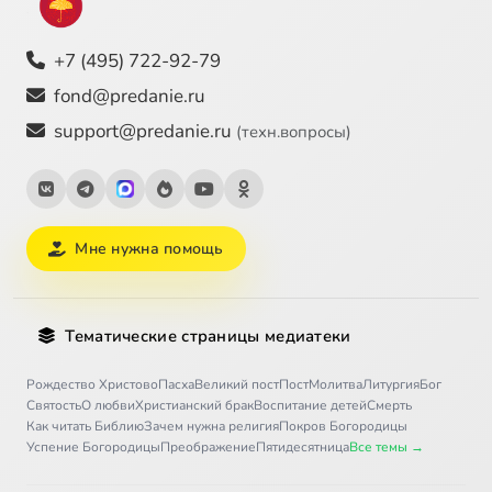
+7 (495) 722-92-79
fond@predanie.ru
support@predanie.ru
(техн.вопросы)
Мне нужна помощь
Тематические страницы медиатеки
Рождество Христово
Пасха
Великий пост
Пост
Молитва
Литургия
Бог
Святость
О любви
Христианский брак
Воспитание детей
Смерть
Как читать Библию
Зачем нужна религия
Покров Богородицы
Успение Богородицы
Преображение
Пятидесятница
Все темы →