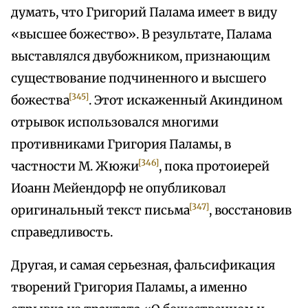
думать, что Григорий Палама имеет в виду
«высшее божество». В результате, Палама
выставлялся двубожником, признающим
существование подчиненного и высшего
[345]
божества
. Этот искаженный Акиндином
отрывок использовался многими
противниками Григория Паламы, в
[346]
частности М. Жюжи
, пока протоиерей
Иоанн Мейендорф не опубликовал
[347]
оригинальный текст письма
, восстановив
справедливость.
Другая, и самая серьезная, фальсификация
творений Григория Паламы, а именно