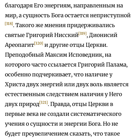
благодаря Его энергиям, направленным на
мир, а сущность Бога остается неприступной
[318]
. Такого же мнения придерживались
[319]
святые Григорий Нисский
, Дионисий
[320]
Ареопагит
и другие отцы Церкви.
Преподобный Максим Исповедник, на
которого часто ссылается Григорий Палама,
особенно подчеркивает, что наличие у
Христа двух энергий или двух воль является
естественным следствием наличия у Него
[321]
двух природ
. Правда, отцы Церкви в
первые века не создали систематического
учения о сущности и энергии Бога. Но не
будет преувеличением сказать, что такое