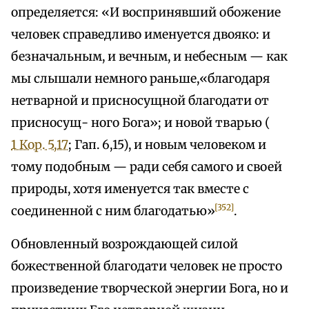
определяется: «И воспринявший обожение
человек справедливо именуется двояко: и
безначальным, и вечным, и небесным — как
мы слышали немного раньше,«благодаря
нетварной и присносущной благодати от
присносущ- ного Бога»; и новой тварью (
1 Кор. 5,17
; Гап. 6,15), и новым человеком и
тому подобным — ради себя самого и своей
природы, хотя именуется так вместе с
[352]
соединенной с ним благодатью»
.
Обновленный возрождающей силой
божественной благодати человек не просто
произведение творческой энергии Бога, но и