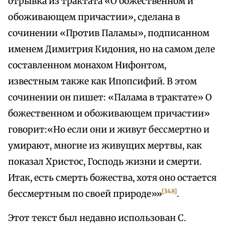
отрывка из трактата «О божественном и
обоживающем причастии», сделана в
сочинении «Против Паламы», подписанном
именем Димитрия Кидония, но на самом деле
составленном монахом Нифонтом,
известным также как Ипопсифий. В этом
сочинении он пишет: «Палама в трактате» О
божественном и обоживающем причастии»
говорит:«Но если они и живут бессмертно и
умирают, многие из живущих мертвы, как
показал Христос, Господь жизни и смерти.
Итак, есть смерть божества, хотя оно остается
[348]
бессмертным по своей природе»»
.
Этот текст был недавно использован С.