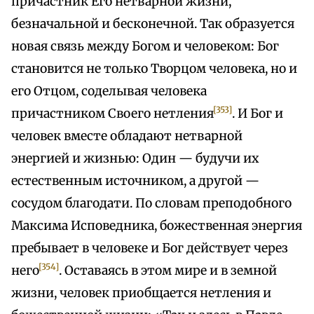
причастник Его нетварной жизни,
безначальной и бесконечной. Так образуется
новая связь между Богом и человеком: Бог
становится не только Творцом человека, но и
его Отцом, соделывая человека
[353]
причастником Своего нетления
. И Бог и
человек вместе обладают нетварной
энергией и жизнью: Один — будучи их
естественным источником, а другой —
сосудом благодати. По словам преподобного
Максима Исповедника, божественная энергия
пребывает в человеке и Бог действует через
[354]
него
. Оставаясь в этом мире и в земной
жизни, человек приобщается нетления и