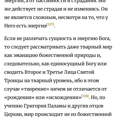
энергии, а от пассивности и страдания. Бог
же действует не страдая и не изменяясь. Он
не является сложным, несмотря на то, что у
[327]
Него есть энергия
.
Если не различать сущность и энергию Бога,
то следует рассматривать даже тварный мир
как эманацию божественной природы и,
следовательно, как единосущный Богу или
сводить Второе и Третье Лица Святой
Троицы на тварный уровень, ибо в этом
случае «творение» ничем не отличается от
[328]
«рождения» или «исхождения»
. Но, по
учению Григория Паламы и других отцов
Церкви, мир происходит не из божественной