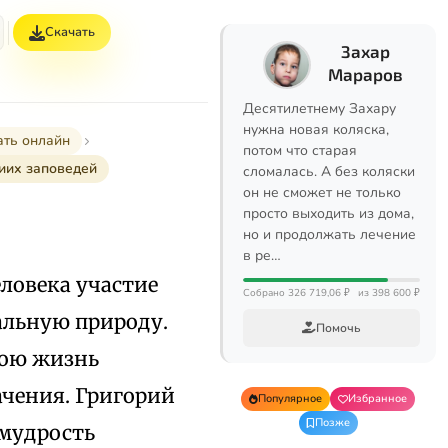
Скачать
Захар
Мараров
Десятилетнему Захару
нужна новая коляска,
ать онлайн
потом что старая
иих заповедей
сломалась. А без коляски
он не сможет не только
просто выходить из дома,
но и продолжать лечение
в ре…
ловека участие
Собрано 326 719,06 ₽
из 398 600 ₽
альную природу.
Помочь
вою жизнь
ачения. Григорий
Популярное
Избранное
Позже
 мудрость