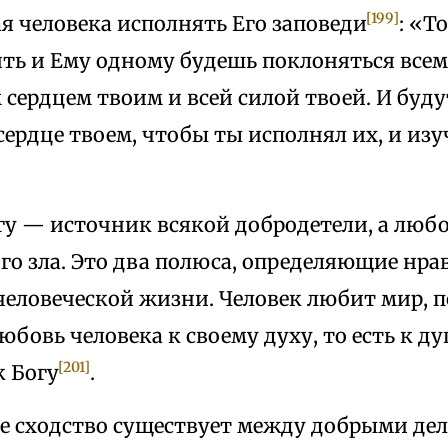
[199]
 человека исполнять Его заповеди
: «Т
ть и Ему одному будешь поклоняться вс
 сердцем твоим и всей силой твоей. И буду
сердце твоем, чтобы ты исполнял их, и изуч
гу — источник всякой добродетели, а люб
го зла. Это два полюса, определяющие нра
человеческой жизни. Человек любит мир, 
 любовь человека к своему духу, то есть к д
[201]
к Богу
.
е сходство существует между добрыми де