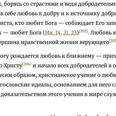
к, борясь со страстями и ведя добродетель
в себе любовь к добру и к источнику добр
иста, кто любит Бога — соблюдает Его зап
[202]
х — любит Бога (
Ин. 14, 21, 23
)
. Любовь 
[203
вершина нравственной жизни верующего
Богу рождается любовь к ближнему — при
[204]
о Христу
и начало всех добродетелей в
Таким образом, христианское учение о любв
гословские идеалы, основанием для него 
 доказательством этого учения в мире слу