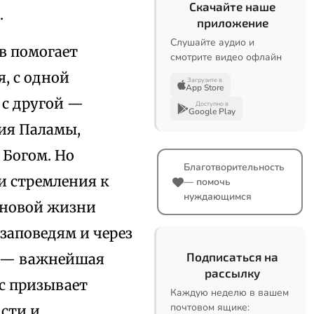
Скачайте наше
.
приложение
Слушайте аудио и
в помогает
смотрите видео офлайн
, с одной
Загрузите в
App Store
 с другой —
Доступно в
Google Play
рия Паламы,
 Богом. Но
Благотворительность
и стремления к
— помочь
нуждающимся
 новой жизни
заповедям и через
Подписаться на
и — важнейшая
рассылку
ос призывает
Каждую неделю в вашем
почтовом ящике:
ости и