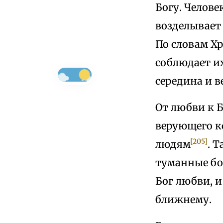
Богу. Челове
возделывает 
По словам Хр
соблюдает и
середина и 
От любви к 
верующего к
[205]
людям
. 
туманные бо
Бог любви, и
ближнему.