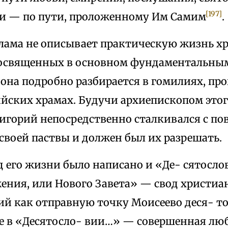
[197]
и — по пути, проложенному Им Самим
.
лама не описывает практическую жизнь х
посвященных в основном фундаментальны
она подробно разбирается в гомилиях, пр
йских храмах. Будучи архиепископом этог
ригорий непосредственно сталкивался с п
своей паствы и должен был их разрешать.
д его жизни было написано и «Де- сятосло
ения, или Нового Завета» — свод христиа
й как отправную точку Моисеево деся- то
е в «Десятосло- вии…» — совершенная люб