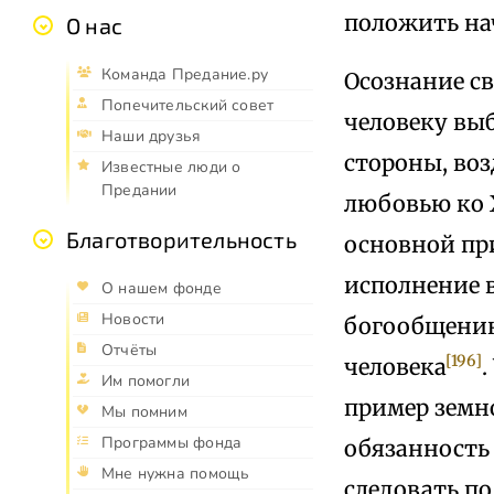
положить на
О нас
Команда Предание.ру
Осознание с
Попечительский совет
человеку выб
Наши друзья
стороны, воз
Известные люди о
Предании
любовью ко 
Благотворительность
основной пр
исполнение 
О нашем фонде
Новости
богообщению
Отчёты
[196]
человека
Им помогли
пример земн
Мы помним
Программы фонда
обязанность 
Мне нужна помощь
следовать по