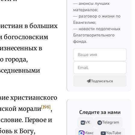
— анонсы лучших
материалов;
— разговор о жизни по
Евангелию;
ристиан в больших
— новости подопечных
Благотворительного
м богословским
фонда.
оизнесенных в
о города,
овседневными
Подписаться
вие христианского
[198]
нской морали
,
Следите за нами
словие. Первое и
VK
Telegram
овь к Богу,
Макс
YouTube