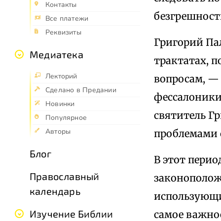
Контакты
безгрешност
Все платежи
Реквизиты
Григорий Па
Медиатека
трактатах, 
Лекторий
вопросам, — 
Сделано в Предании
фессалоники
Новинки
святитель Г
Популярное
Авторы
проблемами 
Блог
В этот перио
Православный
законополож
календарь
использующи
Изучение Библии
самое важно