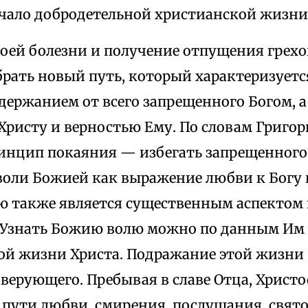
чало добродетельной христианской жизни
воей болезни и получение отпущения грехо
рать новый путь, который характеризуется
держанием от всего запрещенного Богом, а
Христу и верностью Ему. По словам Григо
инцип покаяния — избегать запрещенного
воли Божией как выражение любви к Богу 
 также является существенным аспектом
. Узнать Божию волю можно по данным Им 
ой жизни Христа. Подражание этой жизн
верующего. Пребывая в славе Отца, Христ
 пути любви, смирения, послушания, свят