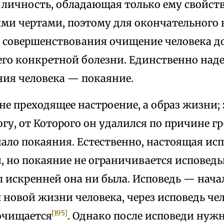
 личность, обладающая только ему свойс
ми чертами, поэтому для окончательного 
 совершенствования очищение человека д
 его конкретной болезни. Единственно на
ния человека — покаяние.
е преходящее настроение, а образ жизни;
огу, от Которого он удалился по причине г
ало покаяния. Естественно, настоящая исп
, но покаяние не ограничивается исповедь
ы искренней она ни была. Исповедь — нача
 новой жизни человека, через исповедь че
[195]
 очищается
. Однако после исповеди нуж