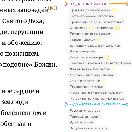
ПРЕДМЕТНЫЙ КАТАЛОГ
[193]
енных заповедей
Практика духовной жизни
Систематическое богословие
Святого Духа,
Проповеди, беседы
Апологетика
Философия
Патрология
еди, верующий
Литургическое богословие
История Церкви
у и обожению.
Единство и разделения христиан
Религиоведение
то познанием
Искусство и культура
 «подобие» Божии,
Политика. Экономика. Общество. Публи
Жития святых, биографии
Мемуары, дневники, письма
Семья и воспитание
Психология и терапия
вое сердце и
Материалы о благотворительности
Материалы на иностранных языках
 Все люди
ХУДОЖЕСТВЕННАЯ ЛИТЕРАТУРА
Русская литература
 болезненном и
Переводная поэзия
собенная и
Русская поэзия
Зарубежная литература