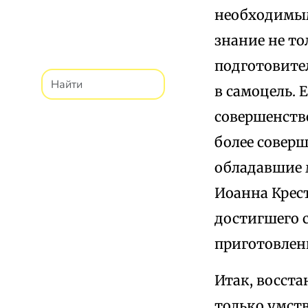
необходимым
знание не то
подготовите
в самоцель. 
совершенств
более совер
обладавшие 
Иоанна Крест
достигшего 
приготовлен
Итак, восста
только умст