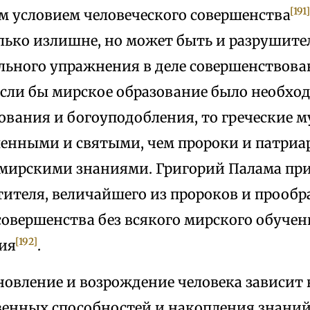
[191]
 условием человеческого совершенства
лько излишне, но может быть и разрушител
льного упражнения в деле совершенствова
Если бы мирское образование было необхо
ования и богоуподобления, то греческие 
шенными и святыми, чем пророки и патриар
мирскими знаниями. Григорий Палама при
ителя, величайшего из пророков и прообр
совершенства без всякого мирского обучен
[192]
ия
.
новление и возрождение человека зависит 
венных способностей и накопления знани