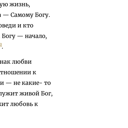
ную жизнь,
а — Самому Богу.
оведи и кто
к Богу — начало,
]
.
знак любви
 отношении к
и — не какие- то
служит живой Бог,
жит любовь к