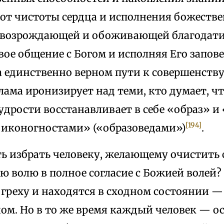
 от чистоты сердца и исполнения божеств
в возрождающей и обоживающей благодати 
вое общение с Богом и исполняя Его запов
а единственно верном пути к совершенств
лама иронизирует над теми, кто думает, ч
удрости восстанавливает в себе «образ» и
[194]
«иконогностами» («образоведами»)
.
ь избрать человеку, желающему очистить с
ю волю в полное согласие с Божией волей?
греху и находятся в сходном состоянии —
ом. Но в то же время каждый человек — о