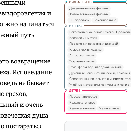
твенными
ФИЛЬМЫ И ТВ
Документальные фильмы
выздоровления и
Художественные фильмы
ТВ-передачи
Семейное кино
олжно начинаться
МУЗЫКА
Богослужебное пение Русской Правосл
дежный путь
Колокольный звон
Песнопения поместных церквей
Классическая музыка
Авторская песня
 это возвращение
Эстрадная песня
Этно, фольклор, народная музыка
реха. Исповедание
Духовные канты, стихи, песни, романсы
Современная вокальная и инструментал
оведь не бывает
Учебные материалы по музыке и пению
ДЕТЯМ
ю грехов,
Просветительское
Развлекательное
льный и очень
Художественное
Музыкальное
ловеческая душа
но постараться