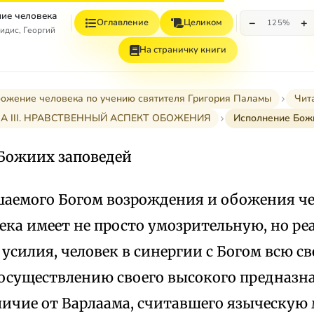
ие человека
−
+
Оглавление
Целиком
125%
идис, Георгий
На страничку книги
ожение человека по учению святителя Григория Паламы
Чит
А III. НРАВСТВЕННЫЙ АСПЕКТ ОБОЖЕНИЯ
Исполнение Бож
Божиих заповедей
ршаемого Богом возрождения и обожения че
ека имеет не просто умозрительную, но ре
 усилия, человек в синергии с Богом всю с
 осуществлению своего высокого предназн
личие от Варлаама, считавшего языческую