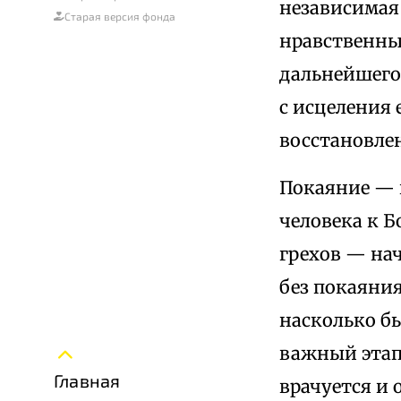
независимая
Старая версия фонда
нравственны
дальнейшего
с исцеления
восстановле
Покаяние — н
человека к Б
грехов — нач
без покаяния
насколько б
важный этап
Главная
врачуется и