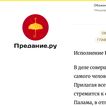
Обожен
Мандзар
Об
ГЛАВ
Предание.ру
Исполнение 
В деле сове
самого челов
Прилагая все
стремится к
Палама, в от