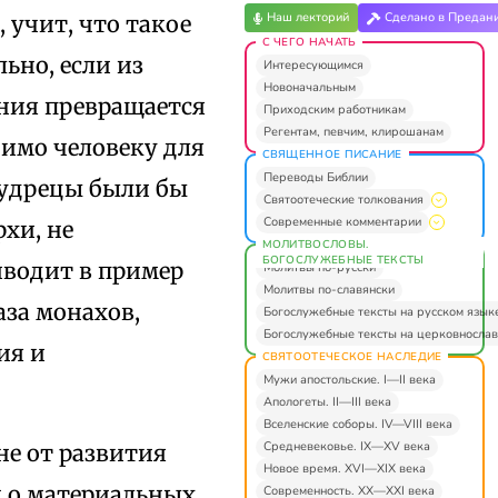
Наш лекторий
Сделано в Предан
, учит, что такое
С ЧЕГО НАЧАТЬ
ьно, если из
Интересующимся
Новоначальным
ния превращается
Приходским работникам
Регентам, певчим, клирошанам
димо человеку для
СВЯЩЕННОЕ ПИСАНИЕ
Переводы Библии
мудрецы были бы
Святоотеческие толкования
Современные комментарии
хи, не
МОЛИТВОСЛОВЫ.
БОГОСЛУЖЕБНЫЕ ТЕКСТЫ
водит в пример
Молитвы по-русски
Молитвы по-славянски
аза монахов,
Богослужебные тексты на русском язык
Богослужебные тексты на церковнослав
ия и
СВЯТООТЕЧЕСКОЕ НАСЛЕДИЕ
Мужи апостольские. I—II века
Апологеты. II—III века
Вселенские соборы. IV—VIII века
Средневековье. IX—XV века
не от развития
Новое время. XVI—XIX века
й о материальных
Современность. XX—XXI века