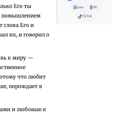
олько Его ты
Дзен
OK
ем помышлением
TikTok
т слова Его и
ал их, и говорил о
овь к миру —
вственное
потому что любит
уше, порождает в
лами и любовью к