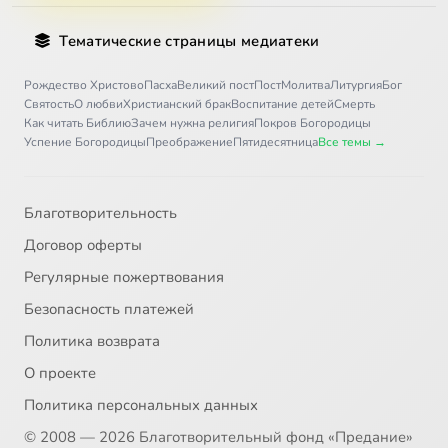
Тематические страницы медиатеки
Рождество Христово
Пасха
Великий пост
Пост
Молитва
Литургия
Бог
Святость
О любви
Христианский брак
Воспитание детей
Смерть
Как читать Библию
Зачем нужна религия
Покров Богородицы
Успение Богородицы
Преображение
Пятидесятница
Все темы →
Благотворительность
Договор оферты
Регулярные пожертвования
Безопасность платежей
Политика возврата
О проекте
Политика персональных данных
© 2008 — 2026 Благотворительный фонд «Предание»