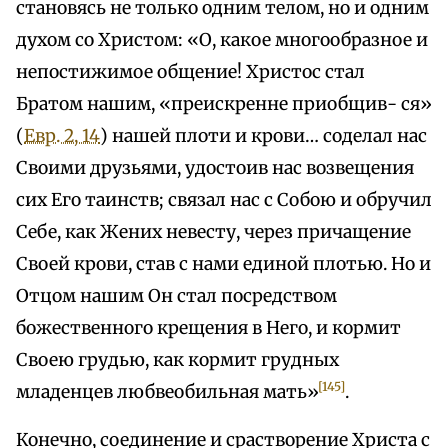
становясь не только одним телом, но и одним
духом со Христом: «О, какое многообразное и
непостижимое общение! Христос стал
Братом нашим, «преискренне приобщив- ся»
(
Евр. 2, 14
) нашей плоти и крови… соделал нас
Своими друзьями, удостоив нас возвещения
сих Его таинств; связал нас с Собою и обручил
Себе, как Жених невесту, через причащение
Своей крови, став с нами единой плотью. Но и
Отцом нашим Он стал посредством
божественного крещения в Него, и кормит
Своею грудью, как кормит грудных
[145]
младенцев любвеобильная мать»
.
Конечно, соединение и срастворение Христа с