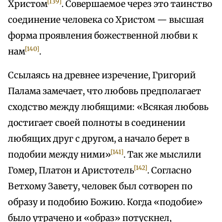
[139]
Христом
. Совершаемое через это таинство
соединение человека со Христом — высшая
форма проявления божественной любви к
[140]
нам
.
Ссылаясь на древнее изречение, Григорий
Палама замечает, что любовь предполагает
сходство между любящими: «Всякая любовь
достигает своей полноты в соединении
любящих друг с другом, а начало берет в
[141]
подобии между ними»
. Так же мыслили
[142]
Гомер, Платон и Аристотель
. Согласно
Ветхому Завету, человек был сотворен по
образу и подобию Божию. Когда «подобие»
было утрачено и «образ» потускнел,