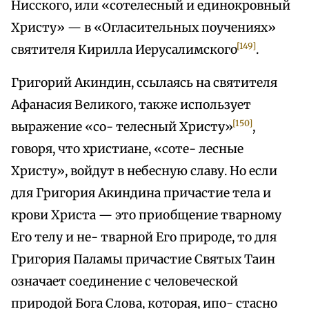
Нисского, или «сотелесный и единокровный
Христу» — в «Огласительных поучениях»
[149]
святителя Кирилла Иерусалимского
.
Григорий Акиндин, ссылаясь на святителя
Афанасия Великого, также использует
[150]
выражение «со- телесный Христу»
,
говоря, что христиане, «соте- лесные
Христу», войдут в небесную славу. Но если
для Григория Акиндина причастие тела и
крови Христа — это приобщение тварному
Его телу и не- тварной Его природе, то для
Григория Паламы причастие Святых Таин
означает соединение с человеческой
природой Бога Слова, которая, ипо- стасно