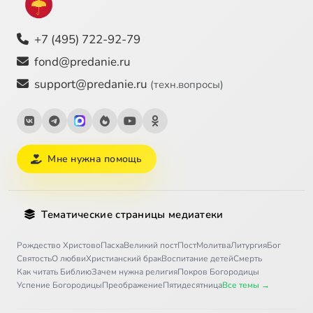
+7 (495) 722-92-79
fond@predanie.ru
support@predanie.ru
(техн.вопросы)
Мне нужна помощь
Тематические страницы медиатеки
Рождество Христово
Пасха
Великий пост
Пост
Молитва
Литургия
Бог
Святость
О любви
Христианский брак
Воспитание детей
Смерть
Как читать Библию
Зачем нужна религия
Покров Богородицы
Успение Богородицы
Преображение
Пятидесятница
Все темы →