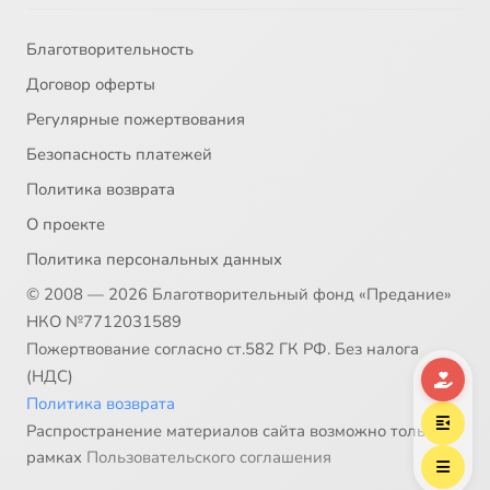
33
Путь к исповеди и правильное отношение к ней
Благотворительность
Договор оферты
34
Роль духовника в жизни христианина
Регулярные пожертвования
Безопасность платежей
35
Смысл религиозных обрядов
Политика возврата
36
Цель и задачи Великого Поста
О проекте
Политика персональных данных
© 2008 — 2026 Благотворительный фонд «Предание»
НКО №7712031589
Пожертвование согласно ст.582 ГК РФ. Без налога
(НДС)
Политика возврата
Распространение материалов сайта возможно только в
рамках
Пользовательского соглашения