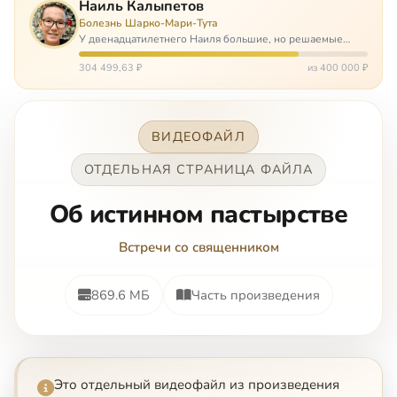
Наиль Калыпетов
Болезнь Шарко-Мари-Тута
У двенадцатилетнего Наиля большие, но решаемые
проблемы. Он болен редкой болезнью, которая ставит
перед ним множество непростых задача, угрожая в
304 499,63 ₽
из 400 000 ₽
противном случае парализацией и да…
ВИДЕОФАЙЛ
ОТДЕЛЬНАЯ СТРАНИЦА ФАЙЛА
Об истинном пастырстве
Встречи со священником
869.6 МБ
Часть произведения
Это отдельный видеофайл из произведения