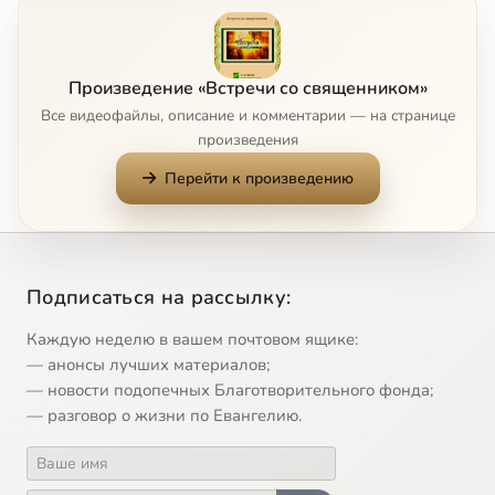
7
О служении в наше время
8
О стремлении души человека к совершенству
Произведение «Встречи со священником»
Все видеофайлы, описание и комментарии — на странице
9
Пост как проблема, и пост как подвиг
произведения
Перейти к произведению
10
Предназначение человека на Земле
11
Проблема старости
Подписаться на рассылку:
12
Ценности духовные и душевные
Каждую неделю в вашем почтовом ящике:
13
Добродетели кротости и смирения
— анонсы лучших материалов;
— новости подопечных Благотворительного фонда;
— разговор о жизни по Евангелию.
14
Искусство чтения
15
Испытывайте самих себя, в вере ли вы