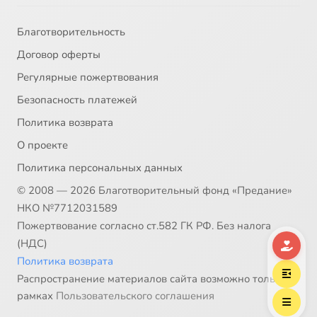
33
Путь к исповеди и правильное отношение к ней
Благотворительность
Договор оферты
34
Роль духовника в жизни христианина
Регулярные пожертвования
Безопасность платежей
35
Смысл религиозных обрядов
Политика возврата
36
Цель и задачи Великого Поста
О проекте
Политика персональных данных
© 2008 — 2026 Благотворительный фонд «Предание»
НКО №7712031589
Пожертвование согласно ст.582 ГК РФ. Без налога
(НДС)
Политика возврата
Распространение материалов сайта возможно только в
рамках
Пользовательского соглашения