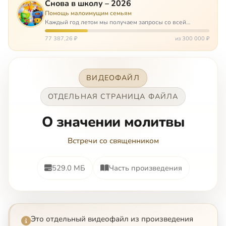
Снова в школу – 2026
Помощь малоимущим семьям
Каждый год летом мы получаем запросы со всей
России: помогите собраться в школу. Семьи с больными
детьми или родителями, семьи без пап или мам,
77 387,26 ₽
из 300 000 ₽
многодетные. Для многих из них покуп…
ВИДЕОФАЙЛ
ОТДЕЛЬНАЯ СТРАНИЦА ФАЙЛА
О значении молитвы
Встречи со священником
529.0 МБ
Часть произведения
Это отдельный видеофайл из произведения