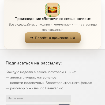
7
О служении в наше время
8
О стремлении души человека к совершенству
Произведение «Встречи со священником»
Все видеофайлы, описание и комментарии — на странице
9
Пост как проблема, и пост как подвиг
произведения
Перейти к произведению
10
Предназначение человека на Земле
11
Проблема старости
Подписаться на рассылку:
12
Ценности духовные и душевные
Каждую неделю в вашем почтовом ящике:
13
Добродетели кротости и смирения
— анонсы лучших материалов;
— новости подопечных Благотворительного фонда;
— разговор о жизни по Евангелию.
14
Искусство чтения
15
Испытывайте самих себя, в вере ли вы