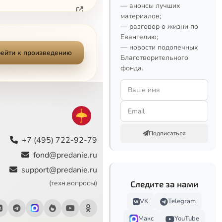
— анонсы лучших
материалов;
— разговор о жизни по
Евангелию;
— новости подопечных
ейти к произведению
Благотворительного
фонда.
Сейчас
Подписаться
+7 (495) 722-92-79
fond@predanie.ru
support@predanie.ru
(техн.вопросы)
Следите за нами
VK
Telegram
Макс
YouTube