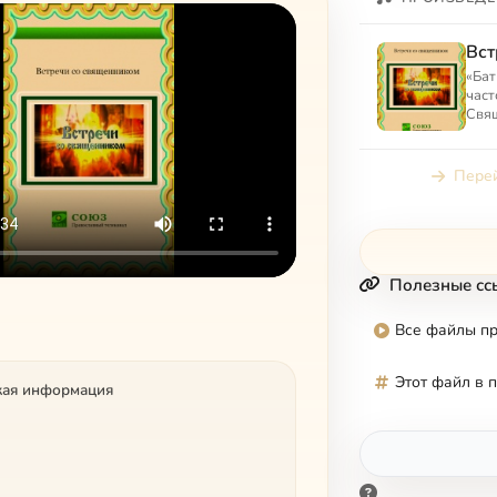
Вст
«Бат
част
Свящ
сов
духо
на пу
Перей
Полезные сс
Все файлы п
Этот файл в 
кая информация