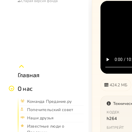
Старая версия фонда
Главная
424.2 МБ
О нас
Команда Предание.ру
Техничес
Попечительский совет
КОДЕК
Наши друзья
h264
Известные люди о
БИТРЕЙТ