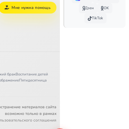
Мне нужна помощь
Дзен
OK
TikTok
кий брак
Воспитание детей
ображение
Пятидесятница
остранение материалов сайта
возможно только в рамках
льзовательского соглашения