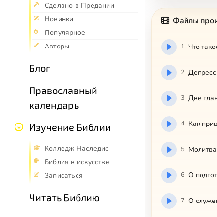
Сделано в Предании
Новинки
Файлы про
Популярное
Авторы
1
Что тако
Блог
2
Депресс
Православный
3
Две гла
календарь
4
Как прив
Изучение Библии
Колледж Наследие
5
Молитва
Библия в искусстве
6
О подгот
Записаться
Читать Библию
7
О служе