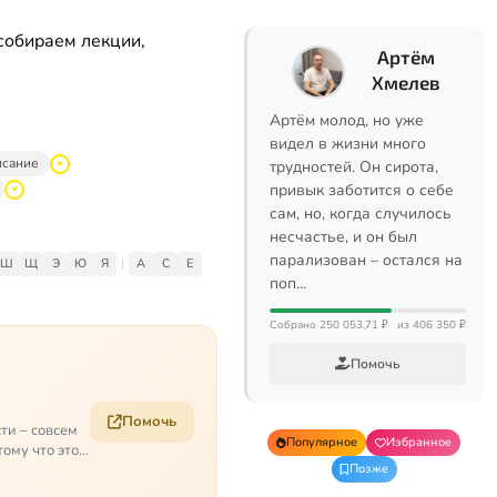
собираем лекции,
Артём
Хмелев
Артём молод, но уже
видел в жизни много
исание
трудностей. Он сирота,
привык заботится о себе
сам, но, когда случилось
несчастье, и он был
парализован – остался на
Ш
Щ
Э
Ю
Я
|
A
C
E
поп…
Собрано 250 053,71 ₽
из 406 350 ₽
Помочь
Помочь
ти – совсем
Популярное
Избранное
ому что это
Позже