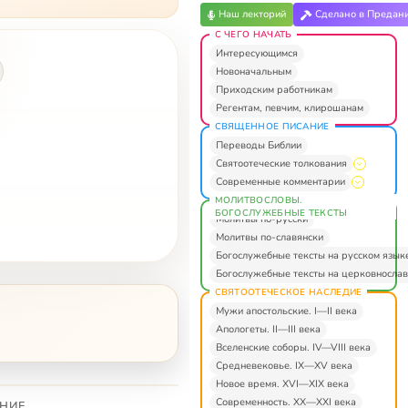
Наш лекторий
Сделано в Предан
С ЧЕГО НАЧАТЬ
Интересующимся
Новоначальным
Приходским работникам
Регентам, певчим, клирошанам
СВЯЩЕННОЕ ПИСАНИЕ
Переводы Библии
Святоотеческие толкования
Современные комментарии
МОЛИТВОСЛОВЫ.
БОГОСЛУЖЕБНЫЕ ТЕКСТЫ
Молитвы по-русски
Молитвы по-славянски
Богослужебные тексты на русском язык
Богослужебные тексты на церковнослав
СВЯТООТЕЧЕСКОЕ НАСЛЕДИЕ
Мужи апостольские. I—II века
Апологеты. II—III века
Вселенские соборы. IV—VIII века
Средневековье. IX—XV века
Новое время. XVI—XIX века
Современность. XX—XXI века
НИЕ