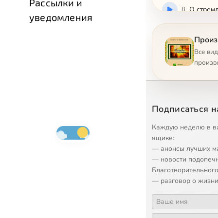
Рассылки и
8
О стрем
уведомления
9
Пост как
Произ
Все ви
10
Предназ
произв
11
Проблем
Подписаться н
12
Ценност
Каждую неделю в в
ящике:
13
Доброде
— анонсы лучших м
— новости подопеч
14
Искусств
Благотворительного
— разговор о жизни
15
Испытыва
16
Как хри