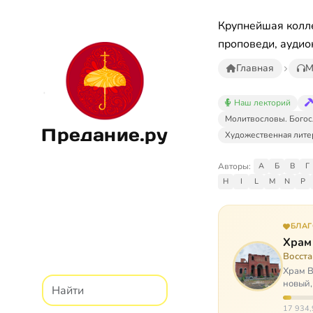
Крупнейшая колле
проповеди, аудио
Главная
М
Наш лекторий
Молитвословы. Богос
Предание.ру
Художественная лите
Авторы:
А
Б
В
Г
H
I
L
M
N
P
БЛА
Храм
Восст
Храм В
новый,
Сибир
17 934,