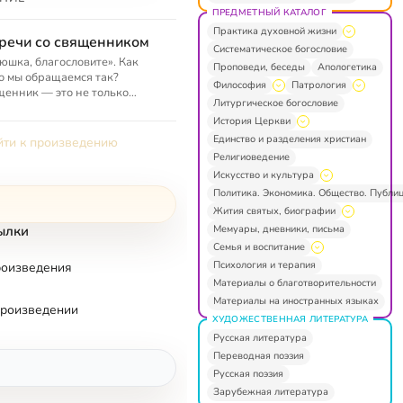
ПРЕДМЕТНЫЙ КАТАЛОГ
Практика духовной жизни
речи со священником
Систематическое богословие
юшка, благословите». Как
Проповеди, беседы
Апологетика
о мы обращаемся так?
Философия
Патрология
енник — это не только
Литургическое богословие
ершающий службу, но наш
История Церкви
вник, наставник и помощник
ти к Бо...
Единство и разделения христиан
ти к произведению
Религиоведение
Искусство и культура
Политика. Экономика. Общество. Публи
Жития святых, биографии
Мемуары, дневники, письма
ылки
Семья и воспитание
Психология и терапия
роизведения
Материалы о благотворительности
Материалы на иностранных языках
произведении
ХУДОЖЕСТВЕННАЯ ЛИТЕРАТУРА
Русская литература
Переводная поэзия
Русская поэзия
Зарубежная литература