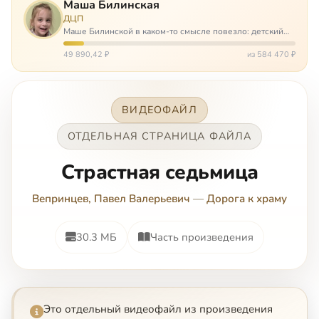
Маша Билинская
ДЦП
Маше Билинской в каком-то смысле повезло: детский
церебральный паралич зацепил её не очень сильно. Но
всё-таки есть диагноз и есть немалые проблемы – Маша
49 890,42 ₽
из 584 470 ₽
неправильно ходит, и от т…
ВИДЕОФАЙЛ
ОТДЕЛЬНАЯ СТРАНИЦА ФАЙЛА
Страстная седьмица
Вепринцев, Павел Валерьевич
—
Дорога к храму
30.3 МБ
Часть произведения
Это отдельный видеофайл из произведения