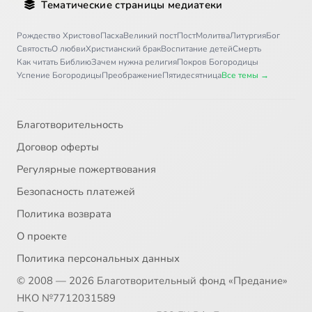
Тематические страницы медиатеки
31
Библия
Рождество Христово
Пасха
Великий пост
Пост
Молитва
Литургия
Бог
Святость
О любви
Христианский брак
Воспитание детей
Смерть
Как читать Библию
Зачем нужна религия
Покров Богородицы
32
Церковные службы
Успение Богородицы
Преображение
Пятидесятница
Все темы →
33
Общение
Благотворительность
34
История христианства
Договор оферты
Регулярные пожертвования
35
Материальные ценности
Безопасность платежей
36
Здоровье человека
Политика возврата
О проекте
37
Ответы на вопросы 2
Политика персональных данных
© 2008 — 2026 Благотворительный фонд «Предание»
38
Православные СМИ
НКО №7712031589