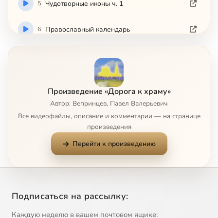
5
Чудотворные иконы ч. 1
6
Православный календарь
7
Православная литература
8
Молитва
Произведение «Дорога к храму»
Автор: Вепринцев, Павел Валерьевич
9
Христианская мораль и нравственность
Все видеофайлы, описание и комментарии — на странице
произведения
10
Гражданские обязанности христианина
Перейти к произведению
11
Христианское отношение к животным
12
Подготовка к посту
Подписаться на рассылку:
13
Христианское отношение к смерти
Каждую неделю в вашем почтовом ящике: