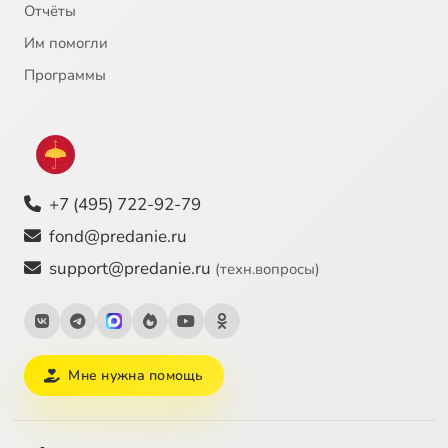
Отчёты
22
Труд на земле
Им помогли
23
Пагубные страсти
Программы
24
Суеверия
25
Происхождение человека
+7 (495) 722-92-79
26
Духовное образование
fond@predanie.ru
support@predanie.ru
(техн.вопросы)
27
Преподавание ОПК
28
Ответы на вопросы
Мне нужна помощь
29
Православное воспитание в семье
30
Семь христианских добродетелей