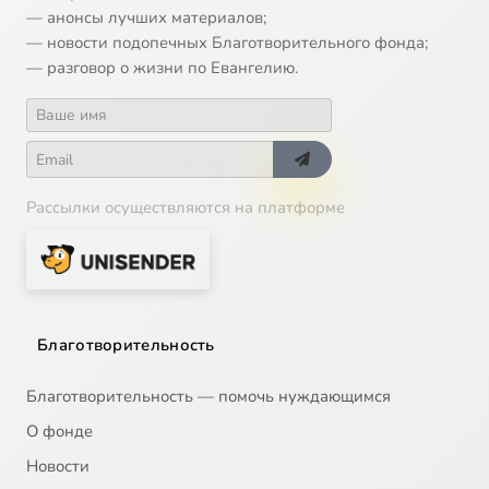
— анонсы лучших материалов;
14
Православная неделя
— новости подопечных Благотворительного фонда;
— разговор о жизни по Евангелию.
15
Монашество
16
Монашество. Продолжение
Рассылки осуществляются на платформе
17
Борьба со страстями
18
Страстная седьмица
Сейчас
19
Пасха
Благотворительность
20
Паломничество
Благотворительность — помочь нуждающимся
О фонде
21
Чины святых
Новости