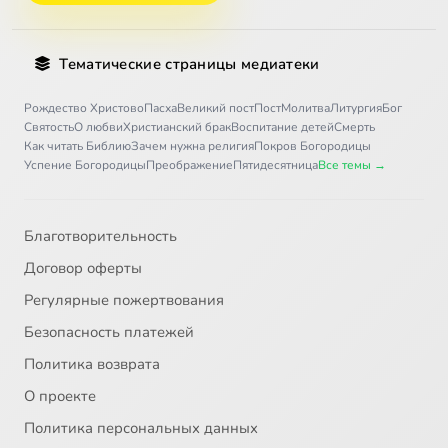
30
Семь христианских добродетелей
Тематические страницы медиатеки
31
Библия
Рождество Христово
Пасха
Великий пост
Пост
Молитва
Литургия
Бог
Святость
О любви
Христианский брак
Воспитание детей
Смерть
Как читать Библию
Зачем нужна религия
Покров Богородицы
32
Церковные службы
Успение Богородицы
Преображение
Пятидесятница
Все темы →
33
Общение
Благотворительность
34
История христианства
Договор оферты
Регулярные пожертвования
35
Материальные ценности
Безопасность платежей
36
Здоровье человека
Политика возврата
О проекте
37
Ответы на вопросы 2
Политика персональных данных