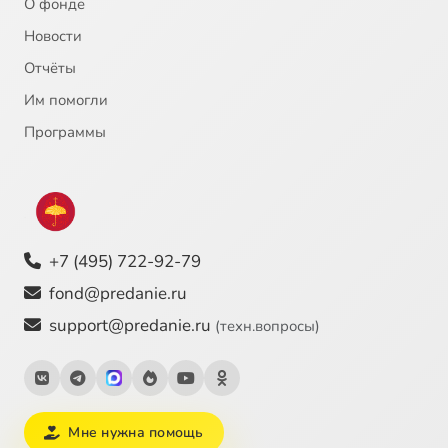
О фонде
21
Чины святых
Новости
Отчёты
22
Труд на земле
Им помогли
23
Пагубные страсти
Программы
24
Суеверия
25
Происхождение человека
+7 (495) 722-92-79
26
Духовное образование
fond@predanie.ru
support@predanie.ru
(техн.вопросы)
27
Преподавание ОПК
28
Ответы на вопросы
Мне нужна помощь
29
Православное воспитание в семье