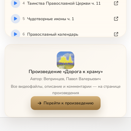
4
Таинства Православной Церкви ч. 11
5
Чудотворные иконы ч. 1
6
Православный календарь
7
Православная литература
8
Молитва
Произведение «Дорога к храму»
Автор: Вепринцев, Павел Валерьевич
9
Христианская мораль и нравственность
Все видеофайлы, описание и комментарии — на странице
произведения
10
Гражданские обязанности христианина
Сейчас
Перейти к произведению
11
Христианское отношение к животным
12
Подготовка к посту