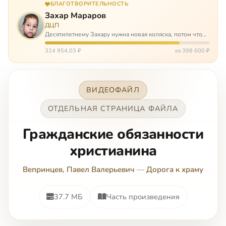
БЛАГОТВОРИТЕЛЬНОСТЬ
Захар Мараров
ДЦП
Десятилетнему Захару нужна новая коляска, потом что
старая сломалась. А без коляски он не сможет не только
просто выходить из дома, но и продолжать лечение в
324 954,03 ₽
из 398 600 ₽
реабилитационных центр…
ВИДЕОФАЙЛ
ОТДЕЛЬНАЯ СТРАНИЦА ФАЙЛА
Гражданские обязанности
христианина
Вепринцев, Павел Валерьевич
—
Дорога к храму
37.7 МБ
Часть произведения