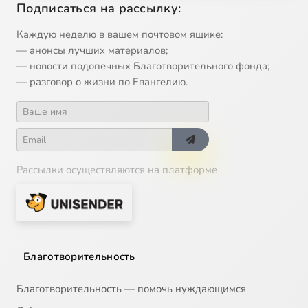
Подписаться на рассылку:
13
Христианское отношение к смерти
Каждую неделю в вашем почтовом ящике:
— анонсы лучших материалов;
14
Православная неделя
— новости подопечных Благотворительного фонда;
— разговор о жизни по Евангелию.
15
Монашество
16
Монашество. Продолжение
Рассылки осуществляются на платформе
17
Борьба со страстями
18
Страстная седьмица
19
Пасха
Благотворительность
20
Паломничество
Благотворительность — помочь нуждающимся