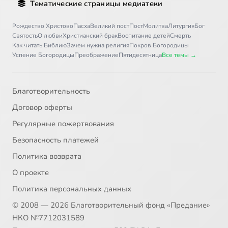
Тематические страницы медиатеки
31
Библия
Рождество Христово
Пасха
Великий пост
Пост
Молитва
Литургия
Бог
Святость
О любви
Христианский брак
Воспитание детей
Смерть
Как читать Библию
Зачем нужна религия
Покров Богородицы
32
Церковные службы
Успение Богородицы
Преображение
Пятидесятница
Все темы →
33
Общение
Благотворительность
34
История христианства
Договор оферты
Регулярные пожертвования
35
Материальные ценности
Безопасность платежей
36
Здоровье человека
Сейчас
Политика возврата
О проекте
37
Ответы на вопросы 2
Политика персональных данных
© 2008 — 2026 Благотворительный фонд «Предание»
38
Православные СМИ
НКО №7712031589