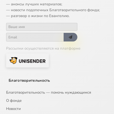
— анонсы лучших материалов;
14
Православная неделя
— новости подопечных Благотворительного фонда;
— разговор о жизни по Евангелию.
15
Монашество
16
Монашество. Продолжение
Рассылки осуществляются на платформе
17
Борьба со страстями
18
Страстная седьмица
19
Пасха
Благотворительность
20
Паломничество
Благотворительность — помочь нуждающимся
О фонде
21
Чины святых
Новости