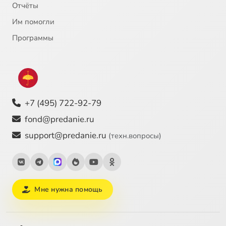
Отчёты
22
Труд на земле
Им помогли
23
Пагубные страсти
Программы
24
Суеверия
25
Происхождение человека
+7 (495) 722-92-79
26
Духовное образование
fond@predanie.ru
support@predanie.ru
(техн.вопросы)
27
Преподавание ОПК
28
Ответы на вопросы
Мне нужна помощь
29
Православное воспитание в семье
30
Семь христианских добродетелей