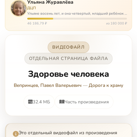
Ульяна Журавлёва
ДЦП
Ульяне восемь лет, и она четвертый, младший ребёнок в
многодетной семье. И с самого рождения Ульяну лечат.
Несколько операций, ежедневные процедуры,
46 186,79 ₽
из 180 000 ₽
длительные реабилитации и беско…
ВИДЕОФАЙЛ
ОТДЕЛЬНАЯ СТРАНИЦА ФАЙЛА
Здоровье человека
Вепринцев, Павел Валерьевич
—
Дорога к храму
32.4 МБ
Часть произведения
Это отдельный видеофайл из произведения