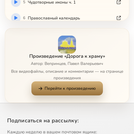
5
Чудотворные иконы ч. 1
6
Православный календарь
7
Православная литература
8
Молитва
Произведение «Дорога к храму»
Автор: Вепринцев, Павел Валерьевич
9
Христианская мораль и нравственность
Все видеофайлы, описание и комментарии — на странице
произведения
10
Гражданские обязанности христианина
Перейти к произведению
11
Христианское отношение к животным
12
Подготовка к посту
Подписаться на рассылку:
13
Христианское отношение к смерти
Каждую неделю в вашем почтовом ящике: