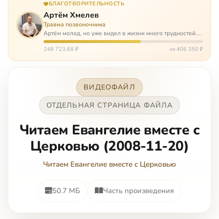
БЛАГОТВОРИТЕЛЬНОСТЬ
Артём Хмелев
Травма позвоночника
Артём молод, но уже видел в жизни много трудностей.
Он сирота, привык заботится о себе сам, но, когда
случилось несчастье, и он был парализован – остался на
248 723,68 ₽
из 406 350 ₽
попечении бабушки. И кр…
ВИДЕОФАЙЛ
ОТДЕЛЬНАЯ СТРАНИЦА ФАЙЛА
Читаем Евангелие вместе с
Церковью (2008-11-20)
Читаем Евангелие вместе с Церковью
50.7 МБ
Часть произведения