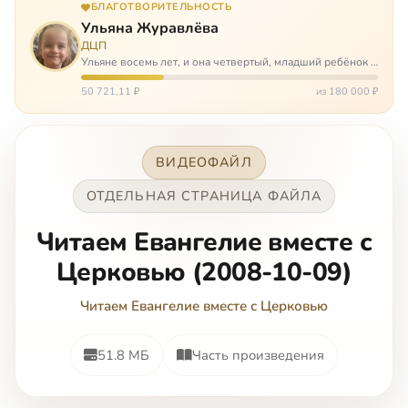
БЛАГОТВОРИТЕЛЬНОСТЬ
Ульяна Журавлёва
ДЦП
Ульяне восемь лет, и она четвертый, младший ребёнок в
многодетной семье. И с самого рождения Ульяну лечат.
Несколько операций, ежедневные процедуры,
50 721,11 ₽
из 180 000 ₽
длительные реабилитации и беско…
ВИДЕОФАЙЛ
ОТДЕЛЬНАЯ СТРАНИЦА ФАЙЛА
Читаем Евангелие вместе с
Церковью (2008-10-09)
Читаем Евангелие вместе с Церковью
51.8 МБ
Часть произведения