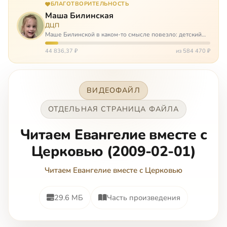
БЛАГОТВОРИТЕЛЬНОСТЬ
Маша Билинская
ДЦП
Маше Билинской в каком-то смысле повезло: детский
церебральный паралич зацепил её не очень сильно. Но
всё-таки есть диагноз и есть немалые проблемы – Маша
44 836,37 ₽
из 584 470 ₽
неправильно ходит, и от т…
ВИДЕОФАЙЛ
ОТДЕЛЬНАЯ СТРАНИЦА ФАЙЛА
Читаем Евангелие вместе с
Церковью (2009-02-01)
Читаем Евангелие вместе с Церковью
29.6 МБ
Часть произведения