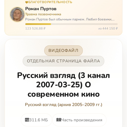
БЛАГОТВОРИТЕЛЬНОСТЬ
Роман Пуртов
Травма позвоночника
Роман Пуртов был обычным парнем. Любил боевики,
хорошие автомобили, был не дурак поиграть в комп,
любил жену и обожал дочь. А потом, будучи
123 526,88 ₽
из 444 150 ₽
пассажиром, разбился в автоаварии и тепе…
ВИДЕОФАЙЛ
ОТДЕЛЬНАЯ СТРАНИЦА ФАЙЛА
Русский взгляд (3 канал
2007-03-25) О
современном кино
Русский взгляд (архив 2005–2009 гг.)
311.6 МБ
Часть произведения