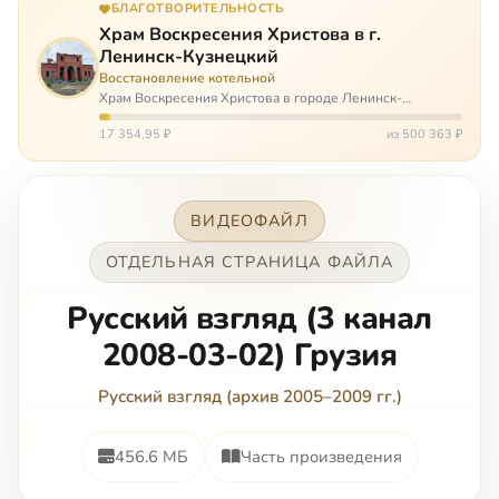
БЛАГОТВОРИТЕЛЬНОСТЬ
Храм Воскресения Христова в г.
Ленинск-Кузнецкий
Восстановление котельной
Храм Воскресения Христова в городе Ленинск-
Кузнецкий в Кемеровской области – совсем новый, он
открылся всего 20 назад. И сейчас храм может вообще
17 354,95 ₽
из 500 363 ₽
закрыться. Потому что это Сибирь,…
ВИДЕОФАЙЛ
ОТДЕЛЬНАЯ СТРАНИЦА ФАЙЛА
Русский взгляд (3 канал
2008-03-02) Грузия
Русский взгляд (архив 2005–2009 гг.)
456.6 МБ
Часть произведения