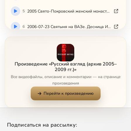
5
2005 Свято-Покровский женский монастырь
6
2006-07-23 Святыня на ВАЗе. Десница Иоанна Крестителя
7
2006-07-23 В честь Казанской
8
2006-07-30 Сюжет о семье о.В. Виглянцева и О. Николаевой
Произведение «Русский взгляд (архив 2005–
2009 гг.)»
9
2006-09-17 Сюжет о мерных иконах
Все видеофайлы, описание и комментарии — на странице
произведения
10
2006-09-30 Святитель Киприан
Перейти к произведению
11
2006-09-30 Возвращение императрицы Марии Федоровны
12
Русский взгляд (3 канал 2006-12-03) О толерантности
Подписаться на рассылку: