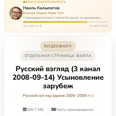
БЛАГОТВОРИТЕЛЬНОСТЬ
Наиль Калыпетов
Болезнь Шарко-Мари-Тута
У двенадцатилетнего Наиля большие, но решаемые
проблемы. Он болен редкой болезнью, которая ставит
перед ним множество непростых задача, угрожая в
304 499,63 ₽
из 400 000 ₽
противном случае парализацией и да…
ВИДЕОФАЙЛ
ОТДЕЛЬНАЯ СТРАНИЦА ФАЙЛА
Русский взгляд (3 канал
2008-09-14) Усыновление
зарубеж
Русский взгляд (архив 2005–2009 гг.)
300.7 МБ
Часть произведения