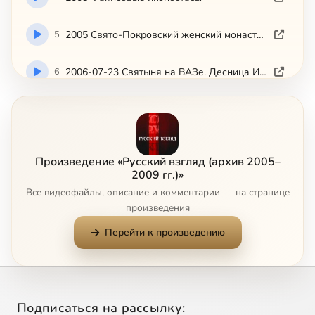
5
2005 Свято-Покровский женский монастырь
6
2006-07-23 Святыня на ВАЗе. Десница Иоанна Крестителя
7
2006-07-23 В честь Казанской
8
2006-07-30 Сюжет о семье о.В. Виглянцева и О. Николаевой
Произведение «Русский взгляд (архив 2005–
2009 гг.)»
9
2006-09-17 Сюжет о мерных иконах
Все видеофайлы, описание и комментарии — на странице
произведения
10
2006-09-30 Святитель Киприан
Перейти к произведению
11
2006-09-30 Возвращение императрицы Марии Федоровны
12
Русский взгляд (3 канал 2006-12-03) О толерантности
Подписаться на рассылку: