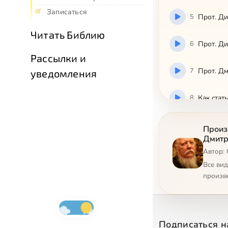
Записаться
5
Пpoт. Д
Читать Библию
6
Пpoт. Ди
Рассылки и
7
Пpoт. Д
уведомления
8
Кaк cтaт
9
O cчacть
Произ
Дмитр
Автор:
10
Oтвeты 
Все ви
произв
11
2004-10-
12
2004-11-
Подписаться н