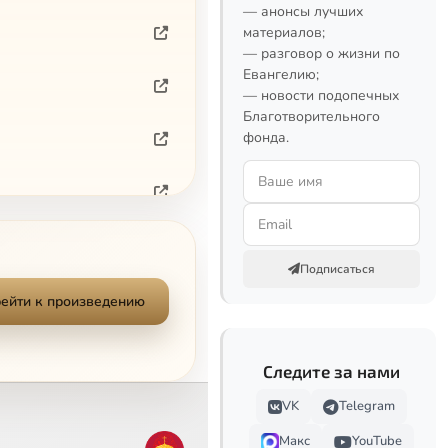
— анонсы лучших
материалов;
— разговор о жизни по
Евангелию;
— новости подопечных
Благотворительного
фонда.
Подписаться
ейти к произведению
Следите за нами
VK
Telegram
Макс
YouTube