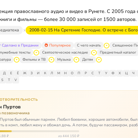
кция православного аудио и видео в Рунете. С 2005 года 
книги и фильмы — более 30 000 записей от 1500 авторов.
едиатека
2008-02-15 На Сретение Господне. О встрече с Бог
Сделано в Предании
Популярное
С чего начать
Священное П
лужебные тексты
Святоотеческое наследие
Предметный каталог
ратура
Фильмы и ТВ
Музыка
Детям
Д
Е
Ё
Ж
З
И
К
Л
М
Н
О
П
Р
С
Т
У
Ф
Х
Ц
Ч
S
T
V
ГОТВОРИТЕЛЬНОСТЬ
н Пуртов
а позвоночника
Пуртов был обычным парнем. Любил боевики, хорошие автомобили, был
ть в комп, любил жену и обожал дочь. А потом, будучи пассажиром, разб
арии и тепе…
,88 ₽
из 444 150 ₽