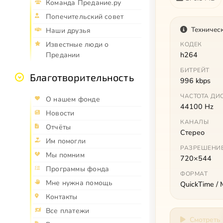
Команда Предание.ру
Попечительский совет
Техничес
Наши друзья
Известные люди о
КОДЕК
h264
Предании
БИТРЕЙТ
Благотворительность
996 kbps
ЧАСТОТА ДИ
О нашем фонде
44100 Hz
Новости
КАНАЛЫ
Отчёты
Стерео
Им помогли
РАЗРЕШЕНИ
Мы помним
720×544
Программы фонда
ФОРМАТ
Мне нужна помощь
QuickTime /
Контакты
Все платежи
Смотреть