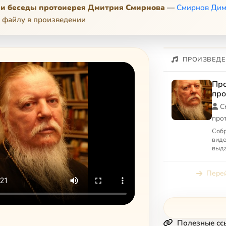
и беседы протоиерея Дмитрия Смирнова
—
Смирнов Дим
 файлу в произведении
ПРОИЗВЕДЕ
Про
про
См
С
про
Собр
виде
выд
про
прот
Перей
Полезные сс