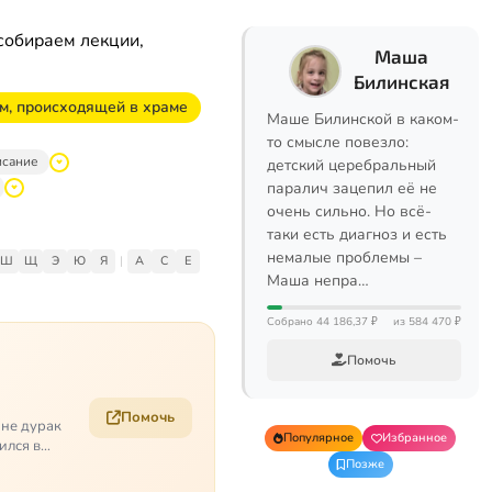
собираем лекции,
Маша
Билинская
ом, происходящей в храме
Маше Билинской в каком-
то смысле повезло:
исание
детский церебральный
паралич зацепил её не
очень сильно. Но всё-
таки есть диагноз и есть
немалые проблемы –
Ш
Щ
Э
Ю
Я
|
A
C
E
Маша непра…
Собрано 44 186,37 ₽
из 584 470 ₽
Помочь
Помочь
 не дурак
Популярное
Избранное
ился в
Позже