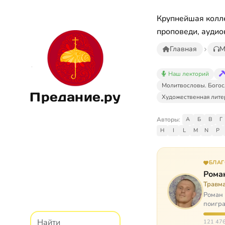
Крупнейшая колле
проповеди, аудио
Главная
М
Наш лекторий
Молитвословы. Богос
Предание.ру
Художественная лите
Авторы:
А
Б
В
Г
H
I
L
M
N
P
БЛА
Рома
Травм
Роман 
поигра
автоав
121 476