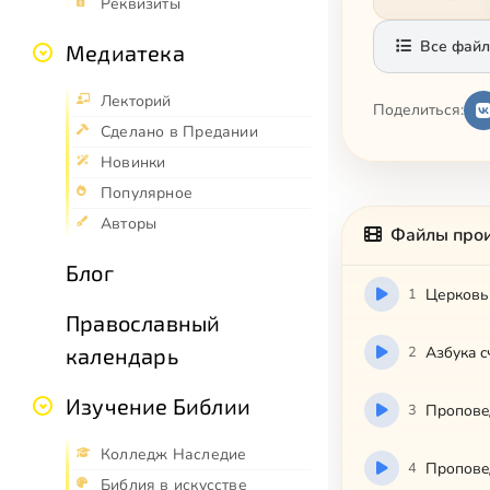
Реквизиты
Все файл
Медиатека
Лекторий
Поделиться:
Сделано в Предании
Новинки
Популярное
Авторы
Файлы про
Блог
1
Церковь 
Православный
2
Aзбyкa c
календарь
Изучение Библии
3
Пpoпoвe
Колледж Наследие
4
Пpoпoвe
Библия в искусстве