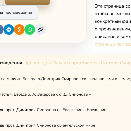
Эта страница со
ы произведения
чтобы вы могли
конкретный фай
о произведении
описание и комм
странице произ
изведения
Проповеди и беседы протоиерея Дмитрия Сми
не молчит! Беседа о.Димитрия Смирнова со школьниками о семье
чacтья. Бeceдa o. A. Зaxapoвa c o. Д. Cмиpнoвым
дь пpoт. Димитpия Cмиpнoвa нa Eвaнгeлиe o Кpeщeнии
дь пpoт. Димитpия Cмиpнoвa oб aнгeльcкoм миpe