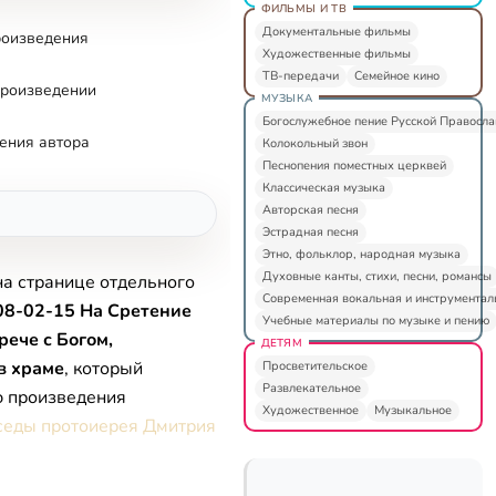
ФИЛЬМЫ И ТВ
Документальные фильмы
роизведения
Художественные фильмы
ТВ-передачи
Семейное кино
произведении
МУЗЫКА
Богослужебное пение Русской Правосл
ения автора
Колокольный звон
Песнопения поместных церквей
Классическая музыка
Авторская песня
Эстрадная песня
Этно, фольклор, народная музыка
Духовные канты, стихи, песни, романсы
на странице отдельного
Современная вокальная и инструментал
08-02-15 На Сретение
Учебные материалы по музыке и пению
рече с Богом,
ДЕТЯМ
в храме
, который
Просветительское
Развлекательное
ю произведения
Художественное
Музыкальное
седы протоиерея Дмитрия