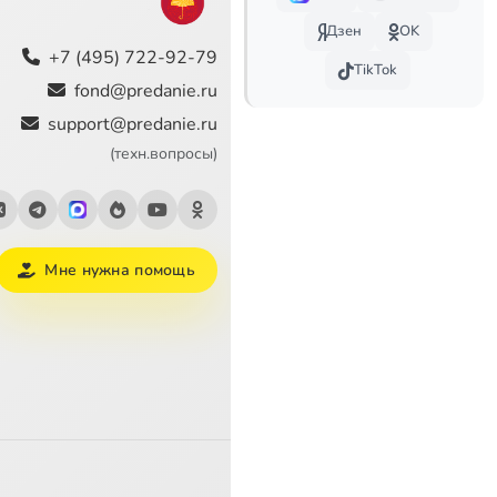
Дзен
OK
+7 (495) 722-92-79
е (ТК Радость моя)
TikTok
fond@predanie.ru
support@predanie.ru
(техн.вопросы)
ы
Мне нужна помощь
ины в семье
ской культуре