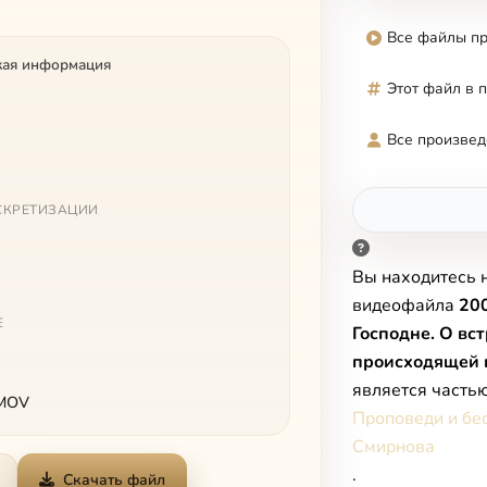
Все файлы п
кая информация
Этот файл в 
Все произвед
СКРЕТИЗАЦИИ
Вы находитесь 
видеофайла
20
Е
Господне. О вст
происходящей 
является часть
 MOV
Проповеди и бе
Смирнова
.
Скачать файл