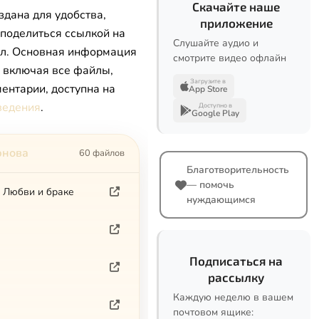
Скачайте наше
здана для удобства,
приложение
 поделиться ссылкой на
Слушайте аудио и
л. Основная информация
смотрите видео офлайн
, включая все файлы,
Загрузите в
ентарии, доступна на
App Store
ведения
.
Доступно в
Google Play
рнова
60 файлов
Благотворительность
— помочь
, Любви и браке
нуждающимся
Подписаться на
рассылку
Каждую неделю в вашем
почтовом ящике: