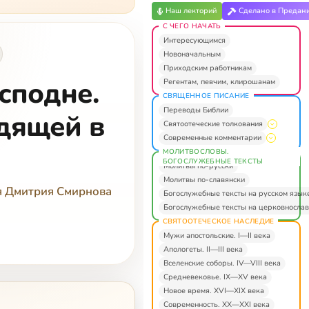
Наш лекторий
Сделано в Предан
С ЧЕГО НАЧАТЬ
Интересующимся
Новоначальным
Приходским работникам
сподне.
Регентам, певчим, клирошанам
СВЯЩЕННОЕ ПИСАНИЕ
Переводы Библии
одящей в
Святоотеческие толкования
Современные комментарии
МОЛИТВОСЛОВЫ.
БОГОСЛУЖЕБНЫЕ ТЕКСТЫ
Молитвы по-русски
Молитвы по-славянски
я Дмитрия Смирнова
Богослужебные тексты на русском язык
Богослужебные тексты на церковнослав
СВЯТООТЕЧЕСКОЕ НАСЛЕДИЕ
Мужи апостольские. I—II века
Апологеты. II—III века
Вселенские соборы. IV—VIII века
Средневековье. IX—XV века
Новое время. XVI—XIX века
Современность. XX—XXI века