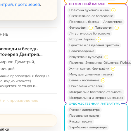
итрий, протоиерей
.
ПРЕДМЕТНЫЙ КАТАЛОГ
Практика духовной жизни
Систематическое богословие
Проповеди, беседы
Апологетика
Философия
Патрология
Литургическое богословие
НИЕ
История Церкви
Единство и разделения христиан
поведи и беседы
Религиоведение
тоиерея Дмитрия
Искусство и культура
ирнова
мирнов Димитрий,
Политика. Экономика. Общество. Публи
тоиерей
Жития святых, биографии
Мемуары, дневники, письма
ание проповедей и бесед (в
Семья и воспитание
о, аудио и тексте)
ающегося пастыря и
Психология и терапия
поведника наших дней
Материалы о благотворительности
оиерея Димитрия Смирнова.
Материалы на иностранных языках
ти к произведению
ХУДОЖЕСТВЕННАЯ ЛИТЕРАТУРА
Русская литература
Переводная поэзия
Русская поэзия
Зарубежная литература
ылки