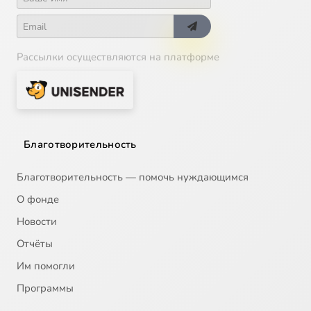
16
2005-02-13 В Неделю о Закхее. О покаянии
17
2005-02-16 На память праведных Симеона Богоприимца и Анны Пророчицы
Рассылки осуществляются на платформе
18
2005-05-15 В Неделю 3-ю по Пасхе, святых жен-мироносиц. О роли женщины в семье
19
2005-06-09 На Вознесение Господне. О благодати Божией
Благотворительность
20
2005-06-19 В День Святой Троицы. О смирении и самовоспитании
Благотворительность — помочь нуждающимся
21
2005-07-03 В праздник Всех святых в земле Российской просиявших. О русской культуре
Сейчас
О фонде
Новости
22
2005-07-12 В день памяти Святых первоверховных апостолов Петра и Павла. О борьбе со злом
Отчёты
Им помогли
23
2005-08-14 В праздник Происхождения (изнесения) Честных Древ Животворящего Креста Господня. О жертвенной любви
Программы
24
2006-01-15 На Предпразднство Богоявления. О Таинствах