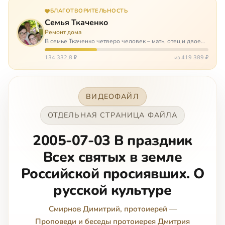
БЛАГОТВОРИТЕЛЬНОСТЬ
Семья Ткаченко
Ремонт дома
В семье Ткаченко четверо человек – мать, отец и двое
сыновей. И это семья – крепость. У них столько проблем
и бед, что хватило бы на много семей. Трое из четверых
134 332,8 ₽
из 419 389 ₽
– тяжело больны.…
ВИДЕОФАЙЛ
ОТДЕЛЬНАЯ СТРАНИЦА ФАЙЛА
2005-07-03 В праздник
Всех святых в земле
Российской просиявших. О
русской культуре
Смирнов Димитрий, протоиерей
—
Проповеди и беседы протоиерея Дмитрия