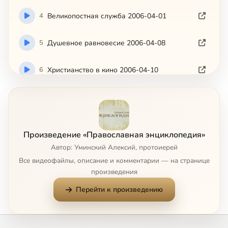
4
Великопостная служба 2006-04-01
5
Душевное равновесие 2006-04-08
6
Христианство в кино 2006-04-10
7
Евангельская проповедь для инвалидов 2006-04-15
8
Разное 2006-04-22
Произведение «Православная энциклопедия»
Автор: Уминский Алексий, протоиерей
9
Достоевский в кино и театре 2006-04-29
Все видеофайлы, описание и комментарии — на странице
произведения
10
Брошенные дети 2006-05-13
Перейти к произведению
11
Ярославская епархия 2006-05-20