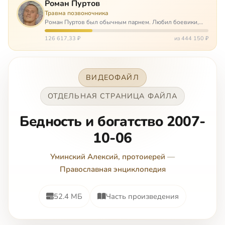
Роман Пуртов
Травма позвоночника
Роман Пуртов был обычным парнем. Любил боевики,
хорошие автомобили, был не дурак поиграть в комп,
любил жену и обожал дочь. А потом, будучи
126 617,33 ₽
из 444 150 ₽
пассажиром, разбился в автоаварии и тепе…
ВИДЕОФАЙЛ
ОТДЕЛЬНАЯ СТРАНИЦА ФАЙЛА
Бeднocть и бoгaтcтвo 2007-
10-06
Уминский Алексий, протоиерей
—
Православная энциклопедия
52.4 МБ
Часть произведения