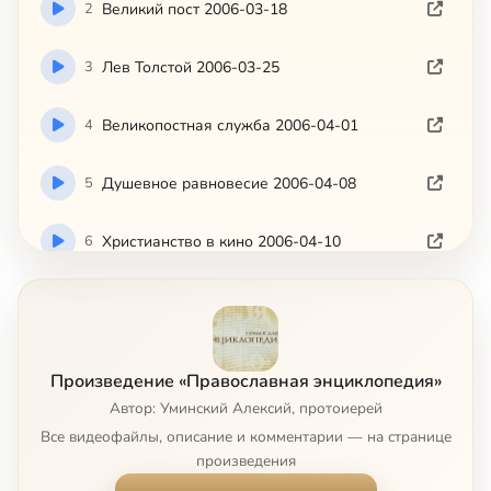
2
Великий пост 2006-03-18
3
Лев Толстой 2006-03-25
4
Великопостная служба 2006-04-01
5
Душевное равновесие 2006-04-08
6
Христианство в кино 2006-04-10
7
Евангельская проповедь для инвалидов 2006-04-15
8
Разное 2006-04-22
Произведение «Православная энциклопедия»
Автор: Уминский Алексий, протоиерей
9
Достоевский в кино и театре 2006-04-29
Все видеофайлы, описание и комментарии — на странице
произведения
10
Брошенные дети 2006-05-13