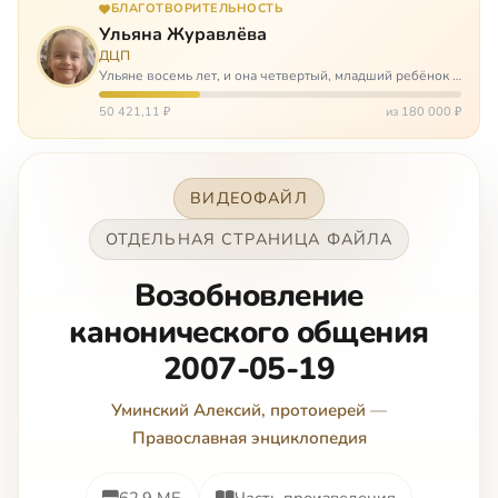
БЛАГОТВОРИТЕЛЬНОСТЬ
Ульяна Журавлёва
ДЦП
Ульяне восемь лет, и она четвертый, младший ребёнок в
многодетной семье. И с самого рождения Ульяну лечат.
Несколько операций, ежедневные процедуры,
50 421,11 ₽
из 180 000 ₽
длительные реабилитации и беско…
ВИДЕОФАЙЛ
ОТДЕЛЬНАЯ СТРАНИЦА ФАЙЛА
Boзoбнoвлeниe
кaнoничecкoгo oбщeния
2007-05-19
Уминский Алексий, протоиерей
—
Православная энциклопедия
62.9 МБ
Часть произведения