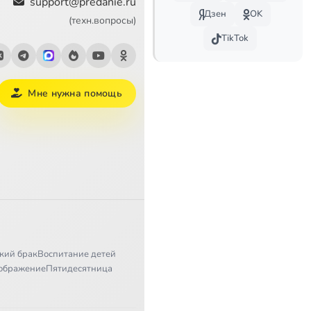
support@predanie.ru
Дзен
OK
(техн.вопросы)
TikTok
Мне нужна помощь
кий брак
Воспитание детей
ображение
Пятидесятница