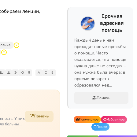
собираем лекции,
Срочная
адресная
помощь
Каждый день к нам
исание
приходят новые просьбы
о помощи. Часто
оказывается, что помощь
нужна даже не сегодня –
она нужна была вчера: в
Ш
Щ
Э
Ю
Я
|
A
C
E
приеме лекарств
образовался нед…
Помочь
Помочь
епость. У них
Популярное
Избранное
ело больны.…
Позже