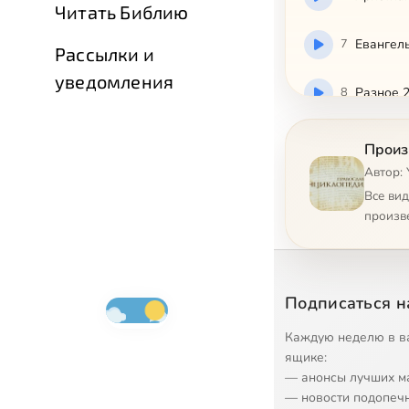
Читать Библию
7
Евангел
Рассылки и
уведомления
8
Разное 
9
Достоевс
Произ
Автор:
10
Брошенн
Все ви
произв
11
Ярослав
12
Кирилл 
Подписаться н
13
О живот
Каждую неделю в в
ящике:
— анонсы лучших м
14
Юмор и 
— новости подопеч