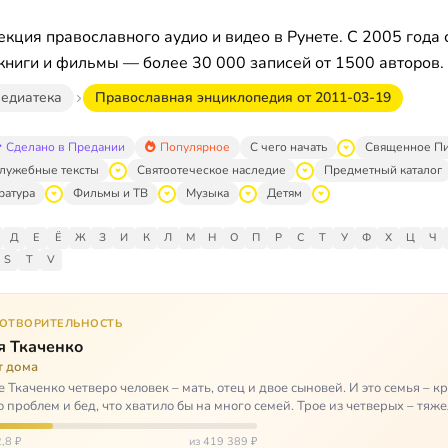
кция православного аудио и видео в Рунете. С 2005 года 
книги и фильмы — более 30 000 записей от 1500 авторов.
едиатека
Православная энциклопедия от 2011-03-19
Сделано в Предании
Популярное
С чего начать
Священное П
лужебные тексты
Святоотеческое наследие
Предметный каталог
ратура
Фильмы и ТВ
Музыка
Детям
Д
Е
Ё
Ж
З
И
К
Л
М
Н
О
П
Р
С
Т
У
Ф
Х
Ц
Ч
S
T
V
ГОТВОРИТЕЛЬНОСТЬ
я Ткаченко
т дома
е Ткаченко четверо человек – мать, отец и двое сыновей. И это семья – кр
о проблем и бед, что хватило бы на много семей. Трое из четверых – тяж
,8 ₽
из 419 389 ₽