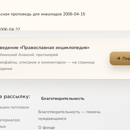
ьская проповедь для инвалидов 2006-04-15
2006-04-22
кий в кино и театре 2006-04-29
ведение «Православная энциклопедия»
 Уминский Алексий, протоиерей
Пер
ые дети 2006-05-13
деофайлы, описание и комментарии — на странице
едения
ская епархия 2006-05-20
и Мефодий 2006-05-27
а рассылку:
Благотворительность
ных 2006-06-03
ашем почтовом
Благотворительность — помочь
нуждающимся
атериалов;
духовная жизнь 2006-06-17
ных
О фонде