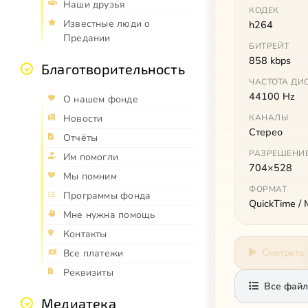
Наши друзья
КОДЕК
Известные люди о
h264
Предании
БИТРЕЙТ
858 kbps
Благотворительность
ЧАСТОТА ДИ
44100 Hz
О нашем фонде
КАНАЛЫ
Новости
Стерео
Отчёты
РАЗРЕШЕНИ
Им помогли
704×528
Мы помним
ФОРМАТ
Программы фонда
QuickTime /
Мне нужна помощь
Контакты
Смотреть
Все платежи
Реквизиты
Все файл
Медиатека