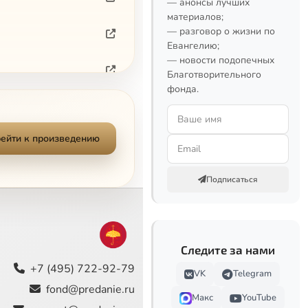
— анонсы лучших
материалов;
— разговор о жизни по
Евангелию;
— новости подопечных
Благотворительного
фонда.
ейти к произведению
Подписаться
Следите за нами
+7 (495) 722-92-79
VK
Telegram
fond@predanie.ru
Макс
YouTube