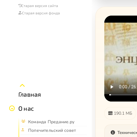
Старая версия сайта
Старая версия фонда
Главная
О нас
190.1 МБ
Команда Предание.ру
Попечительский совет
Техничес