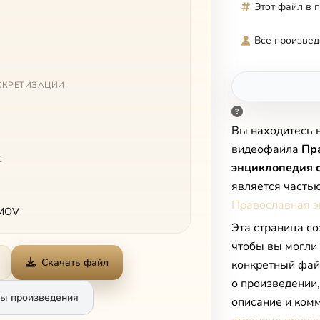
Этот файл в 
Все произвед
СКРЕТИЗАЦИИ
Вы находитесь 
видеофайла
Пр
Е
энциклопедия 
является часть
Православная э
 MOV
Эта страница со
чтобы вы могли
Скачать файл
конкретный фай
о произведении
ы произведения
описание и комм