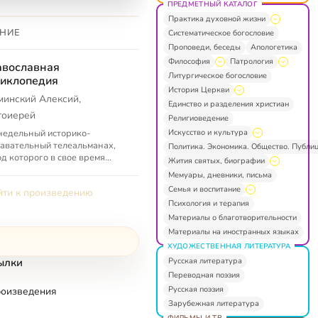
ПРЕДМЕТНЫЙ КАТАЛОГ
Практика духовной жизни
НИЕ
Систематическое богословие
Проповеди, беседы
Апологетика
Философия
Патрология
вославная
Литургическое богословие
иклопедия
История Церкви
минский Алексий,
Единство и разделения христиан
тоиерей
Религиоведение
Искусство и культура
недельный историко-
авательный телеальманах,
Политика. Экономика. Общество. Публи
д которого в свое время
Жития святых, биографии
ословил Святейший Патриарх
Мемуары, дневники, письма
овский и всея Руси Алексий II
Семья и воспитание
ти к произведению
Психология и терапия
Материалы о благотворительности
Материалы на иностранных языках
ХУДОЖЕСТВЕННАЯ ЛИТЕРАТУРА
Русская литература
ылки
Переводная поэзия
Русская поэзия
роизведения
Зарубежная литература
ФИЛЬМЫ И ТВ