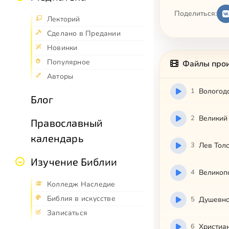
Поделиться:
Лекторий
Сделано в Предании
Новинки
Популярное
Файлы про
Авторы
1
Вологод
Блог
2
Великий 
Православный
календарь
3
Лев Толс
Изучение Библии
4
Великоп
Колледж Наследие
Библия в искусстве
5
Душевно
Записаться
6
Христиан