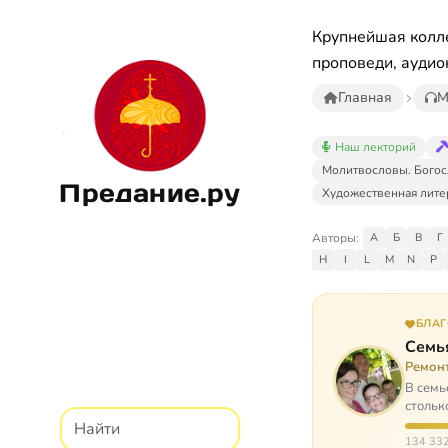
Крупнейшая колле
проповеди, аудио
Главная
М
Наш лекторий
Молитвословы. Богос
Предание.ру
Художественная лите
Авторы:
А
Б
В
Г
H
I
L
M
N
P
БЛА
Семь
Ремон
В семь
стольк
134 332