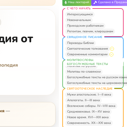
Наш лекторий
Сделано в Предан
С ЧЕГО НАЧАТЬ
Интересующимся
Новоначальным
Приходским работникам
Регентам, певчим, клирошанам
дия от
СВЯЩЕННОЕ ПИСАНИЕ
Переводы Библии
Святоотеческие толкования
Современные комментарии
МОЛИТВОСЛОВЫ.
лопедия
БОГОСЛУЖЕБНЫЕ ТЕКСТЫ
Молитвы по-русски
Молитвы по-славянски
Богослужебные тексты на русском язык
Богослужебные тексты на церковнослав
СВЯТООТЕЧЕСКОЕ НАСЛЕДИЕ
Мужи апостольские. I—II века
Апологеты. II—III века
Вселенские соборы. IV—VIII века
ия
—
Средневековье. IX—XV века
Новое время. XVI—XIX века
Современность. XX—XXI века