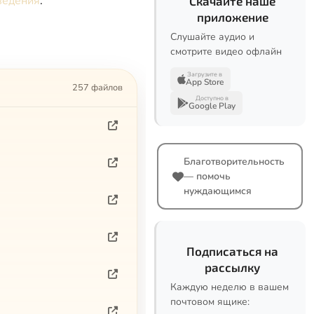
ведения
.
Скачайте наше
приложение
Слушайте аудио и
смотрите видео офлайн
Загрузите в
App Store
257 файлов
Доступно в
Google Play
Благотворительность
— помочь
нуждающимся
Подписаться на
рассылку
Каждую неделю в вашем
почтовом ящике: