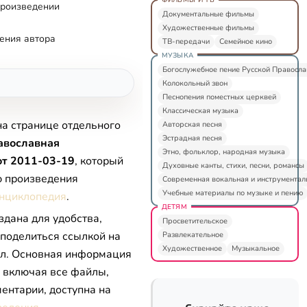
произведении
Документальные фильмы
Художественные фильмы
ения автора
ТВ-передачи
Семейное кино
МУЗЫКА
Богослужебное пение Русской Правосл
Колокольный звон
Песнопения поместных церквей
Классическая музыка
на странице отдельного
Авторская песня
Эстрадная песня
авославная
Этно, фольклор, народная музыка
от 2011-03-19
, который
Духовные канты, стихи, песни, романсы
ю произведения
Современная вокальная и инструментал
Учебные материалы по музыке и пению
нциклопедия
.
ДЕТЯМ
здана для удобства,
Просветительское
 поделиться ссылкой на
Развлекательное
Художественное
Музыкальное
л. Основная информация
, включая все файлы,
ентарии, доступна на