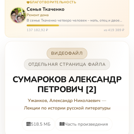
БЛАГОТВОРИТЕЛЬНОСТЬ
Семья Ткаченко
Ремонт дома
В семье Ткаченко четверо человек – мать, отец и двое
сыновей. И это семья – крепость. У них столько проблем
и бед, что хватило бы на много семей. Трое из четверых
137 182,92 ₽
из 419 389 ₽
– тяжело больны.…
ВИДЕОФАЙЛ
ОТДЕЛЬНАЯ СТРАНИЦА ФАЙЛА
СУМАРОКОВ АЛЕКСАНДР
ПЕТРОВИЧ [2]
Ужанков, Александр Николаевич
—
Лекции по истории русской литературы
518.5 МБ
Часть произведения