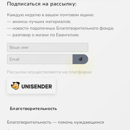
Подписаться на рассылку:
13
ЖИТИЕ ПРЕПОДОБНОГО СЕРГИЯ РАДОНЕЖСКОГО
Каждую неделю в вашем почтовом ящике:
— анонсы лучших материалов;
14
МОСКВА — III РИМ
— новости подопечных Благотворительного фонда;
— разговор о жизни по Евангелию.
15
СКАЗАНИЕ О ДРАКУЛЕ ВОЕВОДЕ. ПОВЕСТЬ О ДМИТРИИ БАСАРГЕ
16
КРАСНАЯ ПЛОЩАДЬ - ХРАМ ПОД ОТКРЫТЫМ НЕБОМ
17
ДОМОСТРОЙ
Рассылки осуществляются на платформе
18
ПОВЕСТЬ О ПЕТРЕ И ФЕВРОНИИ МУРОМСКИХ
19
ПОВЕСТЬ О ТВЕРСКОМ ОТРОЧЕ МОНАСТЫРЕ
Благотворительность
20
РАСКОЛ. ТВОРЧЕСТВО ПРОТОПОПА АВВАКУМА
Благотворительность — помочь нуждающимся
21
ПОВЕСТЬ О ШИМЯКИНСКОМ СУДЕ