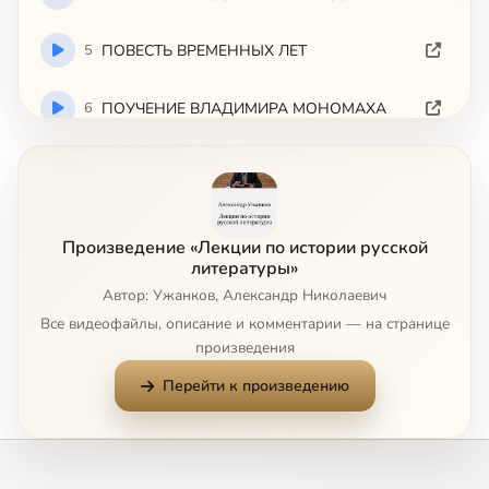
5
ПОВЕСТЬ ВРЕМЕННЫХ ЛЕТ
6
ПОУЧЕНИЕ ВЛАДИМИРА МОНОМАХА
7
СЛОВО О ПОЛКУ ИГОРЕВЕ
8
МОЛЕНИЕ ДАНИИЛА ЗАТОЧНИКА
Произведение «Лекции по истории русской
литературы»
9
ПОВЕСТЬ О ЖИТИИ АЛЕКСАНДРА НЕВСКОГО
Автор: Ужанков, Александр Николаевич
Все видеофайлы, описание и комментарии — на странице
10
ТАТАРО-МОНГОЛЬСКОЕ НАШЕСТВИЕ
произведения
Перейти к произведению
11
ЗАДОНЩИНА. СКАЗАНИЕ О МАМАЕВОМ ПОБОИЩЕ
12
ПОВЕСТЬ О РАЗОРЕНИИ РЯЗАНИ БАТЫЕМ. СЛОВО О МЕРКУРИИ СМОЛЕНСКОМ