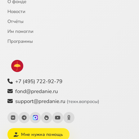
О фонде
Новости
22
ПОВЕСТЬ О САВВЕ ГРУДЦЫНЕ
Отчёты
Им помогли
23
ПОВЕСТЬ О ФРОЛЕ СКОБЕЕВЕ
Программы
24
ТРЕДИАКОВСКИЙ В.К. ЛОМОНОСОВ М.В.
25
СУМАРОКОВ АЛЕКСАНДР ПЕТРОВИЧ [1]
+7 (495) 722-92-79
26
СУМАРОКОВ АЛЕКСАНДР ПЕТРОВИЧ [2]
Сейчас
fond@predanie.ru
27
ДЕРЖАВИН ГАВРИИЛ РОМАНОВИЧ
support@predanie.ru
(техн.вопросы)
28
КАРАМЗИН НИКОЛАЙ МИХАЙЛОВИЧ
29
ФОНВИЗИН ДЕНИС ИВАНОВИЧ. НЕДОРОСЛЬ
Мне нужна помощь