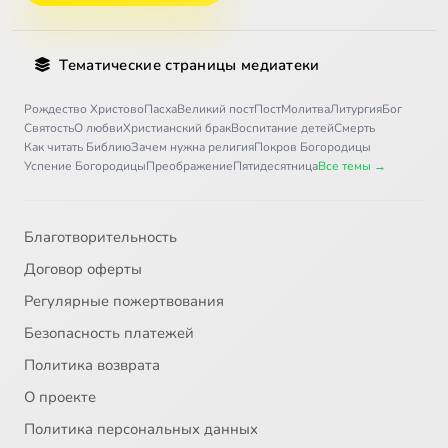
30
ПУШКИН АЛЕКСАНДР СЕРГЕЕВИЧ
Тематические страницы медиатеки
31
«БОРИС ГОДУНОВ»
Рождество Христово
Пасха
Великий пост
Пост
Молитва
Литургия
Бог
Святость
О любви
Христианский брак
Воспитание детей
Смерть
32
ЕВГЕНИЙ ОНЕГИН
Как читать Библию
Зачем нужна религия
Покров Богородицы
Успение Богородицы
Преображение
Пятидесятница
Все темы →
33
ЕВГЕНИЙ ОНЕГИН (ПРОДОЛЖЕНИЕ)
Благотворительность
34
КАПИТАНСКАЯ ДОЧКА
Договор оферты
35
ПРАВОСЛАВИЕ И ПУШКИН
Регулярные пожертвования
Безопасность платежей
36
ЛЕРМОНТОВ МИХАИЛ ЮРЬЕВИЧ. НЕУЗНАННЫЙ ПРОРОК
Политика возврата
О проекте
37
ГОГОЛЬ НИКОЛАЙ ВАСИЛЬЕВИЧ
Политика персональных данных